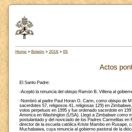
Home
>
Boletín
>
2016
>
05
Actos pont
El Santo Padre:
-Aceptó la renuncia del obispo Ramón B. Villena al gobiern
-Nombró al padre Paul Horan O. Carm, como obispo de Muta
sacerdotes 57, religiosos 41, religiosas 129) en Zimbabwe.
votos perpetuos en 1995 y fue ordenado sacerdote en 1997. 
America en Washington (USA). Llegó a Zimbabwe como misio
postulantado y del noviciado de los Padres Carmelitas en R
director de la escuela católica Kriste Mambo en Rusape,
Muchabaiwa, cuya renuncia al gobierno pastoral de la dióce