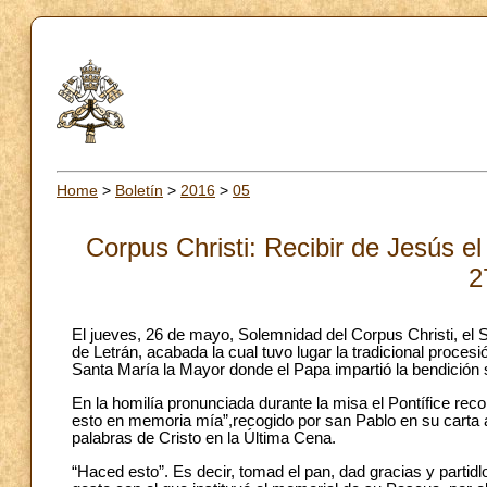
Home
>
Boletín
>
2016
>
05
Corpus Christi: Recibir de Jesús el 
2
El jueves, 26 de mayo, Solemnidad del Corpus Christi, el S
de Letrán, acabada la cual tuvo lugar la tradicional procesi
Santa María la Mayor donde el Papa impartió la bendició
En la homilía pronunciada durante la misa el Pontífice re
esto en memoria mía”,recogido por san Pablo en su carta a
palabras de Cristo en la Última Cena.
“Haced esto”. Es decir, tomad el pan, dad gracias y partidlo