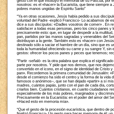
gesto con el que instituyó el memorial de su Pascua, por 
nosotros: es el «hacer» la Eucaristía, que tiene siempre a
pobres manos ungidas de Espíritu Santo”
“Ya en otras ocasiones, Jesús había pedido a sus discípulos
voluntad del Padre -explicó Francisco- Lo acabamos de es
dice a sus discípulos: «Dadles vosotros de comer» . En rea
satisfacer a todas esas personas, pero los cinco panes y 
precisamente esto: que, en lugar de despedir a la multitud
pan, partidos por las manos sagradas y venerables del Señ
distribuyan a la gente. También esto es «hacer» con Jesús
destinado sólo a saciar el hambre de un día, sino que es u
toda la humanidad ofreciendo su carne y su sangre Y, si
gestos: ofrecer los pocos panes y peces que tenemos; recib
“Partir -señaló- es la otra palabra que explica el signific
parte por nosotros. Y pide que nos demos, que nos dejemos
convertido en el icono, en el signo de identidad de Cristo 
pan». Recordemos la primera comunidad de Jerusalén: «Pers
desde el comienzo ha sido el centro y la forma de la vida 
famosos o anónimos–, que se han dejado «partir» a sí mis
madres, cuántos papás, junto con el pan de cada día, corta
criarlos bien. Cuántos cristianos, en cuanto ciudadanos re
especialmente de los más pobres, marginados y discrimin
Precisamente en la Eucaristía: en el poder del amor del Se
«Haced esto en memoria mía».
“Que el gesto de la procesión eucarística, que dentro de
finalizó Francisco- Un gesto para hacer memoria de él; u