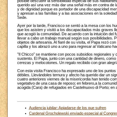
posible descubrir la sensibilidad especial de sus habitant
querido así una vez más dar una señal más en contra de la
y de dignidad porque es portador de una discapacidad ment
y apresan a las familias y a las asociaciones en la soleda
Sede.
Ayer por la tarde, Francisco se sentó a la mesa con los hu
que los asisten y visitó a los discapacitados más graves l
que acogió la comunidad. De acuerdo con la intuición del 
llevar a cabo un trabajo manual según sus posibilidades. P
objetos de artesanía. Al fianl de su visita, el Papa rezó c
capilla y los abrazó uno a uno para regresar al Vaticano ha
"Il Chicco" se mantiene con pocos subsidios regionales y c
sustento. El Papa, junto con una cantidad de dinero, como 
cerezas y melocotones. Un regalo recibido con gran alegrí
Con esta visita Francisco ha expresado uno de los puntos 
débiles. Llevándoles ternura y afecto ha querido dar un si
cuatro anteriores viernes de la misericordia han tenido c
vegetativo de una casa de reposo; en febrero,a la comuni
acogida (Cara) de refugiados en Castelnuovo di Porto; en ab
Audiencia jubilar: Apiadarse de los que sufren
Cardenal Grocholewski enviado especial al Congres