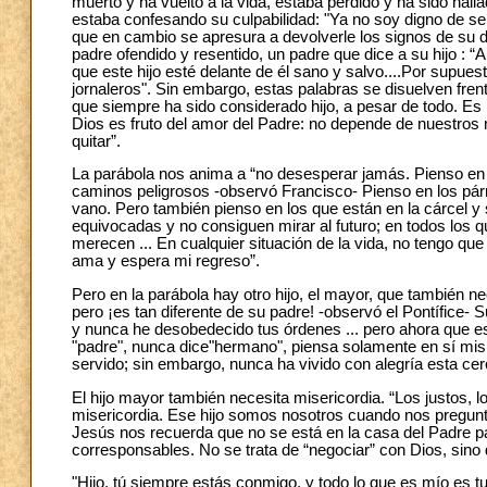
muerto y ha vuelto a la vida, estaba perdido y ha sido hal
estaba confesando su culpabilidad: "Ya no soy digno de ser 
que en cambio se apresura a devolverle los signos de su dig
padre ofendido y resentido, un padre que dice a su hijo : “A
que este hijo esté delante de él sano y salvo....Por supues
jornaleros". Sin embargo, estas palabras se disuelven fren
que siempre ha sido considerado hijo, a pesar de todo. Es
Dios es fruto del amor del Padre: no depende de nuestros m
quitar”.
La parábola nos anima a “no desesperar jamás. Pienso en 
caminos peligrosos -observó Francisco- Pienso en los párr
vano. Pero también pienso en los que están en la cárcel y
equivocadas y no consiguen mirar al futuro; en todos los 
merecen ... En cualquier situación de la vida, no tengo que
ama y espera mi regreso”.
Pero en la parábola hay otro hijo, el mayor, que también n
pero ¡es tan diferente de su padre! -observó el Pontífice-
y nunca he desobedecido tus órdenes ... pero ahora que es
"padre", nunca dice"hermano", piensa solamente en sí mis
servido; sin embargo, nunca ha vivido con alegría esta cer
El hijo mayor también necesita misericordia. “Los justos, 
misericordia. Ese hijo somos nosotros cuando nos pregunt
Jesús nos recuerda que no se está en la casa del Padre par
corresponsables. No se trata de “negociar” con Dios, sino 
"Hijo, tú siempre estás conmigo, y todo lo que es mío es tu