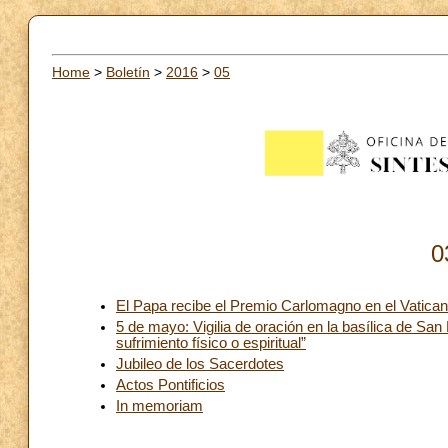
Home
>
Boletín
>
2016
>
05
0
El Papa recibe el Premio Carlomagno en el Vatica
5 de mayo: Vigilia de oración en la basílica de San
sufrimiento físico o espiritual”
Jubileo de los Sacerdotes
Actos Pontificios
In memoriam