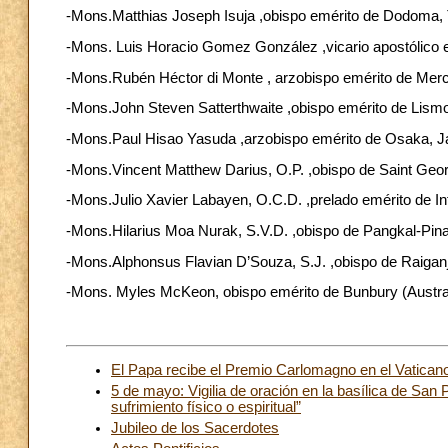
-Mons.Matthias Joseph Isuja ,obispo emérito de Dodoma, Ta
-Mons. Luis Horacio Gomez González ,vicario apostólico em
-Mons.Rubén Héctor di Monte , arzobispo emérito de Merced
-Mons.John Steven Satterthwaite ,obispo emérito de Lismore,
-Mons.Paul Hisao Yasuda ,arzobispo emérito de Osaka, Japó
-Mons.Vincent Matthew Darius, O.P. ,obispo de Saint George
-Mons.Julio Xavier Labayen, O.C.D. ,prelado emérito de Infan
-Mons.Hilarius Moa Nurak, S.V.D. ,obispo de Pangkal-Pinang
-Mons.Alphonsus Flavian D’Souza, S.J. ,obispo de Raiganj, I
-Mons. Myles McKeon, obispo emérito de Bunbury (Australi
El Papa recibe el Premio Carlomagno en el Vatican
5 de mayo: Vigilia de oración en la basílica de San 
sufrimiento físico o espiritual”
Jubileo de los Sacerdotes