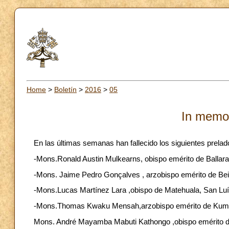
Home
>
Boletín
>
2016
>
05
In memo
En las últimas semanas han fallecido los siguientes prelad
-Mons.Ronald Austin Mulkearns, obispo emérito de Ballarat, 
-Mons. Jaime Pedro Gonçalves , arzobispo emérito de Beira
-Mons.Lucas Martínez Lara ,obispo de Matehuala, San Luís 
-Mons.Thomas Kwaku Mensah,arzobispo emérito de Kumasi,
Mons. André Mayamba Mabuti Kathongo ,obispo emérito de 