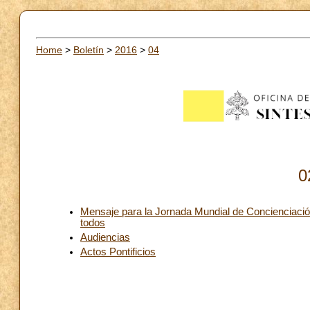
Home
>
Boletín
>
2016
>
04
0
Mensaje para la Jornada Mundial de Concienciació
todos
Audiencias
Actos Pontificios