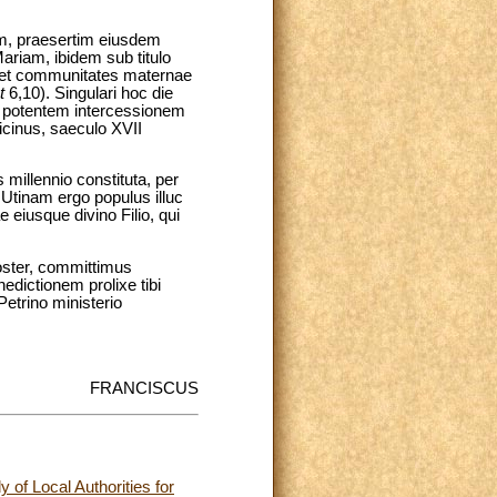
nem, praesertim eiusdem
riam, ibidem sub titulo
as et communitates maternae
t
6,10). Singulari hoc die
ius potentem intercessionem
icinus, saeculo XVII
 millennio constituta, per
Utinam ergo populus illuc
 eiusque divino Filio, qui
oster, committimus
dictionem prolixe tibi
etrino ministerio
FRANCISCUS
 of Local Authorities for