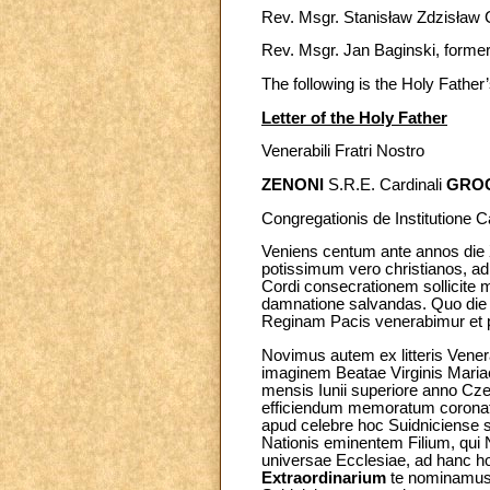
Rev. Msgr. Stanisław Zdzisław C
Rev. Msgr. Jan Baginski, former 
The following is the Holy Father’
Letter of the Holy Father
Venerabili Fratri Nostro
ZENONI
S.R.E. Cardinali
GRO
Congregationis de Institutione 
Veniens centum ante annos die 
potissimum vero christianos, 
Cordi consecrationem sollicite
damnatione salvandas. Quo die 
Reginam Pacis venerabimur et 
Novimus autem ex litteris Venera
imaginem Beatae Virginis Mariae
mensis Iunii superiore anno Cz
efficiendum memoratum coronat
apud celebre hoc Suidniciense s
Nationis eminentem Filium, qui 
universae Ecclesiae, ad hanc h
Extraordinarium
te nominamus a