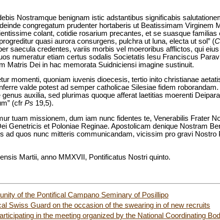
sidebis Nostramque benignam istic adstantibus significabis salutatio
deinde congregatum prudenter hortaberis ut Beatissimam Virginem Ma
ientissime colant, cotidie rosarium precantes, et se suasque famili
rogreditur quasi aurora consurgens, pulchra ut luna, electa ut sol” (
C
s per saecula credentes, variis morbis vel moeroribus afflictos, qui e
 quos numeratur etiam certus sodalis Societatis Iesu Franciscus Parav
um Matris Dei in hac memorata Suidniciensi imagine sustinuit.
r momenti, quoniam iuvenis dioecesis, tertio inito christianae aetatis
ferre valde potest ad semper catholicae Silesiae fidem roborandam. 
enus auxilia, sed plurimas quoque afferat laetitias moerenti Deiparae
um” (cfr
Ps
19,5).
mur tuam missionem, dum iam nunc fidentes te, Venerabilis Frater N
i Genetricis et Poloniae Reginae. Apostolicam denique Nostram Bene
s ad quos nunc mitteris communicandam, vicissim pro gravi Nostro P
ensis Martii, anno MMXVII, Pontificatus Nostri quinto.
ity of the Pontifical Campano Seminary of Posillipo
cal Swiss Guard on the occasion of the swearing in of new recruits
rticipating in the meeting organized by the National Coordinating Body