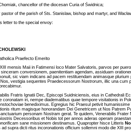
homiak, chancellor of the diocesan Curia of Świdnica;
pastor of the parish of Sts. Stanislaw, bishop and martyr, and Wacław
s letter to the special envoy:
CHOLEWSKI
Catholica Praefecto Emerito
XIII mensis Maii in Fatimensi loco Mater Salvatoris, parvos per pue
ad sinceram conversionem, paenitentiam agendam, assiduam oratio
 monuit, sic viam indicans ad pacem restituendam animasque plurium
Nos, vestigia sequentes Praedecessorum Nostrorum, illic una cum p
precabimur.
bilis Fratris Ignatii Dec, Episcopi Suidniciensis, eius in Cathedrali 
 coronatam iri, nempe diadematibus quae tempore visitationis in Polo
enstochoviae benediximus. Egregius hic Praesul petivit humanissime
ionis ritum magisque honorandam Dei Genetricem ut Nos Patrem Pu
anctuarium personam Nostram gerat. Te quidem, Venerabilis Frater N
Nostris Decessoribus et Nobis tot per annos aderas operam praestand
onorificam sane missionem destinamus. Quapropter hisce Litteris
No
d supra dicti ritus incoronationis officium sollemni modo die XIII pr