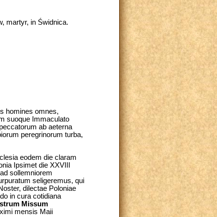
, martyr, in Świdnica.
ros homines omnes,
nem suoque Immaculato
 peccatorum ab aeterna
iorum peregrinorum turba,
Ecclesia eodem die claram
nia Ipsimet die XXVIII
 ad sollemniorem
rpuratum seligeremus, qui
oster, dilectae Poloniae
o in cura cotidiana
strum
Missum
oximi mensis Maii