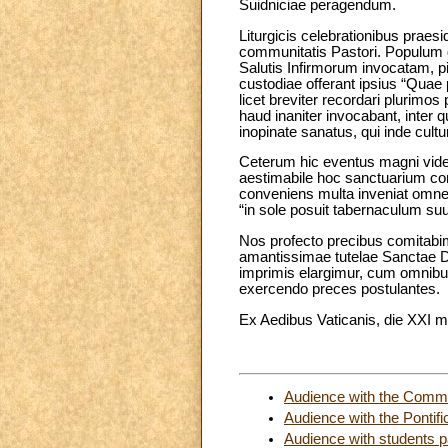
Suidniciae peragendum.
Liturgicis celebrationibus prae
communitatis Pastori. Populum 
Salutis Infirmorum invocatam, p
custodiae offerant ipsius “Quae p
licet breviter recordari plurimo
haud inaniter invocabant, inter
inopinate sanatus, qui inde cult
Ceterum hic eventus magni videtu
aestimabile hoc sanctuarium con
conveniens multa inveniat omne g
“in sole posuit tabernaculum su
Nos profecto precibus comitabi
amantissimae tutelae Sanctae De
imprimis elargimur, cum omnibu
exercendo preces postulantes.
Ex Aedibus Vaticanis, die XXI m
Audience with the Commun
Audience with the Pontifi
Audience with students pa