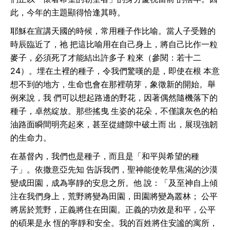
此，今年的主題顯得恰逢其時。
耶穌在宣講天國的時候，常用種子作比喻。當人子受難的
時辰臨近了，祂 把這比喻用在自己身上，將自己比作一粒
麥子，必須死了才能結出許多子 粒來（參閱：若十二
24）。埋在土裡的種子，令我們驚嘆的是，即使在根 本意
想不到的地方，生命也會在那裡萌芽，象徵新的開始。舉
例來說，我 們可以想起路邊的野花，因著偶然隨機落下的
種子，卓然綻放。那些搖曳 生姿的花朵，不僅讓灰色的柏
油路面瞬間明亮起來，甚至從縫隙中破土而 出，展現強韌
的生命力。
在基督內，我們也是種子，而且是「和平與希望的種
子」。依撒意亞先知 告訴我們，聖神能使乾旱焦渴的沙漠
變成田園，成為寧靜的安息之所。他 說：「及至神自上傾
注在我們身上，荒野將變為田園，田園將變為叢林； 公平
將居於荒野，正義將住在田園。正義的功效是和平，公平
的碩果是永 恆的寧靜和安全。我的百姓將住安謐的寓所，