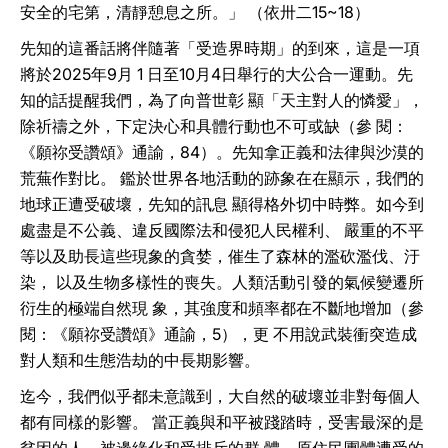
安全的宅第，清靜憩息之所。」 （依卅二15~18）
先知的這番話將伴隨著「受造界時期」的到來，這是一項
將於2025年9月 1 日至10月4日舉行的大公合一運動。先
知的話提醒我們，為了向普世彰 顯「天主對人的憐愛」，
除祈禱之外，下定決心和具體行動也不可或缺（參 閱：
《願祢受讚頌》通諭，84）。先知拿正義和法律與沙漠的
荒蕪作對比。 鑑於世界各地活動的跡象在在顯示，我們的
地球正遭受破壞，先知的訊息 顯得格外切中時弊。如今到
處盡是不公義、違反國際法和侵犯人民權利、 嚴重的不平
等以及助長這些現象的貪婪，催生了森林的濫砍濫伐、汙
染， 以及生物多樣性的喪失。人類活動引發的氣候變遷所
衍生的極端自然現 象，其強度和頻率都在不斷地增加（參
閱：《願祢受讚頌》通諭，5），更 不用說武裝衝突造成
對人類和生態浩劫的中長期影響。
迄今，我們似乎都未意識到，大自然的破壞並非對每個人
都有同樣的影響。 當正義與和平被踐踏時，受害最深的是