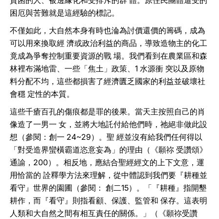
貧困的人、被邊緣化和受排斥的群 體。原住民團體遭受的
困厄與苦難就是這經驗的標記。
不僅如此，大自然本身有時也淪為討價還價的籌碼，成為
可以用來換取經 濟或政治利益的商品，導致造物主的化工
竟成為爭奪控制重要資源的戰 場。我們看到在農業區和森
林裡布滿地雷、一些「焦土」政策、1 水源衝 突以及原物
料分配不均，這些都損害了經濟匱乏國家的利益並破壞社
會穩 定性的本質。
這些千瘡百孔的傷痕都是罪的後果。當天主按照自己的肖
像造了一男一 女，並將大地託付給他們時，祂絕非做此設
想（參閱：創一 24~29）。聖 經並沒有給我們任何得以
「對受造界蠻橫霸道恣意妄為」的理由（《願祢 受讚頌》
通諭，200）。相反地，應結合聖經經文的上下文意，運
用恰當的 詮釋學方法來理解，從中體認到我們要『耕種並
看守』世界的園圃（參閱： 創二15）。「『耕種』指開墾
耕作，而『看守』則指看顧、保護、監管和 保存。這表明
人類和大自然之間有相互責任的關係。」（《願祢受讚