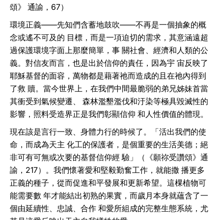
頌》 通諭，67）
環境正義——先知們含蓄地鼓吹——不再是一個抽象的概
念或遙不可及的 目標，而是一項迫切的需求，其意涵遠超
過保護環境字面上那麼簡單，事 關社會、經濟和人類的公
義。對信友而言，也是出於信仰的責任，因為宇 宙反映了
耶穌基督的面容，萬物都是藉著祂而造成的且在祂內得到
了救 贖。當今世界上，在我們中間最脆弱的弟兄姊妹首當
其衝受到氣候變遷、 森林濫墾濫伐和汙染等極具毀滅性的
影響，照料受造界正是我們彰顯信仰 和人性價值的體現。
現在該是言行一致、身體力行的時候了。「活出我們的使
命，而成為天主 化工的保護者，是個重要的生活美德；絕
非可有可無或次要的基督信仰經 驗」（《願祢受讚頌》通
諭，217）。我們懷著愛和堅毅勤奮工作，就能撒 播更多
正義的種子，從而促進和平發展和更新希望。這棵植物可
能需要數 年才能結出初熟的果實，而歲月本身就蘊含了一
個由延續性、忠誠、合作 和愛所組成的完整生態系統，尤