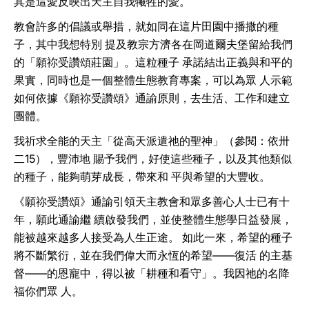
其是這愛反映出天主自我犧牲的愛。
教會許多的倡議或舉措，就如同在這片田園中播撒的種
子，其中我想特別 提及教宗方濟各在岡道爾夫堡留給我們
的「願祢受讚頌莊園」。這粒種子 承諾結出正義與和平的
果實，同時也是一個整體生態教育專案，可以為眾 人示範
如何依據《願祢受讚頌》通諭原則，去生活、工作和建立
團體。
我祈求全能的天主「從高天派遣祂的聖神」（參閱：依卅
二15），豐沛地 賜予我們，好使這些種子，以及其他類似
的種子，能夠萌芽成長，帶來和 平與希望的大豐收。
《願祢受讚頌》通諭引領天主教會和眾多善心人士已有十
年，願此通諭繼 續啟發我們，並使整體生態學日益發展，
能被越來越多人接受為人生正途。 如此一來，希望的種子
將不斷繁衍，並在我們偉大而永恆的希望——復活 的主基
督——的恩寵中，得以被「耕種和看守」。我因祂的名降
福你們眾 人。