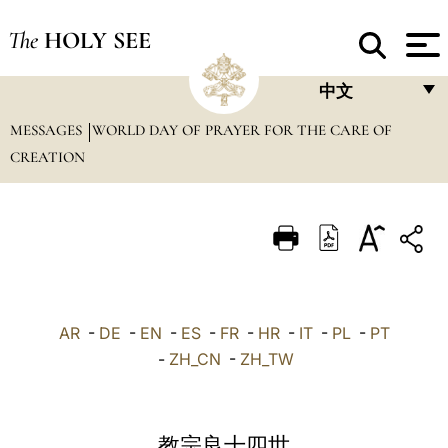
The
HOLY SEE
中文
MESSAGES
WORLD DAY OF PRAYER FOR THE CARE OF
FRANÇAIS
CREATION
ENGLISH
ITALIANO
PORTUGUÊS
ESPAÑOL
DEUTSCH
AR
-
DE
-
EN
-
ES
-
FR
-
HR
-
IT
-
PL
-
PT
-
ZH_CN
-
ZH_TW
POLSKI
العربيّة
教宗良十四世
中文