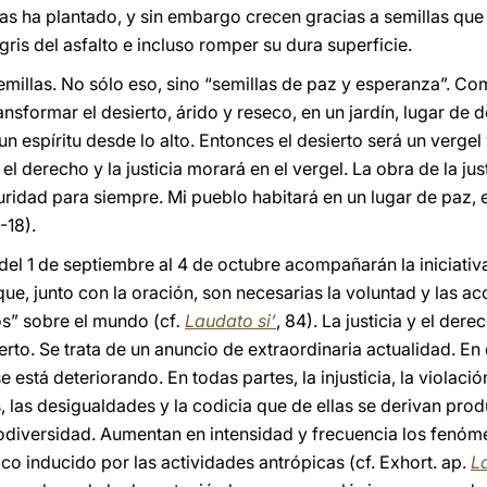
las ha plantado, y sin embargo crecen gracias a semillas que 
gris del asfalto e incluso romper su dura superficie.
emillas. No sólo eso, sino “semillas de paz y esperanza”. Como
ansformar el desierto, árido y reseco, en un jardín, lugar de
n espíritu desde lo alto. Entonces el desierto será un vergel
l derecho y la justicia morará en el vergel. La obra de la justi
seguridad para siempre. Mi pueblo habitará en un lugar de paz
-18).
 del 1 de septiembre al 4 de octubre acompañarán la iniciati
que, junto con la oración, son necesarias la voluntad y las 
os” sobre el mundo (cf
.
Laudato si’
, 84). La justicia y el der
ierto. Se trata de un anuncio de extraordinaria actualidad. E
e está deteriorando. En todas partes, la injusticia, la violaci
, las desigualdades y la codicia que de ellas se derivan pro
odiversidad. Aumentan en intensidad y frecuencia los fenóm
co inducido por las actividades antrópicas (cf. Exhort. ap.
L