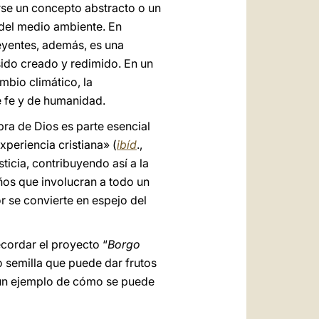
rse un concepto abstracto o un
 del medio ambiente. En
reyentes, además, es una
 sido creado y redimido. En un
mbio climático, la
e fe y de humanidad.
bra de Dios es parte esencial
xperiencia cristiana» (
ibíd
.,
icia, contribuyendo así a la
años que involucran a todo un
or se convierte en espejo del
ecordar el proyecto “
Borgo
semilla que puede dar frutos
r un ejemplo de cómo se puede