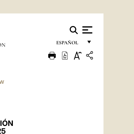
ESPAÑOL
ÓN
FRANÇAIS
ENGLISH
ITALIANO
TW
PORTUGUÊS
ESPAÑOL
DEUTSCH
CIÓN
POLSKI
25