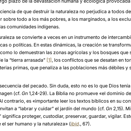
argo plazo de la devastación humana y ecológica provocada 
ciencia de que destruir la naturaleza no perjudica a todos d
ctar sobre todo a los más pobres, a los marginados, a los excl
 las comunidades indígenas.
turaleza se convierte a veces en un instrumento de intercamb
as o políticas. En estas dinámicas, la creación se transform
s, como lo demuestran las zonas agrícolas y los bosques que 
de la “tierra arrasada”
[1]
, los conflictos que se desatan en to
aterias primas, que penaliza a las poblaciones más débiles y 
secuencia del pecado. Sin duda, esto no es lo que Dios tení
magen (cf.
Gn
1,24-29). La Biblia no promueve «el dominio d
 Al contrario, es «importante leer los textos bíblicos en su c
vitan a “labrar y cuidar” el jardín del mundo (cf.
Gn
2,15). M
r” significa proteger, custodiar, preservar, guardar, vigilar. E
 el ser humano y la naturaleza» (
ibíd
., 67).