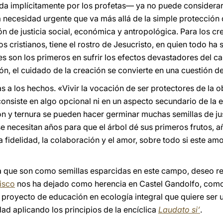
ada implícitamente por los profetas— ya no puede considera
a necesidad urgente que va más allá de la simple protección
ión de justicia social, económica y antropológica. Para los c
os cristianos, tiene el rostro de Jesucristo, en quien todo ha
s son los primeros en sufrir los efectos devastadores del ca
ón, el cuidado de la creación se convierte en una cuestión d
s a los hechos. «Vivir la vocación de ser protectores de la o
consiste en algo opcional ni en un aspecto secundario de la e
n y ternura se pueden hacer germinar muchas semillas de just
se necesitan años para que el árbol dé sus primeros frutos, 
a fidelidad, la colaboración y el amor, sobre todo si este am
esia que son como semillas esparcidas en este campo, deseo r
isco
nos ha dejado como herencia en Castel Gandolfo, como 
 un proyecto de educación en ecología integral que quiere se
dad aplicando los principios de la encíclica
Laudato si’
.