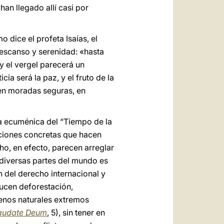
han llegado allí casi por
 dice el profeta Isaías, el
 descanso y serenidad: «hasta
 y el vergel parecerá un
cia será la paz, y el fruto de la
, en moradas seguras, en
va ecuménica del “Tiempo de la
acciones concretas que hacen
echo, en efecto, parecen arreglar
n diversas partes del mundo es
ón del derecho internacional y
ducen deforestación,
enos naturales extremos
audate Deum
, 5), sin tener en