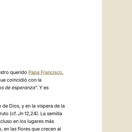
العربيّة
中文
LATINE
estro querido
Papa Francisco
,
que coincidió con la
os de esperanza
”. Y es
 de Dios, y en la víspera de la
ruto (cf.
Jn
12,24). La semilla
incluso en los lugares más
en las flores que crecen al