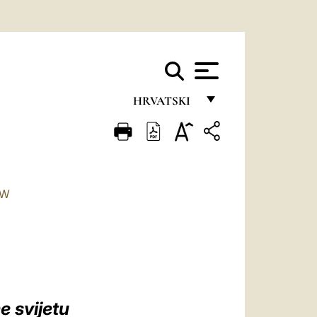
HRVATSKI
FRANÇAIS
ENGLISH
ITALIANO
TW
PORTUGUÊS
ESPAÑOL
DEUTSCH
POLSKI
e svijetu