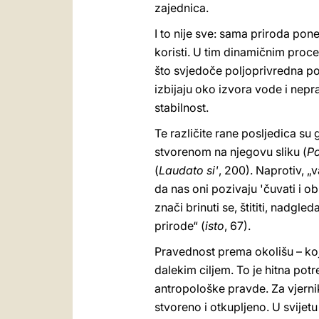
zajednica.
I to nije sve: sama priroda pon
koristi. U tim dinamičnim proce
što svjedoče poljoprivredna pod
izbijaju oko izvora vode i nep
stabilnost.
Te različite rane posljedica su
stvorenom na njegovu sliku (
Po
(
Laudato si'
, 200). Naprotiv, „
da nas oni pozivaju 'čuvati i obr
znači brinuti se, štititi, nadg
prirode“ (
isto
, 67).
Pravednost prema okolišu – koj
dalekim ciljem. To je hitna potr
antropološke pravde. Za vjernike
stvoreno i otkupljeno. U svijet