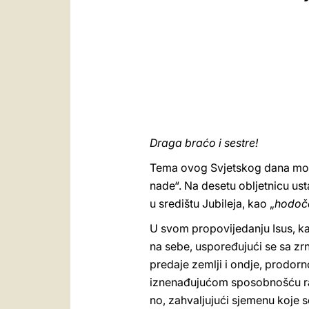
Draga braćo i sestre!
Tema ovog Svjetskog dana molit
nade“. Na desetu obljetnicu ust
u središtu Jubileja, kao „
hodoč
U svom propovijedanju Isus, kad
na sebe, uspoređujući se sa zr
predaje zemlji i ondje, prodor
iznenađujućom sposobnošću rađa
no, zahvaljujući sjemenu koje se