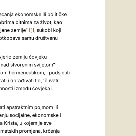
ecanja ekonomske ili političke
obrima bitnima za život, kao
ljene zemlje“
[1]
, sukobi koji
 potkopava samu društvenu
ovjerio zemlju čovjeku
 nad stvorenim svijetom“
avnom hermeneutikom, i podsjetiti
ati i obrađivati tlo, 'čuvati'
amnosti između čovjeka i
ati apstraktnim pojmom ili
itanju socijalne, ekonomske i
a Krista, u kojem je sve
klimatskih promjena, krčenja