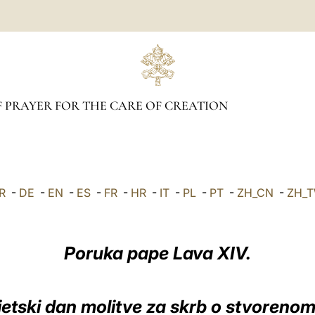
 PRAYER FOR THE CARE OF CREATION
R
-
DE
-
EN
-
ES
-
FR
-
HR
-
IT
-
PL
-
PT
-
ZH_CN
-
ZH_
Poruka pape Lava XIV.
jetski dan molitve za skrb o stvorenom