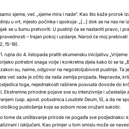
 samo sjeme, već „sjeme mira i nade“. Kao što kaže prorok Iz
inju u vrt, mjesto počinka i spokoja: „[...] dok se na nas ne iz
jak se u šumu pretvoriti. U pustinji će se nastaniti pravo, i p
od pravednosti – trajan pokoj i uzdanje. Narod će moj prebiv
, 15-18).
 1. rujna do 4. listopada pratiti ekumensku inicijativu „Vrije
rijeko potrebni snaga volje i konkretna djela kako bi se ta „B
i zakon su, naime, odgovor na negostoljubivost pustinje. Ta j
jeta već sada je očito da naša zemlja propada. Nepravda, k
osljedica toga, nejednakosti raširene posvuda dovode do kr
ti. Ekstremne prirodne pojave sve su intenzivnije i učestalij
vanjem (usp. apost. pobudnica
Laudate Deum
, 5), a da ne 
kološkog pustošenja koje sa sobom nose oružani sukobi.
i o tome da uništavanje prirode ne pogađa sve podjednako: ka
alizirani i isključeni. Kao primjer u tom smislu može se nav