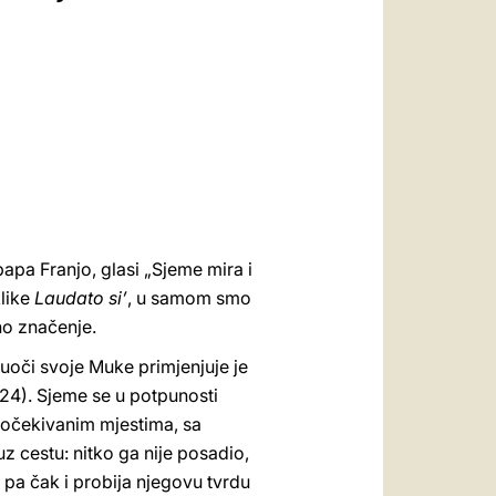
العربيّة
中文
LATINE
apa Franjo, glasi „Sjeme mira i
klike
Laudato si’
, u samom smo
no značenje.
 uoči svoje Muke primjenjuje je
 24). Sjeme se u potpunosti
eočekivanim mjestima, sa
z cestu: nitko ga nije posadio,
, pa čak i probija njegovu tvrdu