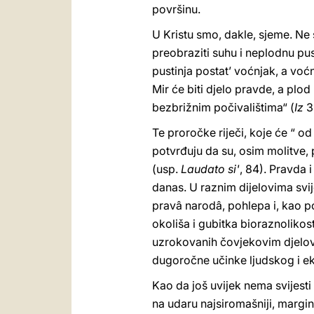
površinu.
U Kristu smo, dakle, sjeme. Ne
preobraziti suhu i neplodnu pust
pustinja postat’ voćnjak, a voćn
Mir će biti djelo pravde, a pl
bezbrižnim počivalištima“ (
Iz
32
Te proročke riječi, koje će “ od
potvrđuju da su, osim molitve, p
(usp.
Laudato si'
, 84). Pravda 
danas. U raznim dijelovima svi
pravâ narodâ, pohlepa i, kao p
okoliša i gubitka bioraznolikos
uzrokovanih čovjekovim djelo
dugoročne učinke ljudskog i e
Kao da još uvijek nema svijest
na udaru najsiromašniji, margin