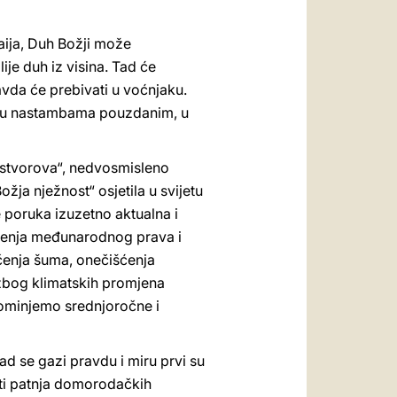
aija, Duh Božji može
lije duh iz visina. Tad će
ravda će prebivati u voćnjaku.
ati u nastambama pouzdanim, u
me stvorova“, nedvosmisleno
ožja nježnost“ osjetila u svijetu
e poruka izuzetno aktualna i
ršenja međunarodnog prava i
čenja šuma, onečišćenja
e zbog klimatskih promjena
spominjemo srednjoročne i
d se gazi pravdu i miru prvi su
esti patnja domorodačkih