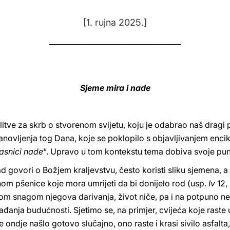
[1. rujna 2025.]
________________________________
Sjeme mira i nade
ve za skrb o stvorenom svijetu, koju je odabrao naš dragi p
anovljenja tog Dana, koje se poklopilo s objavljivanjem enci
asnici nade
“. Upravo u tom kontekstu tema dobiva svoje pu
 govori o Božjem kraljevstvu, često koristi sliku sjemena, a
nom pšenice koje mora umrijeti da bi donijelo rod (usp.
Iv
12,
nom snagom njegova darivanja, život niče, pa i na potpuno n
nja budućnosti. Sjetimo se, na primjer, cvijeća koje raste u
 ondje našlo gotovo slučajno, ono raste i krasi sivilo asfalta