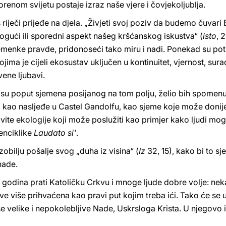
orenom svijetu postaje izraz naše vjere i čovjekoljublja.
riječi prijeđe na djela. „Živjeti svoj poziv da budemo čuvari B
ogući ili sporedni aspekt našeg kršćanskog iskustva“ (
isto
, 
emenke pravde, pridonoseći tako miru i nadi. Ponekad su po
ima je cijeli ekosustav uključen u kontinuitet, vjernost, sura
ene ljubavi.
 su poput sjemena posijanog na tom polju, želio bih spomenu
o kao nasljeđe u Castel Gandolfu, kao sjeme koje može donije
vite ekologije koji može poslužiti kao primjer kako ljudi mogu ž
enciklike
Laudato si'
.
ilju pošalje svog „duha iz visina“ (
Iz
32, 15), kako bi to sj
nade.
godina prati Katoličku Crkvu i mnoge ljude dobre volje: neka
ve više prihvaćena kao pravi put kojim treba ići. Tako će se
aše velike i nepokolebljive Nade, Uskrsloga Krista. U njego