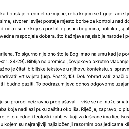
ekad postaje predmet razmjene, roba kojom se trguje radi stj
sima, stvoreni svijet postaje mjesto borbe za kontrolu nad d
ručja i šume koji su postali opasni zbog mina, politika „spa
ravedna raspodjela dobara, što kažnjava najslabije narode i
 grijeha. To sigurno nije ono što je Bog imao na umu kad je p
st
1, 24-29). Biblija ne promiče „čovjekovo okrutno vladanje
važno je čitati biblijske tekstove u njihovu kontekstu, s ispr
ađivati' vrt svijeta (usp.
Post
2, 15). Dok 'obrađivati' znači or
ledati i budno paziti. To podrazumijeva odnos odgovorne uzaj
u su proroci neizravno proglašavali – više se ne može smatr
eba koja nadilazi puku zaštitu okoliša. Riječ je, zapravo, o p
 je to ujedno i teološki zahtjev, koji za kršćane ima lice Isus
u u kojem su najranjiviji najizloženiji razornim posljedicama 