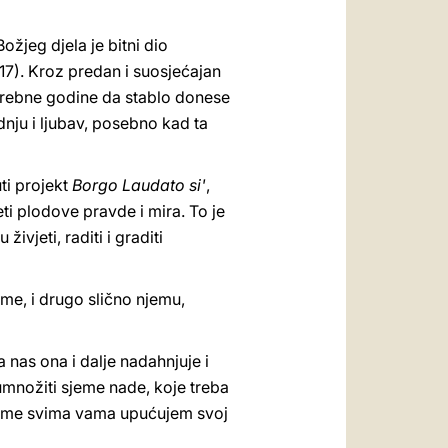
ožjeg djela je bitni dio
217). Kroz predan i suosjećajan
trebne godine da stablo donese
dnju i ljubav, posebno kad ta
ti projekt
Borgo Laudato si'
,
ti plodove pravde i mira. To je
ivjeti, raditi i graditi
eme, i drugo slično njemu,
 nas ona i dalje nadahnjuje i
 umnožiti sjeme nade, koje treba
vo ime svima vama upućujem svoj