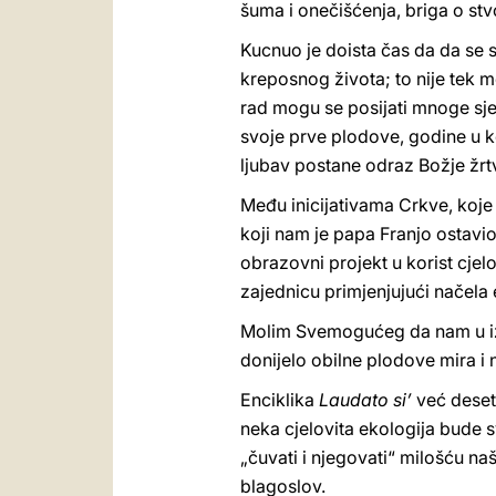
šuma i onečišćenja, briga o stv
Kucnuo je doista čas da da se s 
kreposnog života; to nije tek m
rad mogu se posijati mnoge sj
svoje prve plodove, godine u koj
ljubav postane odraz Božje žrtv
Među inicijativama Crkve, koje
koji nam je papa Franjo ostavi
obrazovni projekt u korist cjelo
zajednicu primjenjujući načela 
Molim Svemogućeg da nam u izob
donijelo obilne plodove mira i 
Enciklika
Laudato si’
već deset 
neka cjelovita ekologija bude s
„čuvati i njegovati“ milošću n
blagoslov.