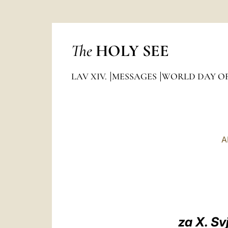
The
HOLY SEE
LAV XIV.
MESSAGES
WORLD DAY OF
A
za X. Sv