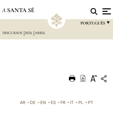
A
SANTA SÉ
PORTUGUÊS
DISCURSOS
2026
ABRIL
FRANÇAIS
ENGLISH
ITALIANO
PORTUGUÊS
ESPAÑOL
DEUTSCH
POLSKI
العربيّة
AR
-
DE
-
EN
-
ES
-
FR
-
IT
-
PL
-
PT
中文