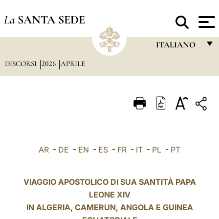
La
SANTA SEDE
ITALIANO
DISCORSI
2026
APRILE
FRANÇAIS
ENGLISH
ITALIANO
PORTUGUÊS
ESPAÑOL
AR
-
DE
-
EN
-
ES
-
FR
-
IT
-
PL
-
PT
DEUTSCH
POLSKI
VIAGGIO APOSTOLICO DI SUA SANTITÀ PAPA
LEONE XIV
العربيّة
IN ALGERIA, CAMERUN, ANGOLA E
GUINEA
中文