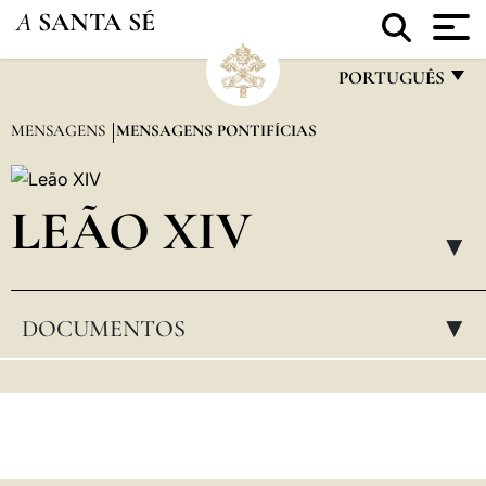
A
SANTA SÉ
PORTUGUÊS
FRANÇAIS
MENSAGENS
MENSAGENS PONTIFÍCIAS
ENGLISH
ITALIANO
LEÃO XIV
PORTUGUÊS
▸
ESPAÑOL
DOCUMENTOS
▸
DEUTSCH
POLSKI
العربيّة
中文