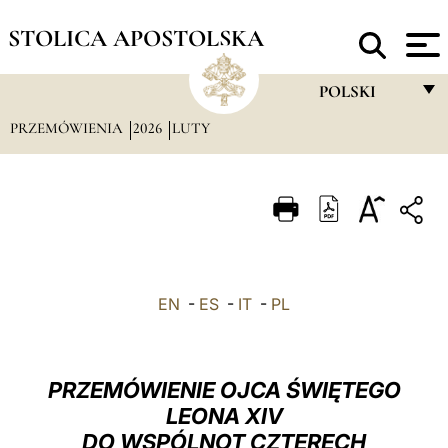
STOLICA APOSTOLSKA
POLSKI
PRZEMÓWIENIA
2026
LUTY
FRANÇAIS
ENGLISH
ITALIANO
PORTUGUÊS
ESPAÑOL
EN
-
ES
-
IT
-
PL
DEUTSCH
POLSKI
PRZEMÓWIENIE OJCA ŚWIĘTEGO
العربيّة
LEONA XIV
DO WSPÓLNOT CZTERECH
中文