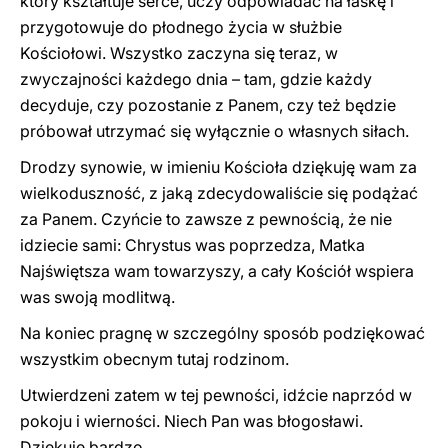
który kształtuje serce, uczy odpowiadać na łaskę i
przygotowuje do płodnego życia w służbie
Kościołowi. Wszystko zaczyna się teraz, w
zwyczajności każdego dnia – tam, gdzie każdy
decyduje, czy pozostanie z Panem, czy też będzie
próbował utrzymać się wyłącznie o własnych siłach.
Drodzy synowie, w imieniu Kościoła dziękuję wam za
wielkoduszność, z jaką zdecydowaliście się podążać
za Panem. Czyńcie to zawsze z pewnością, że nie
idziecie sami: Chrystus was poprzedza, Matka
Najświętsza wam towarzyszy, a cały Kościół wspiera
was swoją modlitwą.
Na koniec pragnę w szczególny sposób podziękować
wszystkim obecnym tutaj rodzinom.
Utwierdzeni zatem w tej pewności, idźcie naprzód w
pokoju i wierności. Niech Pan was błogosławi.
Dziękuję bardzo.