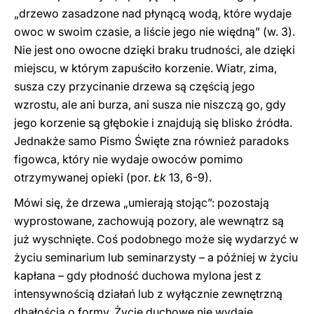
„drzewo zasadzone nad płynącą wodą, które wydaje
owoc w swoim czasie, a liście jego nie więdną” (w. 3).
Nie jest ono owocne dzięki braku trudności, ale dzięki
miejscu, w którym zapuściło korzenie. Wiatr, zima,
susza czy przycinanie drzewa są częścią jego
wzrostu, ale ani burza, ani susza nie niszczą go, gdy
jego korzenie są głębokie i znajdują się blisko źródła.
Jednakże samo Pismo Święte zna również paradoks
figowca, który nie wydaje owoców pomimo
otrzymywanej opieki (por.
Łk
13, 6-9).
Mówi się, że drzewa „umierają stojąc”: pozostają
wyprostowane, zachowują pozory, ale wewnątrz są
już wyschnięte. Coś podobnego może się wydarzyć w
życiu seminarium lub seminarzysty – a później w życiu
kapłana – gdy płodność duchowa mylona jest z
intensywnością działań lub z wyłącznie zewnętrzną
dbałością o formy. Życie duchowe nie wydaje