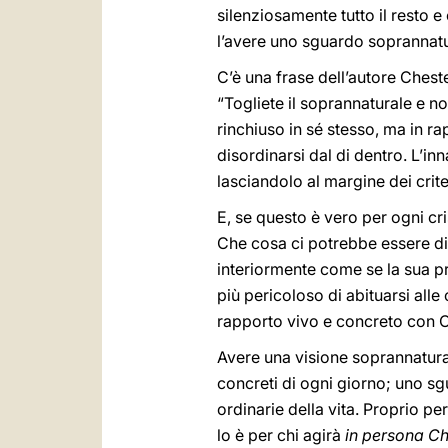
silenziosamente tutto il resto e
l’avere uno sguardo soprannatur
C’è una frase dell’autore Cheste
“Togliete il soprannaturale e non
rinchiuso in sé stesso, ma in ra
disordinarsi dal di dentro. L’i
lasciandolo al margine dei criter
E, se questo è vero per ogni cr
Che cosa ci potrebbe essere di 
interiormente come se la sua pr
più pericoloso di abituarsi alle
rapporto vivo e concreto con Co
Avere una visione soprannatural
concreti di ogni giorno; uno sg
ordinarie della vita. Proprio pe
lo è per chi agirà
in persona Chr