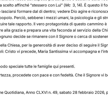
 scelto affinché “stessero con Lui” (
Mc
3, 14). È questo il 
 lasciarsi formare dal di dentro; vedere Dio agire e riconos
 popolo. Perciò, sebbene i mezzi umani, la psicologia e gli st
uire tale rapporto. Il vero protagonista di questo cammino è 
e alla grazia e prepara una vita feconda al servizio della Chie
ognuno decide se rimanere con il Signore o cerca di sosteners
 della Chiesa, per la generosità di aver deciso di seguire il Si
i: Cristo vi precede, Maria Santissima vi accompagna e l’inte
odo speciale tutte le famiglie qui presenti.
tezza, procedete con pace e con fedeltà. Che il Signore vi b
one Quotidiana, Anno CLXVI n. 49, sabato 28 febbraio 2026, p