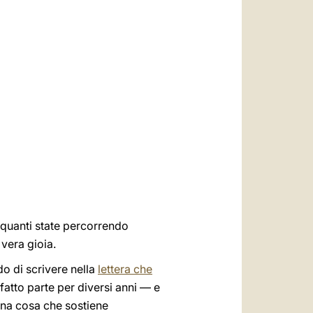
العربيّة
中文
LATINE
 quanti state percorrendo
vera gioia.
do di scrivere nella
lettera che
 fatto parte per diversi anni — e
una cosa che sostiene