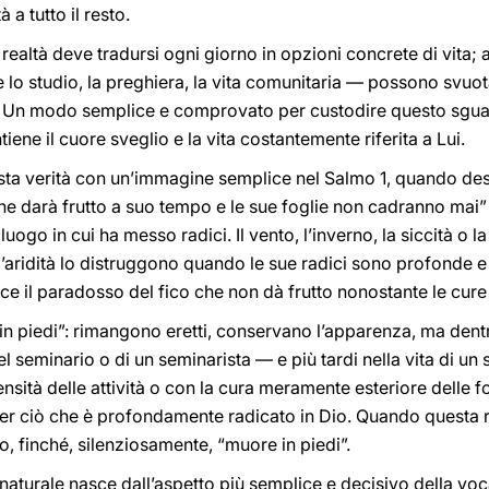
 a tutto il resto.
ealtà deve tradursi ogni giorno in opzioni concrete di vita; a
o studio, la preghiera, la vita comunitaria — possono svuotar
n modo semplice e comprovato per custodire questo sguard
iene il cuore sveglio e la vita costantemente riferita a Lui.
sta verità con un’immagine semplice nel Salmo 1, quando des
he darà frutto a suo tempo e le sue foglie non cadranno mai”
l luogo in cui ha messo radici. Il vento, l’inverno, la siccità o 
l’aridità lo distruggono quando le sue radici sono profonde e 
sce il paradosso del fico che non dà frutto nonostante le cure 
 in piedi”: rimangono eretti, conservano l’apparenza, ma den
del seminario o di un seminarista — e più tardi nella vita di u
nsità delle attività o con la cura meramente esteriore delle f
per ciò che è profondamente radicato in Dio. Quando questa r
ro, finché, silenziosamente, “muore in piedi”.
nnaturale nasce dall’aspetto più semplice e decisivo della voc