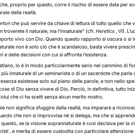
 che, proprio per questo, corre il rischio di essere data per s
ale della realtà.
rton che può servire da chiave di lettura di tutto quello che 
 troverete il naturale, ma l’innaturale” (cfr.
Heretics
, VI). L’
pporto vivo con Dio. Quando questo rapporto si oscura o si ind
nnaturale non è solo ciò che è scandaloso, basta vivere presc
i e delle decisioni con cui si affronta l’esistenza.
istiano, lo è in modo particolarmente serio nel cammino di f
più innaturale di un seminarista o di un sacerdote che parla d
esenza esistesse solo sul piano delle parole, e non nello spe
 cose di Dio senza vivere di Dio. Perciò, in definitiva, tutto i
lui che ci ha scelti senza alcun merito nostro.
e non significa sfuggire dalla realtà, ma imparare a riconosce
uardo che non si improvvisa né si delega, ma che si apprende 
r questo, se la visione soprannaturale è così decisiva per la v
isti
, e merita di essere custodita con particolare attenzione 