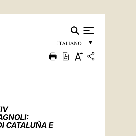
ITALIANO
FRANÇAIS
ENGLISH
ITALIANO
PORTUGUÊS
ESPAÑOL
IV
DEUTSCH
AGNOLI:
DI CATALUÑA E
POLSKI