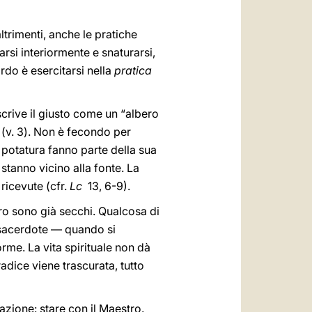
ltrimenti, anche le pratiche
si interiormente e snaturarsi,
o è esercitarsi nella
pratica
crive il giusto come un “albero
 (v. 3). Non è fecondo per
la potatura fanno parte della sua
stanno vicino alla fonte. La
ricevute (cfr.
Lc
13, 6-9).
tro sono già secchi. Qualcosa di
n sacerdote — quando si
orme. La vita spirituale non dà
adice viene trascurata, tutto
azione: stare con il Maestro.