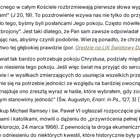
ocnego w całym Kościele rozbrzmiewają pierwsze słowa wy
m!” (
J
20, 19). To pozdrowienie wzywa nas nie tylko do przy
do tego, byśmy byli posłańcami Jego pokoju. Często mówił
brojony”. Jest taki dlatego, że Pan sam zawsze odpowiadał
jąc nas, abyśmy czynili podobnie. Wierzę ponadto, że chrz
two tej głębokiej prawdzie (por.
Orędzie na LIX Światowy D
wiat tak bardzo potrzebuje pokoju Chrystusa, podziały międ
 niesienia tego pokoju. Jeśli więc świat ma przyjąć do ser
ie i w wysiłkach zmierzających do usunięcia wszelkich prze
nie się na potrzebie jedności ze względu na bardziej owocn
znajduje ono zresztą wyraz w haśle, które wybrałem, gdy z
dnym stanowimy jedność” (Św. Augustyn,
Enarr. in Ps.
, 127, 3)
[
kup Michael Ramsey i św. Paweł VI ogłaszali rozpoczęcie p
mi i katolikami, mówili o dążeniu do „przywrócenia pełnej 
klaracja
, 24 marca 1966). Z pewnością ta droga ekumeniczn
odniesieniu do niektórych kwestii, które historycznie były