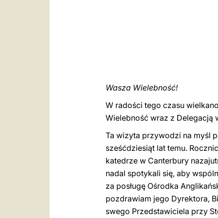
Wasza Wielebność!
W radości tego czasu wielkan
Wielebność wraz z Delegacją 
Ta wizyta przywodzi na myśl 
sześćdziesiąt lat temu. Rocz
katedrze w Canterbury nazajut
nadal spotykali się, aby wspól
za posługę Ośrodka Anglikańsk
pozdrawiam jego Dyrektora, B
swego Przedstawiciela przy Sto