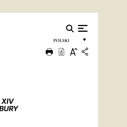
POLSKI
FRANÇAIS
ENGLISH
ITALIANO
PORTUGUÊS
ESPAÑOL
 XIV
DEUTSCH
RBURY
POLSKI