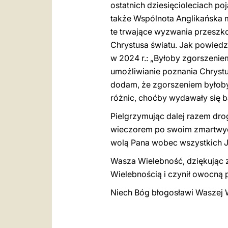
ostatnich dziesięcioleciach po
także Wspólnota Anglikańska 
te trwające wyzwania przeszk
Chrystusa światu. Jak powiedz
w 2024 r.: „Byłoby zgorszeni
umożliwianie poznania Chrystu
dodam, że zgorszeniem byłoby
różnic, choćby wydawały się b
Pielgrzymując dalej razem drog
wieczorem po swoim zmartwychw
wolą Pana wobec wszystkich 
Wasza Wielebność, dziękując z
Wielebnością i czynił owocną 
Niech Bóg błogosławi Waszej Wi