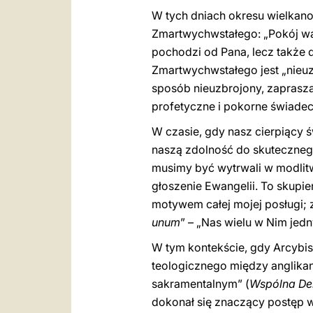
W tych dniach okresu wielkan
Zmartwychwstałego: „Pokój wa
pochodzi od Pana, lecz także 
Zmartwychwstałego jest „nieuz
sposób nieuzbrojony, zaprasza
profetyczne i pokorne świadec
W czasie, gdy nasz cierpiący ś
naszą zdolność do skutecznego
musimy być wytrwali w modlitw
głoszenie Ewangelii. To skupie
motywem całej mojej posługi; 
unum
” – „Nas wielu w Nim je
W tym kontekście, gdy Arcybis
teologicznego między anglikana
sakramentalnym” (
Wspólna De
dokonał się znaczący postęp w 