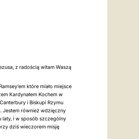
العربيّة
中文
LATINE
ezusa, z radością witam Waszą
Ramsey’em które miało miejsce
ędzem Kardynałem Kochem w
Canterbury i Biskupi Rzymu
cję. Jestem również wdzięczny
laty, i w sposób szczególny
rzy dziś wieczorem misję