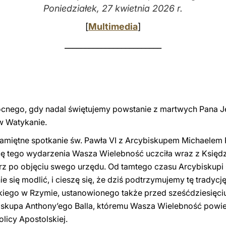
Poniedziałek, 27 kwietnia 2026 r.
[
Multimedia
]
________________________
ocnego, gdy nadal świętujemy powstanie z martwych Pana J
w Watykanie.
pamiętne spotkanie św. Pawła VI z Arcybiskupem Michaelem 
nicę tego wydarzenia Wasza Wielebność uczciła wraz z Ksi
rz po objęciu swego urzędu. Od tamtego czasu Arcybiskupi 
nie się modlić, i cieszę się, że dziś podtrzymujemy tę trady
iego w Rzymie, ustanowionego także przed sześćdziesięciu 
iskupa Anthony’ego Balla, któremu Wasza Wielebność powie
licy Apostolskiej.