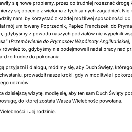
jawiły się nowe problemy, przez co trudniej rozeznać drogę 
mierzy się obecnie z wieloma z tych samych zagadnień. Nie
odziły nam, by korzystać z każdej możliwej sposobności do
iał mój umiłowany Poprzednik, Papież Franciszek, do Prym
em, gdybyśmy z powodu naszych podziałów nie wypełnili ws
sa” (
Przemówienie do Prymasów Wspólnoty Anglikańskiej
,
 również to, gdybyśmy nie podejmowali nadal pracy nad 
ardzo trudne do pokonania.
ą przyjaźni i dialogu, módlmy się, aby Duch Święty, któreg
staniu, prowadził nasze kroki, gdy w modlitwie i pokorze 
Jego uczniów.
a dzisiejszą wizytę, modlę się, aby ten sam Duch Święty 
posługę, do której została Wasza Wielebność powołana.
elebności i Jej rodzinie.