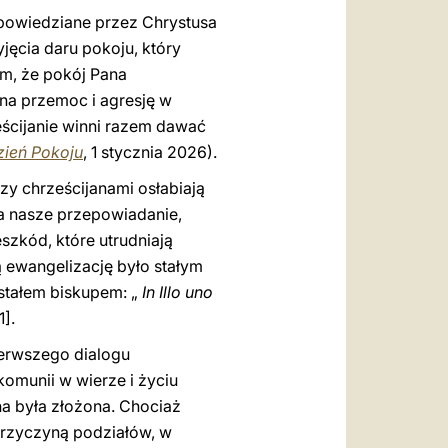
powiedziane przez Chrystusa
jęcia daru pokoju, który
em, że pokój Pana
 na przemoc i agresję w
eścijanie winni razem dawać
zień Pokoju
, 1 stycznia 2026).
zy chrześcijanami osłabiają
ca nasze przepowiadanie,
szkód, które utrudniają
ą ewangelizację było stałym
ostałem biskupem: „
In Illo uno
1].
ierwszego dialogu
komunii w wierze i życiu
a była złożona. Chociaż
 przyczyną podziałów, w