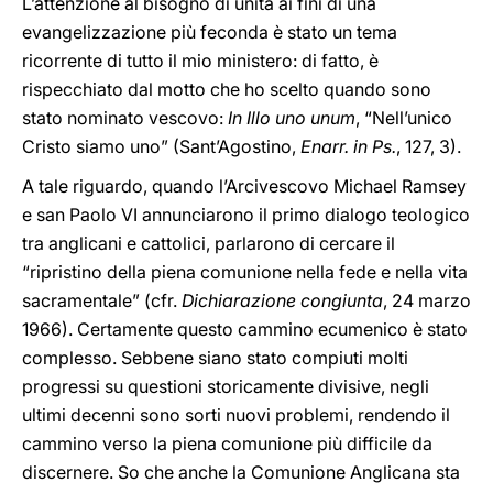
L’attenzione al bisogno di unità ai fini di una
evangelizzazione più feconda è stato un tema
ricorrente di tutto il mio ministero: di fatto, è
rispecchiato dal motto che ho scelto quando sono
stato nominato vescovo:
In Illo uno unum
, “Nell’unico
Cristo siamo uno” (Sant’Agostino,
Enarr. in Ps.
, 127, 3).
A tale riguardo, quando l’Arcivescovo Michael Ramsey
e san Paolo VI annunciarono il primo dialogo teologico
tra anglicani e cattolici, parlarono di cercare il
“ripristino della piena comunione nella fede e nella vita
sacramentale” (cfr.
Dichiarazione congiunta
, 24 marzo
1966). Certamente questo cammino ecumenico è stato
complesso. Sebbene siano stato compiuti molti
progressi su questioni storicamente divisive, negli
ultimi decenni sono sorti nuovi problemi, rendendo il
cammino verso la piena comunione più difficile da
discernere. So che anche la Comunione Anglicana sta