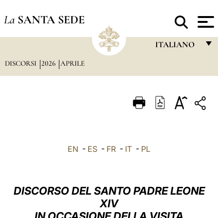
La
SANTA SEDE
ITALIANO
DISCORSI
2026
APRILE
FRANÇAIS
ENGLISH
ITALIANO
PORTUGUÊS
ESPAÑOL
EN
-
ES
-
FR
-
IT
-
PL
DEUTSCH
POLSKI
DISCORSO DEL SANTO PADRE LEONE
العربيّة
XIV
IN OCCASIONE DELLA VISITA
中文