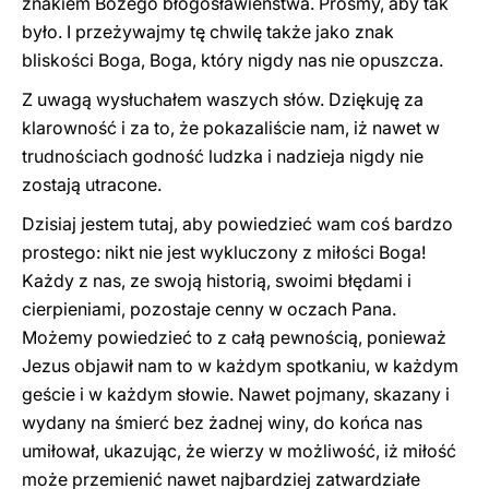
znakiem Bożego błogosławieństwa. Prośmy, aby tak
było. I przeżywajmy tę chwilę także jako znak
bliskości Boga, Boga, który nigdy nas nie opuszcza.
Z uwagą wysłuchałem waszych słów. Dziękuję za
klarowność i za to, że pokazaliście nam, iż nawet w
trudnościach godność ludzka i nadzieja nigdy nie
zostają utracone.
Dzisiaj jestem tutaj, aby powiedzieć wam coś bardzo
prostego: nikt nie jest wykluczony z miłości Boga!
Każdy z nas, ze swoją historią, swoimi błędami i
cierpieniami, pozostaje cenny w oczach Pana.
Możemy powiedzieć to z całą pewnością, ponieważ
Jezus objawił nam to w każdym spotkaniu, w każdym
geście i w każdym słowie. Nawet pojmany, skazany i
wydany na śmierć bez żadnej winy, do końca nas
umiłował, ukazując, że wierzy w możliwość, iż miłość
może przemienić nawet najbardziej zatwardziałe