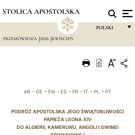
STOLICA APOSTOLSKA
POLSKI
PRZEMÓWIENIA
2026
KWIECIEŃ
FRANÇAIS
ENGLISH
ITALIANO
PORTUGUÊS
ESPAÑOL
AR
-
DE
-
EN
-
ES
-
FR
-
IT
-
PL
-
PT
DEUTSCH
POLSKI
PODRÓŻ APOSTOLSKA JEGO ŚWIĄTOBLIWOŚCI
PAPIEŻA LEONA XIV
العربيّة
DO ALGIERII, KAMERUNU, ANGOLI I
GWINEI
中文