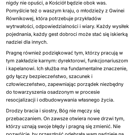
nigdy nie opuści, a Kościół będzie obok was.
Pomyślcie też o waszym kraju, o młodzieży z Gwinei
Równikowej, która potrzebuje przykładów
wytrwałości, odpowiedzialności i wiary. Każdy wysiłek
pojednania, każdy gest dobroci może stać się iskierką
nadziei dla innych.
Pragnę również podziękować tym, którzy pracują w
tym zakładzie karnym: dyrektorowi, funkcjonariuszom
i kapelanowi. Ich służba ma fundamentalne znaczenie,
gdy łączy bezpieczeństwo, szacunek i
człowieczeństwo, zapewniając porządek niezbędny
do towarzyszenia osadzonym w procesie
resocjalizacji i odbudowywania własnego życia.
Drodzy bracia i siostry, Bóg nie męczy się
przebaczaniem. On zawsze otwiera nowe drzwi tym,
którzy uznają swoje błędy i pragną się zmienić. Nie
pozwólcie, by przeszłość odebrała wam nadzieję na