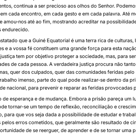
imentos, continua a ser precioso aos olhos do Senhor. Podemo
o em cada encontro, em cada gesto e em cada palavra. Até
le amou-nos até ao fim, mostrando acreditar na possibilida
s endurecido.
tatado que a Guiné Equatorial é uma terra rica de culturas, 
es e a vossa fé constituem uma grande força para esta naçã
justiça tem por objetivo proteger a sociedade, mas, para ser
ades de cada pessoa. A verdadeira justiça procura não tanto
timas, quer dos culpados, quer das comunidades feridas pelo
rabalho imenso, parte do qual pode realizar-se dentro da pri
e nacional, para prevenir e reparar as feridas provocadas pe
do de esperança e de mudança. Embora a prisão pareça um lu
ode tornar-se um tempo de reflexão, reconciliação e cresci
o, para que vos seja dada a possibilidade de estudar e traba
 pelos erros cometidos, que geralmente são resultado de ci
ortunidade de se reerguer, de aprender e de se tornar uma 