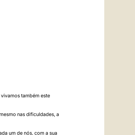
العربيّة
中文
LATINE
 E vivamos também este
 mesmo nas dificuldades, a
Cada um de nós, com a sua