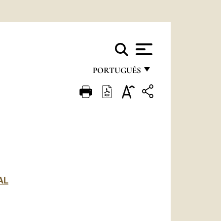
PORTUGUÊS
FRANÇAIS
ENGLISH
ITALIANO
PORTUGUÊS
ESPAÑOL
AL
DEUTSCH
POLSKI