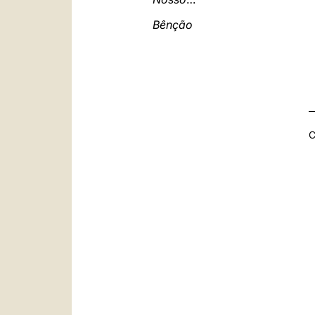
Bênção
C