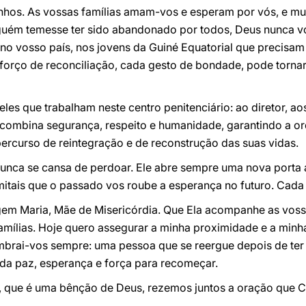
inhos. As vossas famílias amam-vos e esperam por vós, e mui
uém temesse ter sido abandonado por todos, Deus nunca vo
no vosso país, nos jovens da Guiné Equatorial que precisa
sforço de reconciliação, cada gesto de bondade, pode torna
s que trabalham neste centro penitenciário: ao diretor, ao
combina segurança, respeito e humanidade, garantindo a o
rcurso de reintegração e de reconstrução das suas vidas.
nunca se cansa de perdoar. Ele abre sempre uma nova porta
itais que o passado vos roube a esperança no futuro. Cada 
em Maria, Mãe de Misericórdia. Que Ela acompanhe as voss
amílias. Hoje quero assegurar a minha proximidade e a minh
mbrai-vos sempre: uma pessoa que se reergue depois de ter 
da paz, esperança e força para recomeçar.
a, que é uma bênção de Deus, rezemos juntos a oração que C