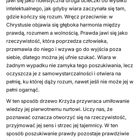
jawi się jako fideistyczna droga ucieczki od wysiłku
intelektualnego, jak gdyby wiara zaczynała się tam,
gdzie kończy się rozum. Wręcz przeciwnie: w
Chrystusie objawia się głęboka harmonia między
prawdą, rozumem a wolnością. Prawda jawi się jako
rzeczywistość, która poprzedza człowieka,
przemawia do niego i wzywa go do wyjścia poza
siebie, dlatego można jej ufnie szukać. Wiara w
żadnym wypadku nie zamyka tego poszukiwania, lecz
oczyszcza je z samowystarczalności i otwiera na
pełnię, ku której dąży rozum, nawet jeśli nie może jej w
pełni ogarnąć.
W ten sposób drzewo Krzyża przywraca umiłowanie
wiedzy jej pierwotnemu nurtowi. Uczy nas, że
poznawać oznacza otworzyć się na rzeczywistość,
przyjmować jej sens i strzec jej tajemnicy. W ten
sposób poszukiwanie prawdy pozostaje prawdziwie