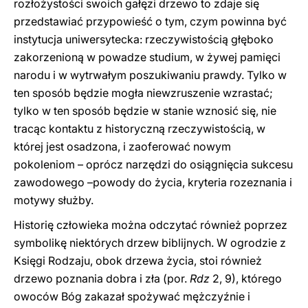
rozłożystości swoich gałęzi drzewo to zdaje się
przedstawiać przypowieść o tym, czym powinna być
instytucja uniwersytecka: rzeczywistością głęboko
zakorzenioną w powadze studium, w żywej pamięci
narodu i w wytrwałym poszukiwaniu prawdy. Tylko w
ten sposób będzie mogła niewzruszenie wzrastać;
tylko w ten sposób będzie w stanie wznosić się, nie
tracąc kontaktu z historyczną rzeczywistością, w
której jest osadzona, i zaoferować nowym
pokoleniom – oprócz narzędzi do osiągnięcia sukcesu
zawodowego –powody do życia, kryteria rozeznania i
motywy służby.
Historię człowieka można odczytać również poprzez
symbolikę niektórych drzew biblijnych. W ogrodzie z
Księgi Rodzaju, obok drzewa życia, stoi również
drzewo poznania dobra i zła (por.
Rdz
2, 9), którego
owoców Bóg zakazał spożywać mężczyźnie i