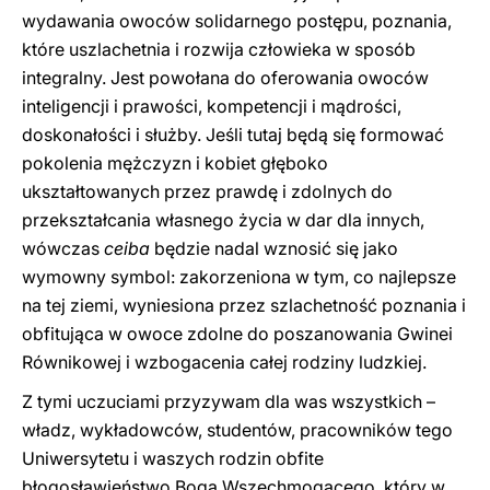
wydawania owoców solidarnego postępu, poznania,
które uszlachetnia i rozwija człowieka w sposób
integralny. Jest powołana do oferowania owoców
inteligencji i prawości, kompetencji i mądrości,
doskonałości i służby. Jeśli tutaj będą się formować
pokolenia mężczyzn i kobiet głęboko
ukształtowanych przez prawdę i zdolnych do
przekształcania własnego życia w dar dla innych,
wówczas
ceiba
będzie nadal wznosić się jako
wymowny symbol: zakorzeniona w tym, co najlepsze
na tej ziemi, wyniesiona przez szlachetność poznania i
obfitująca w owoce zdolne do poszanowania Gwinei
Równikowej i wzbogacenia całej rodziny ludzkiej.
Z tymi uczuciami przyzywam dla was wszystkich –
władz, wykładowców, studentów, pracowników tego
Uniwersytetu i waszych rodzin obfite
błogosławieństwo Boga Wszechmogącego, który w