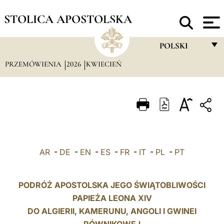
STOLICA APOSTOLSKA
POLSKI
PRZEMÓWIENIA
2026
KWIECIEŃ
FRANÇAIS
ENGLISH
ITALIANO
PORTUGUÊS
ESPAÑOL
AR
-
DE
-
EN
-
ES
-
FR
-
IT
-
PL
-
PT
DEUTSCH
POLSKI
PODRÓŻ APOSTOLSKA JEGO ŚWIĄTOBLIWOŚCI
PAPIEŻA LEONA XIV
العربيّة
DO ALGIERII, KAMERUNU, ANGOLI I
GWINEI
中文