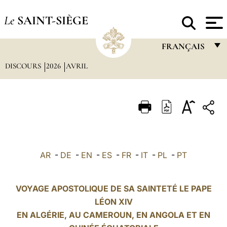
Le
SAINT-SIÈGE
FRANÇAIS
DISCOURS
2026
AVRIL
FRANÇAIS
ENGLISH
ITALIANO
PORTUGUÊS
ESPAÑOL
AR
-
DE
-
EN
-
ES
-
FR
-
IT
-
PL
-
PT
DEUTSCH
POLSKI
VOYAGE APOSTOLIQUE DE SA SAINTETÉ LE PAPE
LÉON XIV
العربيّة
EN ALGÉRIE, AU CAMEROUN, EN ANGOLA ET EN
中文