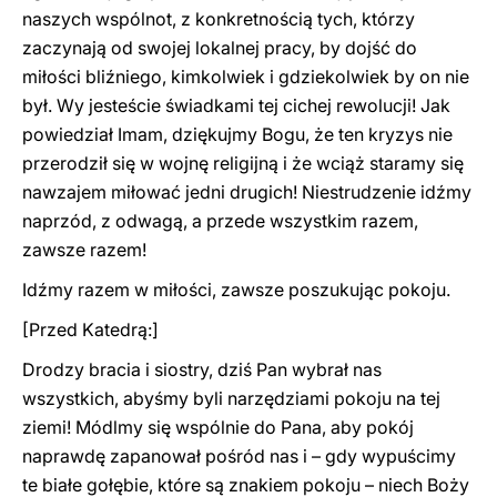
naszych wspólnot, z konkretnością tych, którzy
zaczynają od swojej lokalnej pracy, by dojść do
miłości bliźniego, kimkolwiek i gdziekolwiek by on nie
był. Wy jesteście świadkami tej cichej rewolucji! Jak
powiedział Imam, dziękujmy Bogu, że ten kryzys nie
przerodził się w wojnę religijną i że wciąż staramy się
nawzajem miłować jedni drugich! Niestrudzenie idźmy
naprzód, z odwagą, a przede wszystkim razem,
zawsze razem!
Idźmy razem w miłości, zawsze poszukując pokoju.
[Przed Katedrą:]
Drodzy bracia i siostry, dziś Pan wybrał nas
wszystkich, abyśmy byli narzędziami pokoju na tej
ziemi! Módlmy się wspólnie do Pana, aby pokój
naprawdę zapanował pośród nas i – gdy wypuścimy
te białe gołębie, które są znakiem pokoju – niech Boży