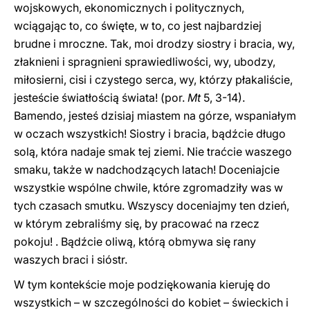
wojskowych, ekonomicznych i politycznych,
wciągając to, co święte, w to, co jest najbardziej
brudne i mroczne. Tak, moi drodzy siostry i bracia, wy,
złaknieni i spragnieni sprawiedliwości, wy, ubodzy,
miłosierni, cisi i czystego serca, wy, którzy płakaliście,
jesteście światłością świata! (por.
Mt
5, 3-14).
Bamendo, jesteś dzisiaj miastem na górze, wspaniałym
w oczach wszystkich! Siostry i bracia, bądźcie długo
solą, która nadaje smak tej ziemi. Nie traćcie waszego
smaku, także w nadchodzących latach! Doceniajcie
wszystkie wspólne chwile, które zgromadziły was w
tych czasach smutku. Wszyscy doceniajmy ten dzień,
w którym zebraliśmy się, by pracować na rzecz
pokoju! . Bądźcie oliwą, którą obmywa się rany
waszych braci i sióstr.
W tym kontekście moje podziękowania kieruję do
wszystkich – w szczególności do kobiet – świeckich i