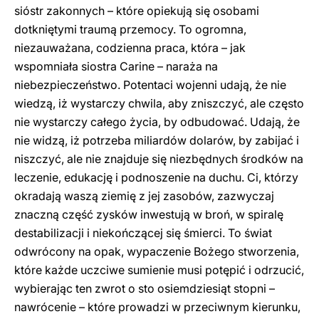
sióstr zakonnych – które opiekują się osobami
dotkniętymi traumą przemocy. To ogromna,
niezauważana, codzienna praca, która – jak
wspomniała siostra Carine – naraża na
niebezpieczeństwo. Potentaci wojenni udają, że nie
wiedzą, iż wystarczy chwila, aby zniszczyć, ale często
nie wystarczy całego życia, by odbudować. Udają, że
nie widzą, iż potrzeba miliardów dolarów, by zabijać i
niszczyć, ale nie znajduje się niezbędnych środków na
leczenie, edukację i podnoszenie na duchu. Ci, którzy
okradają waszą ziemię z jej zasobów, zazwyczaj
znaczną część zysków inwestują w broń, w spiralę
destabilizacji i niekończącej się śmierci. To świat
odwrócony na opak, wypaczenie Bożego stworzenia,
które każde uczciwe sumienie musi potępić i odrzucić,
wybierając ten zwrot o sto osiemdziesiąt stopni –
nawrócenie – które prowadzi w przeciwnym kierunku,