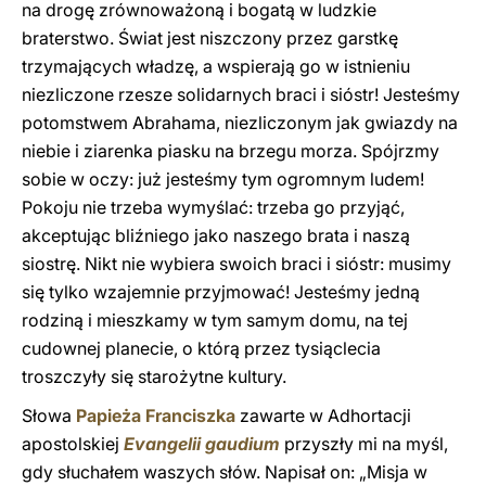
na drogę zrównoważoną i bogatą w ludzkie
braterstwo. Świat jest niszczony przez garstkę
trzymających władzę, a wspierają go w istnieniu
niezliczone rzesze solidarnych braci i sióstr! Jesteśmy
potomstwem Abrahama, niezliczonym jak gwiazdy na
niebie i ziarenka piasku na brzegu morza. Spójrzmy
sobie w oczy: już jesteśmy tym ogromnym ludem!
Pokoju nie trzeba wymyślać: trzeba go przyjąć,
akceptując bliźniego jako naszego brata i naszą
siostrę. Nikt nie wybiera swoich braci i sióstr: musimy
się tylko wzajemnie przyjmować! Jesteśmy jedną
rodziną i mieszkamy w tym samym domu, na tej
cudownej planecie, o którą przez tysiąclecia
troszczyły się starożytne kultury.
Słowa
Papieża Franciszka
zawarte w Adhortacji
apostolskiej
Evangelii gaudium
przyszły mi na myśl,
gdy słuchałem waszych słów. Napisał on: „Misja w