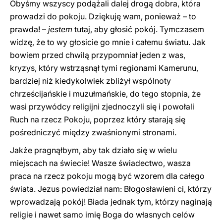
Obyśmy wszyscy podążali dalej drogą dobra, która
prowadzi do pokoju. Dziękuję wam, ponieważ – to
prawda! –
jestem
tutaj, aby głosić pokój. Tymczasem
widzę, że to wy głosicie go mnie i całemu światu. Jak
bowiem przed chwilą przypomniał jeden z was,
kryzys, który wstrząsnął tymi regionami Kamerunu,
bardziej niż kiedykolwiek zbliżył wspólnoty
chrześcijańskie i muzułmańskie, do tego stopnia, że
wasi przywódcy religijni zjednoczyli się i powołali
Ruch na rzecz Pokoju, poprzez który starają się
pośredniczyć między zwaśnionymi stronami.
Jakże pragnąłbym, aby tak działo się w wielu
miejscach na świecie! Wasze świadectwo, wasza
praca na rzecz pokoju mogą być wzorem dla całego
świata. Jezus powiedział nam: Błogosławieni ci, którzy
wprowadzają pokój! Biada jednak tym, którzy naginają
religie i nawet samo imię Boga do własnych celów