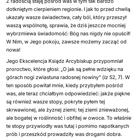
Z radością staję pośród was w tym tak bardzo
dotkniętym cierpieniem regionie. I jak to przed chwilą
ukazały wasze świadectwa, cały ból, który przeszył
waszą wspólnotę, sprawia, że dziś jeszcze mocniej
wybrzmiewa świadomość: Bóg nas nigdy nie opuścił!
W Nim, w Jego pokoju, zawsze możemy zacząć od
nowa!
Jego Ekscelencja Ksiądz Arcybiskup przypomniał
proroctwo, które głosi: „O jak są pełne wdzięku na
górach nogi zwiastuna radosnej nowiny” (
Iz
52, 7). W
ten sposób powitał mnie, kiedy przybyłem pośród
was, ale teraz chciałbym odpowiedzieć: jakże piękne
są również wasze stopy, pokryte pyłem tej
skrwawionej, ale żyznej ziemi; tej ziemi znieważonej,
ale bogatej w roślinność i obfitej w owoce. To właśnie
te stopy przywiodły was tutaj i pomimo napotkanych
prób i przeszkód prowadziły was drogami dobra.