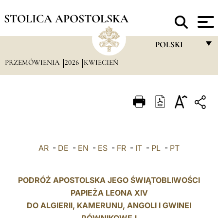
STOLICA APOSTOLSKA
POLSKI
PRZEMÓWIENIA
2026
KWIECIEŃ
FRANÇAIS
ENGLISH
ITALIANO
PORTUGUÊS
ESPAÑOL
AR
-
DE
-
EN
-
ES
-
FR
-
IT
-
PL
-
PT
DEUTSCH
POLSKI
PODRÓŻ APOSTOLSKA JEGO ŚWIĄTOBLIWOŚCI
PAPIEŻA LEONA XIV
العربيّة
DO ALGIERII,
KAMERUNU
, ANGOLI I GWINEI
中文