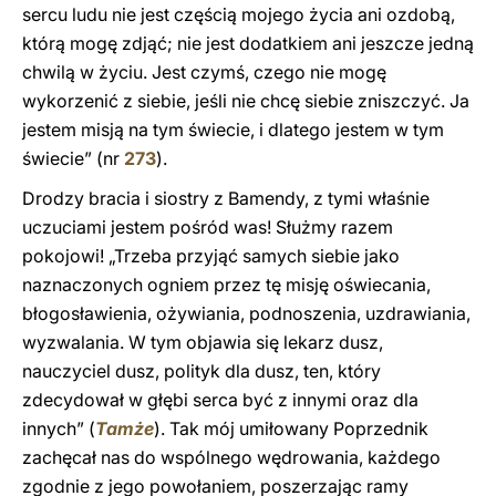
sercu ludu nie jest częścią mojego życia ani ozdobą,
którą mogę zdjąć; nie jest dodatkiem ani jeszcze jedną
chwilą w życiu. Jest czymś, czego nie mogę
wykorzenić z siebie, jeśli nie chcę siebie zniszczyć. Ja
jestem misją na tym świecie, i dlatego jestem w tym
świecie” (nr
273
).
Drodzy bracia i siostry z Bamendy, z tymi właśnie
uczuciami jestem pośród was! Służmy razem
pokojowi! „Trzeba przyjąć samych siebie jako
naznaczonych ogniem przez tę misję oświecania,
błogosławienia, ożywiania, podnoszenia, uzdrawiania,
wyzwalania. W tym objawia się lekarz dusz,
nauczyciel dusz, polityk dla dusz, ten, który
zdecydował w głębi serca być z innymi oraz dla
innych” (
Tamże
). Tak mój umiłowany Poprzednik
zachęcał nas do wspólnego wędrowania, każdego
zgodnie z jego powołaniem, poszerzając ramy