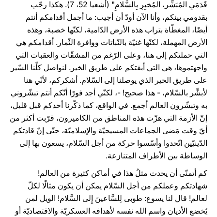
قَدَمَيِ المُبَشِّر، المُخبِرِ بِالسَّلامِ" (أشعيا 52، 7). هكذا رحّب
بقدومي بينكم، وأنا الآن أودّ أن أجيب: ما أجمل أقدامكم أنتم
أيضًا، المغطّاة بتراب هذه الأرض الدّامية، لكنّها خصبة، وهذه
الأرض المهملة، لكنّها غنيّة بالنّباتات ووافرة الثّمار. أقدامكم هي
التي حملتكم إلى هنا، وعلى الرّغم من المشقّات والعقبات التي
واجهتموها، هي التي أبقتكم على طريق الخير. لنواصل كلّنا السّير
على طريق الخير الذي يوصلنا إلى السّلام. أشكركم، لأنّي هنا
لأبشِّر بالسّلام، - هذا صحيح! -، لكنّي أجد فورًا أنّكم أنتم تبشّروني
به وتبشّرون العالم أجمع. في الواقع، كما ذكّرنا أحدكم قبل قليل،
إنّ الأزمة التي هزّت هذه المناطق من الكاميرون، قرّبت أكثر من
أيّ وقت مَضى الجماعات المسيحيّة والإسلاميّة، حتّى إنّ قادتكم
الدّينيّين اتّحدوا وأسّسوا حركة من أجل السّلام، يسعون بها إلى
الوساطة بين الأطراف المتنازعة.
كم أتمنّى أن يحدث مثلُ هذا في أماكن كثيرة من العالم!
شهادتكم وعملكم من أجل السّلام يمكن أن يكون مثالًا لكلّ
لعالم! قال لنا يسوع: طوبى لِلسَّاعينَ إِلى السَّلام! الويل لمن
يُخضع الأديان واسم الله نفسه لأهدافه العسكريّة والاقتصاديّة أو