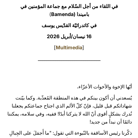
في اللقاء من أجل السّلام مع جماعة المؤمنين في
LATINE
باميندا (Bamenda
)
في كاتدرائيّة القدّيس يوسف
16 نيسان/أبريل 2026
]
Multimedia
[
_____________________________
أيّها الإخوة والأخوات الأعزّاء،
يُسعدني أن أكون بينكم في هذه المنطقة المُعذّبة. وكما بيّنت
شهاداتكم قبل قليل، فإنّ كلّ الألم الذي اجتاح جماعتكم يجعلنا
نُدرك بشكلٍ أقوى أنّ الله لا يتركنا أبدًا! ففيه، وفي سلامه، يمكننا
دائمًا أن نبدأ من جديد!
ذكّرنا رئيس الأساقفة بالنّبوءة التي تقول: "ما أَجمَلَ على الجِبالِ