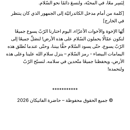
لِنَسِر معًا، في المحبّة، ولنسعَ دائمًا نحو السّلام.
[كلمة من أمام مدخل الكاتدرائيّة إلى الجمهور الذي كان ينتظر
في الخارج]
أيّها الإخوة والأخوات الأعزّاء، اليوم اختارنا الرّبّ يسوع جميعًا
لنكون عمّالًا يحملون السّلام على هذه الأرض! لنصَلِّ جميعًا إلى
الرّبّ يسوع، حتّى يسود السّلام حقًّا بيننا، وحتّى عندما نُطلق هذه
اليمامات البيضاء - رمز السّلام – ينزل سلام الله علينا وعلى هذه
الأرض، ويحفظنا جميعًا متّحدين في سلامه. لنسبّح الرّبّ
ولنحمده!
***********
© جميع الحقوق محفوظة – حاضرة الفاتيكان 2026