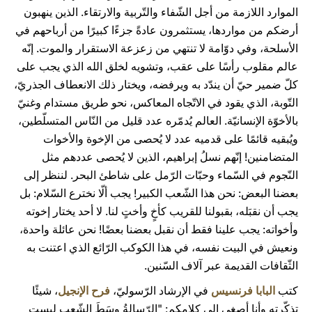
الموارد اللازمة من أجل الشّفاء والتّربية والارتقاء. الذين ينهبون
أرضكم من مواردها، يستثمرون عادةً جزءًا كبيرًا من أرباحهم في
الأسلحة، وفي دوّامة لا تنتهي من زعزعة الاستقرار والموت. إنّه
عالم مقلوب رأسًا على عقب، وتشويه لخلق الله الذي يجب على
كلّ ضمير حيّ أن يندّد به ويرفضه، ويختار ذلك الانعطاف الجذريّ،
التّوبة، الذي يقود في الاتّجاه المعاكس، نحو طريق مستدام وغنيّ
بالأخوّة الإنسانيّة. العالم يُدمّره عدد قليل من النّاس المتسلّطين،
ويُبقيه قائمًا على قدميه عدد لا يُحصى من الإخوة والأخوات
المتضامنين! إنّهم نسلُ إبراهيم، الذين لا يُحصى عددهم مثل
النّجوم في السّماء وحبّات الرّمل على شاطئ البحر. لننظر إلى
بعضنا البعض: نحن هذا الشّعب الكبير! يجب ألّا نخترع السّلام: بل
يجب أن نقبَله، بقبولنا للقريب كأخٍ وأختٍ لنا. لا أحد يختار إخوته
وأخواته: يجب علينا فقط أن نقبل بعضنا بعضًا! نحن عائلة واحدة،
ونعيش في البيت نفسه، في هذا الكوكب الرّائع الذي اعتنت به
الثّقافات القديمة عبر آلاف السّنين.
كتب
البابا فرنسيس
في الإرشاد الرّسوليّ،
فرح الإنجيل
، شيئًا
تذكّرته وأنا أصغي إلى كلامكم: "الرّسالةُ وسَطَ الشّعب ليست