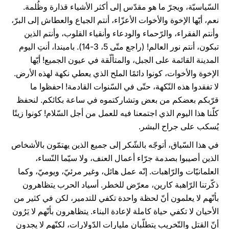
السّياسيّة، ويجرّ ما هو مقدّس إلى أكثر الأشياء قذارة وظُلمة.
نعم، أيّها الإخوة والأخوات الأعزّاء، أنتم الجياع والعطاش إلى البرّ،
وأنتم الفقراء، والرّحماء والودعاء وأنقياء القلوب، وأنتم الذين
تبكون، أنتم نور العالم! (راجع متّى 5، 3-14). باميندا، أنتِ اليوم
المدينة القائمة على الجبل، والمتألّقة في عيون الجميع! أيّها
الإخوة والأخوات، كونوا دائمًا الملح الذي يعطي نكهة لهذه الأرض.
لا تفقدوا هذه النّكهة، حتّى في السّنوات القادمة! احفظوا ما
قرّبكم بعضكم من بعض وتشاركتموه في ساعة بكائكم. لنحفظ
كلّنا هذا اليوم الذي اجتمعنا فيه للعمل من أجل السّلام! كونوا زيتًا
يُسكب على جراح البشر.
في هذا السّياق، أتوجّه بالشّكر إلى جميع الذين يهتمّون بالأشخاص
الذين أصيبوا بصدمة جرّاء أعمال العنف، ولا سيّما النّساء،
العلمانيّات والرّاهبات. إنّه عمل هائل، وغير مرئيّ، ويوميّ، وكما
ذكّرتنا الرّاهبة كارين، معرّض للخطر. أسياد الحرب يتظاهرون
بأنّهم لا يعلمون أنّ لحظة واحدة تكفي للتدمير، لكن في كثير من
الأحيان لا تكفي حياة كاملة لإعادة البناء. يتظاهرون بأنّهم لا يَرُون
أنّ القتل والتّخريب يتطلّبان مليارات الدّولارات، لكنّهم لا يجدون