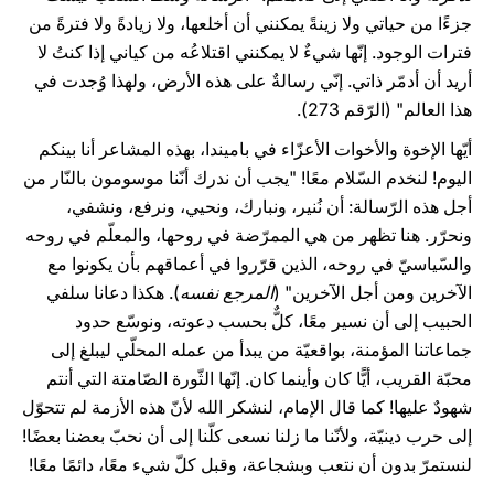
جزءًا من حياتي ولا زينةً يمكنني أن أخلعها، ولا زيادةً ولا فترةً من
فترات الوجود. إنّها شيءٌ لا يمكنني اقتلاعُه من كياني إذا كنتُ لا
أريد أن أدمّر ذاتي. إنّي رسالةٌ على هذه الأرض، ولهذا وُجدت في
هذا العالم" (الرّقم 273).
أيّها الإخوة والأخوات الأعزّاء في باميندا، بهذه المشاعر أنا بينكم
اليوم! لنخدم السّلام معًا! "يجب أن ندرك أنّنا موسومون بالنّار من
أجل هذه الرّسالة: أن نُنير، ونبارك، ونحيي، ونرفع، ونشفي،
ونحرّر. هنا تظهر من هي الممرّضة في روحها، والمعلّم في روحه
والسّياسيّ في روحه، الذين قرّروا في أعماقهم بأن يكونوا مع
الآخرين ومن أجل الآخرين" (
المرجع نفسه
). هكذا دعانا سلفي
الحبيب إلى أن نسير معًا، كلٌّ بحسب دعوته، ونوسّع حدود
جماعاتنا المؤمنة، بواقعيّة من يبدأ من عمله المحلّي ليبلغ إلى
محبّة القريب، أيًّا كان وأينما كان. إنّها الثّورة الصّامتة التي أنتم
شهودٌ عليها! كما قال الإمام، لنشكر الله لأنّ هذه الأزمة لم تتحوّل
إلى حرب دينيّة، ولأنّنا ما زلنا نسعى كلّنا إلى أن نحبّ بعضنا بعضًا!
لنستمرّ بدون أن نتعب وبشجاعة، وقبل كلّ شيء معًا، دائمًا معًا!