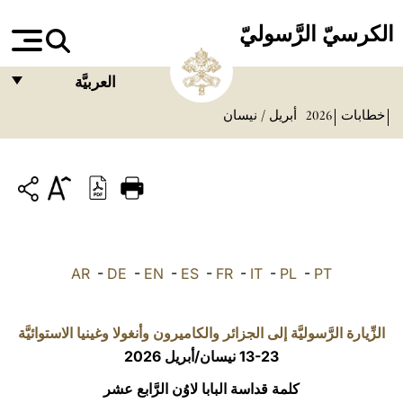
الكرسيّ الرَّسوليّ
العربيَّة
خطابات
2026
أبريل / نيسان
FRANÇAIS
ENGLISH
ITALIANO
PORTUGUÊS
ESPAÑOL
AR
-
DE
-
EN
-
ES
-
FR
-
IT
-
PL
-
PT
DEUTSCH
POLSKI
الزِّيارة الرَّسوليَّة إلى الجزائر والكاميرون وأنغولا وغينيا الاستوائيَّة
13-23 نيسان/أبريل 2026
العربيّة
كلمة قداسة البابا لاوُن الرَّابع عشر
中文