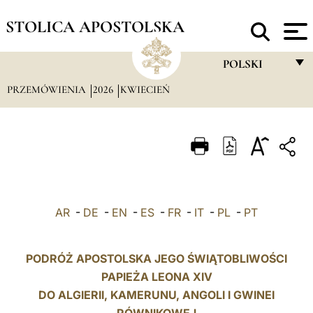
STOLICA APOSTOLSKA
POLSKI
PRZEMÓWIENIA
2026
KWIECIEŃ
FRANÇAIS
ENGLISH
ITALIANO
PORTUGUÊS
ESPAÑOL
AR
-
DE
-
EN
-
ES
-
FR
-
IT
-
PL
-
PT
DEUTSCH
POLSKI
PODRÓŻ APOSTOLSKA JEGO ŚWIĄTOBLIWOŚCI
PAPIEŻA LEONA XIV
العربيّة
DO ALGIERII, KAMERUNU, ANGOLI I GWINEI
中文