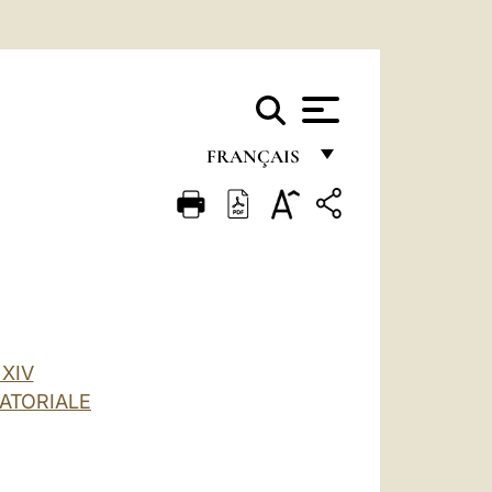
FRANÇAIS
FRANÇAIS
ENGLISH
ITALIANO
PORTUGUÊS
ESPAÑOL
XIV
ATORIALE
DEUTSCH
POLSKI