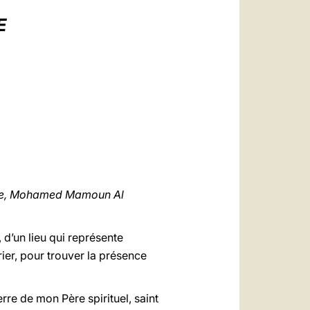
العربيّة
E
中文
LATINE
quée, Mohamed Mamoun Al
 d’un lieu qui représente
rier, pour trouver la présence
rre de mon Père spirituel, saint