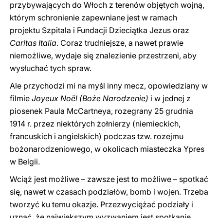
przybywających do Włoch z terenów objętych wojną,
którym schronienie zapewniane jest w ramach
projektu Szpitala i Fundacji Dzieciątka Jezus oraz
Caritas Italia
. Coraz trudniejsze, a nawet prawie
niemożliwe, wydaje się znalezienie przestrzeni, aby
wysłuchać tych spraw.
Ale przychodzi mi na myśl inny mecz, opowiedziany w
filmie
Joyeux Noël
(Boże Narodzenie)
i w jednej z
piosenek Paula McCartneya, rozegrany 25 grudnia
1914 r. przez niektórych żołnierzy (niemieckich,
francuskich i angielskich) podczas tzw. rozejmu
bożonarodzeniowego, w okolicach miasteczka Ypres
w Belgii.
Wciąż jest możliwe – zawsze jest to możliwe – spotkać
się, nawet w czasach podziałów, bomb i wojen. Trzeba
tworzyć ku temu okazje. Przezwyciężać podziały i
uznać, że największym wyzwaniem jest spotkanie.