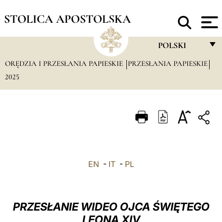
STOLICA APOSTOLSKA
POLSKI
ORĘDZIA I PRZESŁANIA PAPIESKIE
PRZESŁANIA PAPIESKIE
FRANÇAIS
2025
ENGLISH
ITALIANO
PORTUGUÊS
ESPAÑOL
DEUTSCH
EN
-
IT
-
PL
POLSKI
العربيّة
PRZESŁANIE WIDEO OJCA ŚWIĘTEGO
LEONA XIV
中文