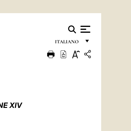
ITALIANO
FRANÇAIS
ENGLISH
ITALIANO
PORTUGUÊS
ESPAÑOL
NE XIV
DEUTSCH
POLSKI