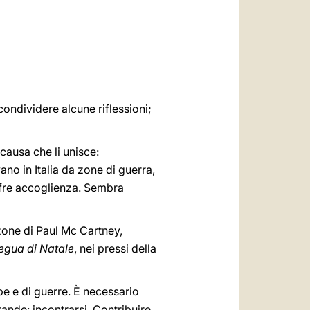
العربيّة
中文
LATINE
condividere alcune riflessioni;
causa che li unisce:
no in Italia da zone di guerra,
offre accoglienza. Sembra
nzone di Paul Mc Cartney,
regua di Natale
, nei pressi della
be e di guerre. È necessario
rande: incontrarsi. Contribuire