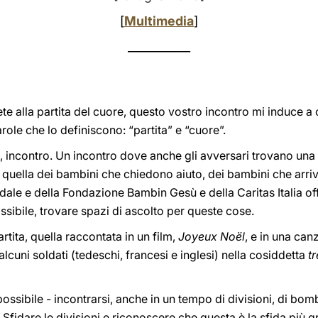
[
Multimedia
]
___________
te alla partita del cuore, questo vostro incontro mi induce a 
arole che lo definiscono: “partita” e “cuore”.
o, incontro. Un incontro dove anche gli avversari trovano una 
 quella dei bambini che chiedono aiuto, dei bambini che arriva
edale e della Fondazione Bambin Gesù e della Caritas Italia 
ssibile, trovare spazi di ascolto per queste cose.
rtita, quella raccontata in un film,
Joyeux Noël
, e in una ca
lcuni soldati (tedeschi, francesi e inglesi) nella cosiddetta
t
ossibile - incontrarsi, anche in un tempo di divisioni, di bom
. Sfidare le divisioni e riconoscere che questa è la sfida più g