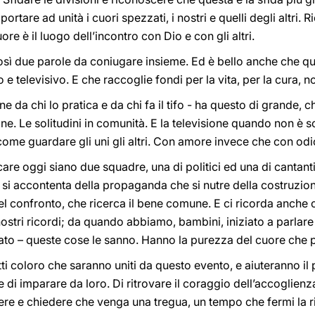
rtare ad unità i cuori spezzati, i nostri e quelli degli altri.
re è il luogo dell’incontro con Dio e con gli altri.
così due parole da coniugare insieme. Ed è bello anche che q
e televisivo. E che raccoglie fondi per la vita, per la cura, n
 da chi lo pratica e da chi fa il tifo - ha questo di grande, c
sione. Le solitudini in comunità. E la televisione quando non
 come guardare gli uni gli altri. Con amore invece che con odi
are oggi siano due squadre, una di politici ed una di cantanti
n si accontenta della propaganda che si nutre della costruzio
 del confronto, che ricerca il bene comune. E ci ricorda anche
 nostri ricordi; da quando abbiamo, bambini, iniziato a parlare 
ato – queste cose le sanno. Hanno la purezza del cuore che p
ti coloro che saranno uniti da questo evento, e aiuteranno il 
 e di imparare da loro. Di ritrovare il coraggio dell’accoglie
dere e chiedere che venga una tregua, un tempo che fermi la ri