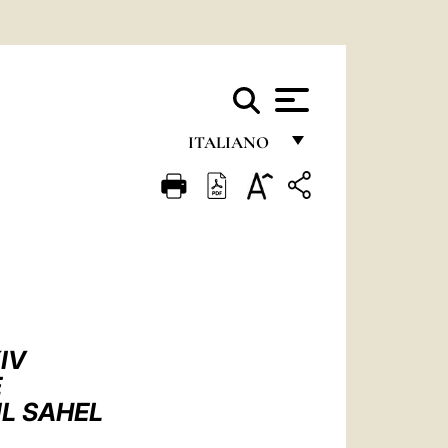
ITALIANO
FRANÇAIS
ENGLISH
ITALIANO
PORTUGUÊS
ESPAÑOL
IV
DEUTSCH
E
IL SAHEL
POLSKI