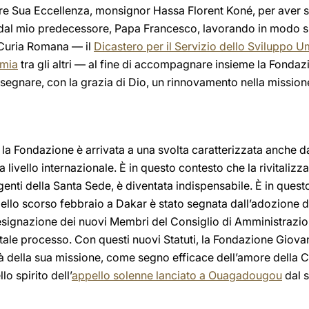
are Sua Eccellenza, monsignor Hassa Florent Koné, per aver s
i dal mio predecessore, Papa Francesco, lavorando in modo si
 Curia Romana — il
Dicastero per il Servizio dello Sviluppo U
omia
tra gli altri — al fine di accompagnare insieme la Fondaz
 a segnare, con la grazia di Dio, un rinnovamento nella missi
a Fondazione è arrivata a una svolta caratterizzata anche da
livello internazionale. È in questo contesto che la rivitalizza
nti della Santa Sede, è diventata indispensabile. È in questo 
llo scorso febbraio a Dakar è stato segnata dall’adozione dei
signazione dei nuovi Membri del Consiglio di Amministrazione.
 tale processo. Con questi nuovi Statuti, la Fondazione Giovan
à della sua missione, come segno efficace dell’amore della Chi
lo spirito dell’
appello solenne lanciato a Ouagadougou
dal 