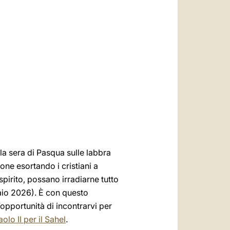
العربيّة
中文
LATINE
 la sera di Pasqua sulle labbra
one esortando i cristiani a
spirito, possano irradiarne tutto
aio 2026). È con questo
’opportunità di incontrarvi per
lo II per il Sahel
.