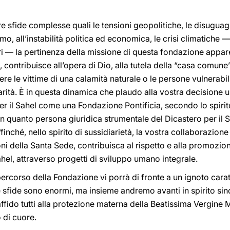
 sfide complesse quali le tensioni geopolitiche, le disuguagl
ismo, all’instabilità politica ed economica, le crisi climatiche
atori — la pertinenza della missione di questa fondazione appa
e, contribuisce all’opera di Dio, alla tutela della “casa comune
re le vittime di una calamità naturale o le persone vulnerabili 
arità. È in questa dinamica che plaudo alla vostra decisione 
r il Sahel come una Fondazione Pontificia, secondo lo spirit
 In quanto persona giuridica strumentale del Dicastero per il
ffinché, nello spirito di sussidiarietà, la vostra collaborazion
ioni della Santa Sede, contribuisca al rispetto e alla promozion
el, attraverso progetti di sviluppo umano integrale.
rcorso della Fondazione vi porrà di fronte a un ignoto cara
sfide sono enormi, ma insieme andremo avanti in spirito si
ffido tutti alla protezione materna della Beatissima Vergine M
o di cuore.