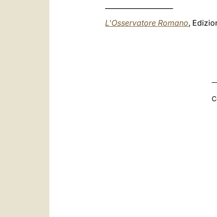
____________________
L'Osservatore Romano
, Edizi
C