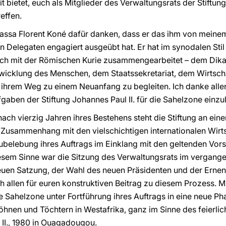
 bietet, euch als Mitglieder des Verwaltungsrats der Stiftung 
effen.
assa Florent Koné dafür danken, dass er das ihm von meine
 Delegaten engagiert ausgeübt hat. Er hat im synodalen Stil 
ch mit der Römischen Kurie zusammengearbeitet – dem Dikas
wicklung des Menschen, dem Staatssekretariat, dem Wirtscha
 ihrem Weg zu einem Neuanfang zu begleiten. Ich danke allen
aben der Stiftung Johannes Paul II. für die Sahelzone einzul
ach vierzig Jahren ihres Bestehens steht die Stiftung an e
usammenhang mit den vielschichtigen internationalen Wirtsc
ubelebung ihres Auftrags im Einklang mit den geltenden Vorsc
sem Sinne war die Sitzung des Verwaltungsrats im vergange
uen Satzung, der Wahl des neuen Präsidenten und der Ernen
 allen für euren konstruktiven Beitrag zu diesem Prozess. Mit
die Sahelzone unter Fortführung ihres Auftrags in eine neue P
öhnen und Töchtern in Westafrika, ganz im Sinne des feierlich
II., 1980 in Ouagadougou.