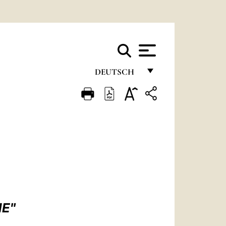
DEUTSCH
FRANÇAIS
ENGLISH
ITALIANO
PORTUGUÊS
ESPAÑOL
DEUTSCH
NE"
POLSKI