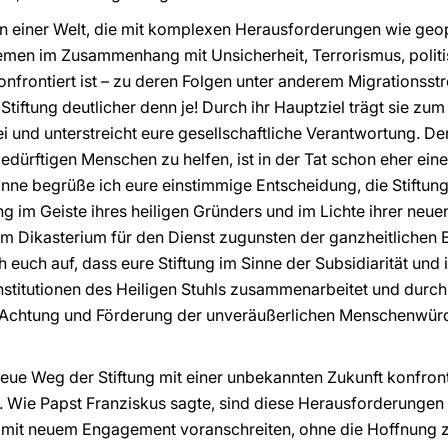
in einer Welt, die mit komplexen Herausforderungen wie geo
emen im Zusammenhang mit Unsicherheit, Terrorismus, politis
konfrontiert ist – zu deren Folgen unter anderem Migrationsst
Stiftung deutlicher denn je! Durch ihr Hauptziel trägt sie z
und unterstreicht eure gesellschaftliche Verantwortung. De
dürftigen Menschen zu helfen, ist in der Tat schon eher eine
nne begrüße ich eure einstimmige Entscheidung, die Stiftung 
ng im Geiste ihres heiligen Gründers und im Lichte ihrer neue
dem Dikasterium für den Dienst zugunsten der ganzheitlichen
 euch auf, dass eure Stiftung im Sinne der Subsidiarität und 
stitutionen des Heiligen Stuhls zusammenarbeitet und durch 
 Achtung und Förderung der unveräußerlichen Menschenwürd
 neue Weg der Stiftung mit einer unbekannten Zukunft konfront
. Wie Papst Franziskus sagte, sind diese Herausforderunge
 mit neuem Engagement voranschreiten, ohne die Hoffnung zu 