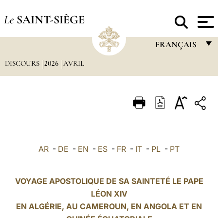
Le
SAINT-SIÈGE
FRANÇAIS
DISCOURS
2026
AVRIL
FRANÇAIS
ENGLISH
ITALIANO
PORTUGUÊS
ESPAÑOL
AR
-
DE
-
EN
-
ES
-
FR
-
IT
-
PL
-
PT
DEUTSCH
POLSKI
VOYAGE APOSTOLIQUE DE SA SAINTETÉ LE PAPE
LÉON XIV
العربيّة
EN ALGÉRIE, AU CAMEROUN, EN
ANGOLA
ET EN
中文