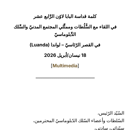
LATINE
كلمة قداسة البابا لاوُن الرَّابع عشر
في اللقاء مع السُّلُطات وممثِّلي المجتمع المدنيّ والسِّلك
الدِّبلوماسيّ
في القصر الرّئاسيّ –
لواندا (Luanda)
18 نيسان/أبريل 2026
]
Multimedia
[
_____________________________
السّيّد الرّئيس،
السّلطات وأعضاء السّلك الدّبلوماسيّ المحترمين،
سيّداتي، سادتي،