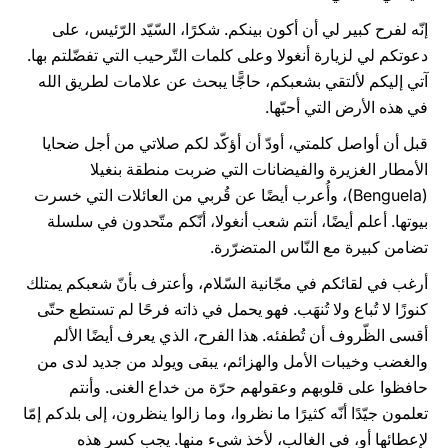
إنّه لفرح كبير لي أن أكون بينكم. شكرًا، السّيّد الرّئيس، على
دعوتكم لي لزيارة أنغولا وعلى كلمات التّرحيب التي تفضّلتم بها.
آتي إليكم لألتقي بشعبكم، حاجًّا يبحث عن علامات لطريق الله
في هذه الأرض التي أحبّها.
قبل أن أواصل كلمتي، أودّ أن أؤكّد لكم صلاتي من أجل ضحايا
الأمطار الغزيرة والفيضانات التي ضربت منطقة بنغيلا
(Benguela)، وأُعرب أيضًا عن قُربي من العائلات التي خسرت
بيوتها. أعلم أيضًا، أنتم شعب أنغولا، أنّكم متّحدون في سلسلة
تضامن كبيرة مع النّاس المتضرّرة.
أرغب في لقائكم في مجّانية السّلام، وأعترف بأنّ شعبكم يمتلك
كنوزًا لا تُباع ولا تُنهَب. فهو يحمل في ذاته فرحًا لم تستطع حتّى
أقسى الظّروف أن تُطفئه. هذا الفرح، الذي يعرف أيضًا الألم
والغضب وخيبات الأمل والهزائم، يبقى ويولد من جديد لدى من
حافظوا على قلوبهم وعقولهم حرّة من خداع الغنى. وأنتم
تعلمون جيّدًا أنّه كثيرًا ما نظروا، وما زالوا ينظرون، إلى بلدكم إمّا
لإعطائها أو، في الغالب، لأخذ شيء منها. يجب كسر هذه