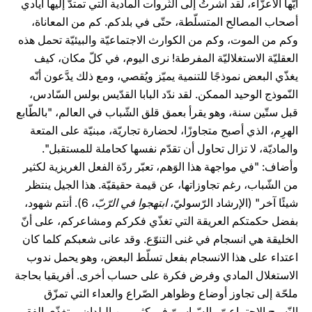
أيّها الأعزّاء، لقد أشرتُ إلى الثّروات المادية التي تمتدّ إليها أيادي
أصحاب المصالح المتسلّطة، حتّى في بلدكم. كم من المعاناة،
وكم من الموت، وكم من الكوارث الاجتماعيّة والبيئيّة تحمل هذه
العقليّة الاستغلاليّة المفرطة! نرى اليوم، في كلّ مكان، كيف
يغذّي البعض نموذجًا للتنمية يميّز ويُقصي، ومع ذلك يدَّعون أنّه
النّموذج الوحيد الممكن. لقد ندّد البابا القدّيس بولس السّادس،
قبل ستّين سنة، وهو يقرأ بعمق قلق الشّباب في العالم، "بالطّابع
الهرِم، الذي أصبح متجاوزًا، لحضارة تجاريّة، مبنيّة على المتعة
والماديّة، لا تزال تحاول أن تقدّم نفسها كحاملة للمستقبل".
وأضاف: "في مواجهة هذا الوَهم، تعبّر ردّة الفعل الغريزية لكثير
من الشّباب، رغم تجاوزاتها، عن قيمة حقيقيّة. هذا الجيل ينتظر
شيئًا آخر" (الإرشاد الرّسوليّ،
ابتهجوا في الرّبّ
، 6). أنتم شهود،
بفضل حكمتكم العريقة التي تغذّي فكركم ومشاعركم، على أنّ
الخليقة هي انسجام في غنى التنوّع. وقد عانى شعبكم كلما كان
اعتداء على هذا الانسجام بفعل تسلّط البعض، وهو يحمل ندوب
الاستغلال المادي وفرض فكرة على حساب أخرى. أفريقيا بحاجة
ملحّة إلى تجاوز أوضاع وظواهر الصّراع والعداء التي تمزّق
النّسيج الاجتماعيّ والسّياسيّ في كثير من البلدان، وتغذّي الفقر