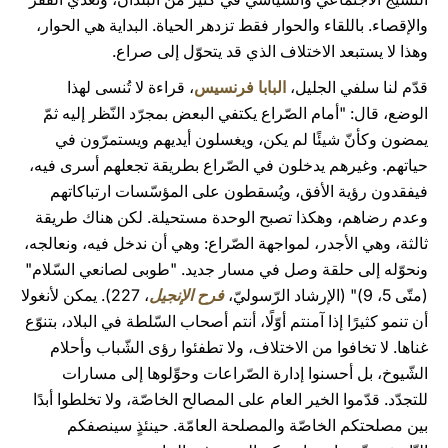
والإقصاء. باللقاء والحوار فقط تزدهر الحياة. البداية هي الحوار،
وهذا لا يستبعد الاختلاف الذي قد يتحوّل إلى صراع.
قدّم لنا سلفي الجليل،
البابا فرنسيس
، قراءة لا تُنسى لهذا
الوضع، قال: "أمام الصّراع يكتفي البعض بمجرّد النّظر إليه ثمّ
يمضون وكأنّ شيئًا لم يكن، ويغسلون أيديهم ويستمرّون في
حياتهم. وغيرهم يدخلون في الصّراع بطريقة تجعلهم أسرى فيه،
فيفقدون رؤية الأفق، ويُسقطون على المؤسّسات ارتباكاتهم
وعدم رضاهم، وهكذا تصبح الوحدة مستحيلة. لكن هناك طريقة
ثالثة، وهي الأجدر، لمواجهة الصّراع: وهي أن ندخل فيه، ونعالجه،
ونحوّله إلى حلقة وصل في مسار جديد. "طوبى لصانعي السّلام"
(متّى 5، 9)" (الإرشاد الرّسوليّ،
فرح الإنجيل
، 227). يمكن لأنغولا
أن تنمو كثيرًا إذا آمنتم أوّلًا، أنتم أصحاب السّلطة في البلاد، بتنوّع
غناها. لا تخافوا من الاختلاف، ولا تطفئوا رؤى الشّباب وأحلام
الشّيوخ، بل أحسنوا إدارة الصّراعات وحوِّلوها إلى مسارات
للتجدّد. قدّموا الخير العام على المصالح الخاصّة، ولا تخلطوا أبدًا
بين مصلحتكم الخاصّة والمصلحة العامّة. حينئذٍ سينصفكم