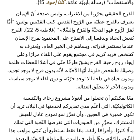
والاستقطاب" (رسالة بابويّة عامّة،
كلّنا إخوة
، 15).
الفرح الحقيقي يحرّرنا من الاغتراب، وليس صدفة أنّ الإيمان
يعترف بالفرح عطيّة من الرّوح القدس. كتب القدّيس بولس: "أَمَّا
ثَمَرُ الرُّوح فهو المَحَبَّةُ والفَرَحُ والسَّلام" (غلاطية 5، 22). الفرح
يُنعش الحياة ويدفعنا إلى الانفتاح على المجتمع: يفرح الإنسان
عندما يستثمر قدراته، ويساهم في الخير العام، ويُعترف به
كشخص فريد كريم في مجتمع يقوم على اللقاء مرارًا وعلى
إيجاد روح رحبة. الفرح يشقّ طرقًا حتّى في أشدّ اللحظات ظلمة
وضيقًا. فلنفحص قلوبنا، أيّها الأحبّاء، لأنّه بدون فرح لا يوجد تجديد،
وبدون حياة في داخلنا لا توجد حرّيّة، وبدون لقاء لا توجد سياسة،
وبدون الآخر لا تتحقّق العدالة.
معًا يمكنكم أن تجعلوا من أنغولا مشروع رجاء. والكنيسة
الكاثوليكيّة، التي أعلَم مدى تقديركم لخدمتها في البلاد، تريد أن
تكون خميرة في العجين، وأن تعزّز نمو نموذج عادل للعيش
المشترك، محرَّرٍ من العبوديات التي تفرضها النّخبة التي تملك
مالًا كثيرًا، وأفراحًا زائفة. معًا فقط نستطيع أن نُنمّي مواهب هذا
الشّعب الرّائع، بدءًا بأطراف المدن والمناطق الرّيفيّة البعيدة