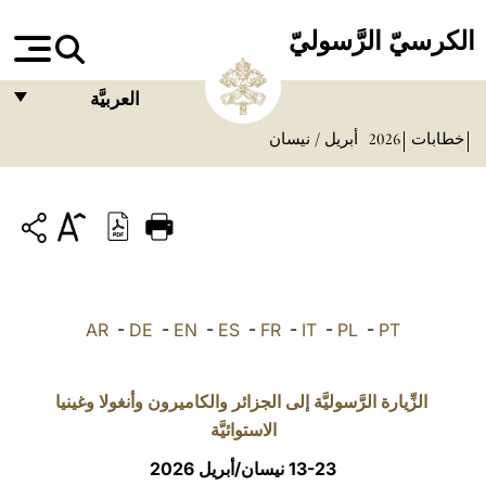
الكرسيّ الرَّسوليّ
العربيَّة
خطابات
2026
أبريل / نيسان
FRANÇAIS
ENGLISH
ITALIANO
PORTUGUÊS
ESPAÑOL
AR
-
DE
-
EN
-
ES
-
FR
-
IT
-
PL
-
PT
DEUTSCH
POLSKI
الزِّيارة الرَّسوليَّة إلى الجزائر والكاميرون وأنغولا وغينيا
الاستوائيَّة
العربيّة
13-23 نيسان/أبريل 2026
中文