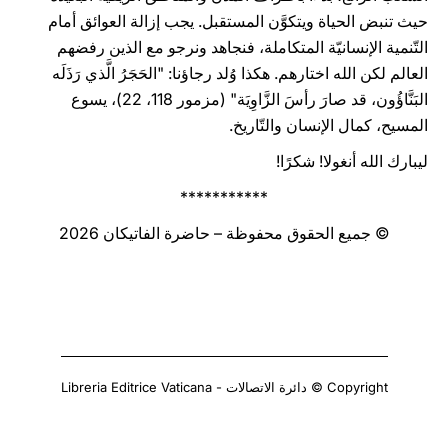
حيث تنبض الحياة ويتكوَّن المستقبل. يجب إزالة العوائق أمام
التّنمية الإنسانيّة المتكاملة، فنجاهد ونرجو مع الذين رفضهم
العالم لكن الله اختارهم. هكذا وُلد رجاؤنا: "الحَجَرُ الَّذي رَذَلَه
البَنَّاؤُون، قد صارَ رأسَ الزَّاوِيَة" (مزمور 118، 22)، يسوع
المسيح، كمال الإنسان والتّاريخ.
ليبارك الله أنغولا! شكرًا!
***********
© جميع الحقوق محفوظة – حاضرة الفاتيكان 2026
Copyright © دائرة الاتصالات - Libreria Editrice Vaticana