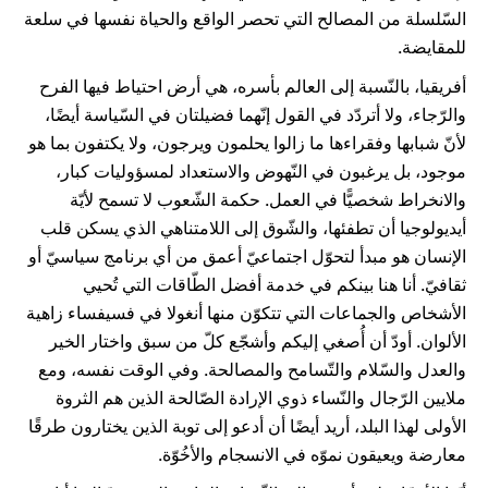
السّلسلة من المصالح التي تحصر الواقع والحياة نفسها في سلعة
للمقايضة.
أفريقيا، بالنّسبة إلى العالم بأسره، هي أرض احتياط فيها الفرح
والرّجاء، ولا أتردّد في القول إنّهما فضيلتان في السّياسة أيضًا،
لأنّ شبابها وفقراءها ما زالوا يحلمون ويرجون، ولا يكتفون بما هو
موجود، بل يرغبون في النّهوض والاستعداد لمسؤوليات كبار،
والانخراط شخصيًّا في العمل. حكمة الشّعوب لا تسمح لأيّة
أيديولوجيا أن تطفئها، والشّوق إلى اللامتناهي الذي يسكن قلب
الإنسان هو مبدأ لتحوّل اجتماعيّ أعمق من أي برنامج سياسيّ أو
ثقافيّ. أنا هنا بينكم في خدمة أفضل الطّاقات التي تُحيي
الأشخاص والجماعات التي تتكوّن منها أنغولا في فسيفساء زاهية
الألوان. أودّ أن أُصغي إليكم وأشجّع كلّ من سبق واختار الخير
والعدل والسّلام والتّسامح والمصالحة. وفي الوقت نفسه، ومع
ملايين الرّجال والنّساء ذوي الإرادة الصّالحة الذين هم الثروة
الأولى لهذا البلد، أريد أيضًا أن أدعو إلى توبة الذين يختارون طرقًا
معارضة ويعيقون نموّه في الانسجام والأخُوّة.