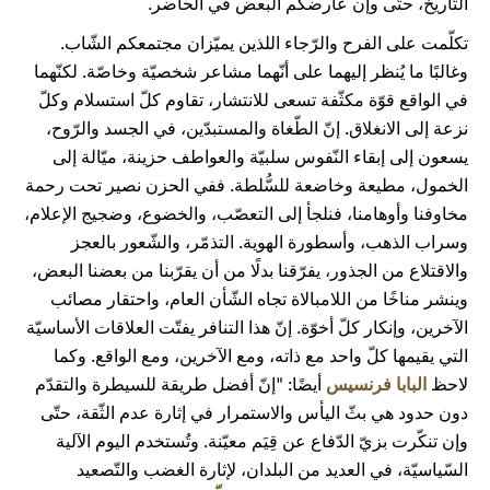
التّاريخ، حتّى وإن عارضكم البعض في الحاضر.
تكلّمت على الفرح والرّجاء اللذين يميّزان مجتمعكم الشّاب.
وغالبًا ما يُنظر إليهما على أنّهما مشاعر شخصيّة وخاصّة. لكنّهما
في الواقع قوّة مكثّفة تسعى للانتشار، تقاوم كلّ استسلام وكلّ
نزعة إلى الانغلاق. إنّ الطّغاة والمستبدّين، في الجسد والرّوح،
يسعون إلى إبقاء النّفوس سلبيّة والعواطف حزينة، ميّالة إلى
الخمول، مطيعة وخاضعة للسُّلطة. ففي الحزن نصير تحت رحمة
مخاوفنا وأوهامنا، فنلجأ إلى التعصّب، والخضوع، وضجيج الإعلام،
وسراب الذهب، وأسطورة الهوية. التذمّر، والشّعور بالعجز
والاقتلاع من الجذور، يفرّقنا بدلًا من أن يقرّبنا من بعضنا البعض،
وينشر مناخًا من اللامبالاة تجاه الشّأن العام، واحتقار مصائب
الآخرين، وإنكار كلّ أخوّة. إنّ هذا التنافر يفتّت العلاقات الأساسيّة
التي يقيمها كلّ واحد مع ذاته، ومع الآخرين، ومع الواقع. وكما
لاحظ
البابا فرنسيس
أيضًا: "إنّ أفضل طريقة للسيطرة والتقدّم
دون حدود هي بثّ اليأس والاستمرار في إثارة عدم الثّقة، حتّى
وإن تنكّرت بزيّ الدّفاع عن قِيَم معيّنة. وتُستخدم اليوم الآلية
السّياسيّة، في العديد من البلدان، لإثارة الغضب والتّصعيد