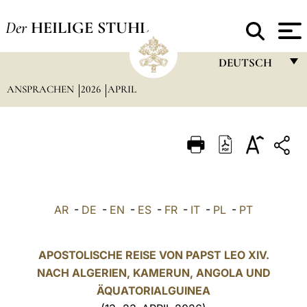
Der
HEILIGE STUHL
DEUTSCH
ANSPRACHEN
2026
APRIL
FRANÇAIS
ENGLISH
ITALIANO
PORTUGUÊS
ESPAÑOL
AR
-
DE
-
EN
-
ES
-
FR
-
IT
-
PL
-
PT
DEUTSCH
POLSKI
APOSTOLISCHE REISE VON PAPST LEO XIV.
NACH ALGERIEN, KAMERUN,
ANGOLA
UND
العربيّة
ÄQUATORIALGUINEA
中文