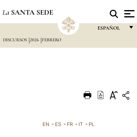
La
SANTA SEDE
ESPAÑOL
DISCURSOS
2026
FEBRERO
FRANÇAIS
ENGLISH
ITALIANO
PORTUGUÊS
ESPAÑOL
DEUTSCH
POLSKI
العربيّة
EN
-
ES
-
FR
-
IT
-
PL
中文