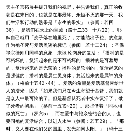
天主圣言拓展并提升我们的视野，并告诉我们，真正的收
获是在末日的，也就是在那最终、永恒不灭的那一天。我
们生活和行动的熟果是「永生的果实」（参阅：若四
36），是我们在天上的宝藏（路十二33；十八22）。耶
稣自己就用「麦子落在地里死了，才能结出子粒」的意象
作为祂圣死与复活奥迹的标记（参阅：若十二24）；圣保
禄宗徒则用同样的意象，来谈 论肉身的复活：「播种的是
可朽坏的，复活起来的是不可朽坏的；播种的是可羞辱
的，复活起来的是光荣的；播种的是软弱的，复活起来的
是强健的；播种的是属生灵身体，复活起来的是属神的身
体」（格前十五42~44）。复活的希望是复活基督带给世
人的浩光，因为「如果我们只在今生寄望于基督，我们就
是众人中最可怜的了。但是基督从死者中实在复活了，做
了死者的初果」（格前十五19~20）。那些借着「同祂相
似的死亡」（罗六5），而在爱中与祂亲密结合的人，也
要同祂的复活结合，以进入永生（参阅：若五29）。「那
时，义人要在他们父的国里，发光如同太阳。」（玛十三