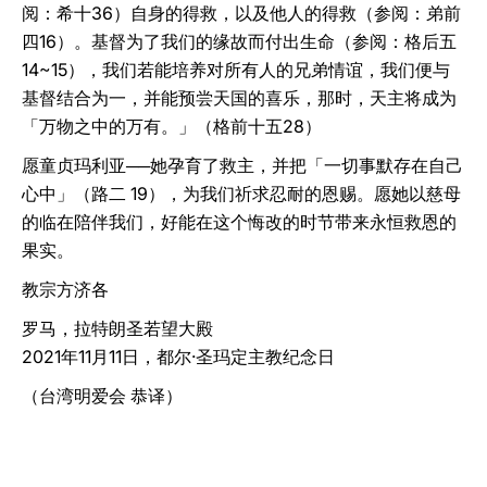
阅：希十36）自身的得救，以及他人的得救（参阅：弟前
四16）。基督为了我们的缘故而付出生命（参阅：格后五
14~15），我们若能培养对所有人的兄弟情谊，我们便与
基督结合为一，并能预尝天国的喜乐，那时，天主将成为
「万物之中的万有。」（格前十五28）
愿童贞玛利亚──她孕育了救主，并把「一切事默存在自己
心中」（路二 19），为我们祈求忍耐的恩赐。愿她以慈母
的临在陪伴我们，好能在这个悔改的时节带来永恒救恩的
果实。
教宗方济各
罗马，拉特朗圣若望大殿
2021年11月11日，都尔‧圣玛定主教纪念日
（台湾明爱会 恭译）