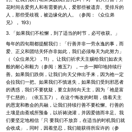
花时间去爱穷人和有需要的人，爱那些被遗弃、受排斥的
人，那些受歧视，被边缘化的人。（参阅：《众位弟
兄》， 193）
3. 「如果我们不松懈，到了适当的时节，必可收获。」
每年的四旬期都提醒我们：「行善并非一劳永逸的事，而
爱、正义和团结关怀亦非如此，我们必须每天为此努力」
（《众位弟兄》，11）。让我们祈求天主赐给我们如农夫
般的耐心和毅力（参阅：雅五7），一步一脚印地持续行
善。如果我们跌倒，让我们向天父伸出手来，因为祂一定
会拉我们一把。如果我们不慎迷失，如果我们受到邪恶者
的诱惑，我们不要犹疑，要立刻转向天主，因为「祂是富
于仁慈的」（依五五7）。在这个悔改的时期，借着天主
的恩宠和教会的共融，让我们持续行善不要松懈。行善的
土壤是由斋戒所预备，以祈祷浇灌，并因爱德而丰足。我
们要坚定地相信「只 要我们不放弃，在适当的时机我们就
会收成」，同时，因着坚忍，我们能获得所应许的（参