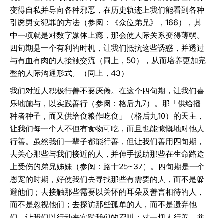
变得自私并导向各种邪恶，在历史轨迹上我们能看到各种
引诱男女犯罪的方法（参阅：《众位弟兄》，166），其
中一项就是对数字媒体上瘾，那会使人际关系变得薄弱。
四旬期是一个有利的时机，让我们抵抗这些诱惑，并透过
与有血有肉的人接触交流（同上，50），从而培养更加完
整的人际沟通形式。（同上，43）
我们对近人积极行善不要厌倦。在这个四旬期，让我们喜
乐地施与，以实践善行（参阅：格后九7）。那「供给播
种者种子，而又供给食粮作吃食」（格后九10）的天主，
让我们每一个人不但有食物可吃，而且也能慷慨地对他人
行善。虽然我们一辈子都能行善，但让我们善用四旬期，
去关心那些与我们接近的人，并伸手援助那些在生命路途
上受伤的弟兄姊妹（参阅：路十25~37）。四旬期是一个
恩宠的时期，好使我们去寻找那些有需要的人，而不是躲
避他们；去接触那些需要以关怀的耳朵及善言相待的人，
而不是忽视他们；去探访那些孤单的人，而不是遗弃他
们。让我们以行动来实践我们的召叫：对一切人行善，并