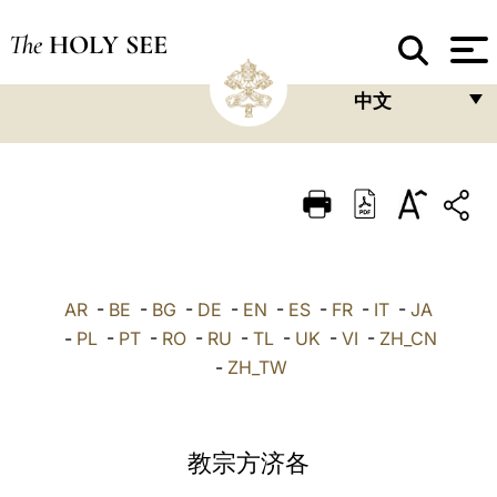
The
HOLY SEE
中文
FRANÇAIS
ENGLISH
ITALIANO
PORTUGUÊS
AR
-
BE
-
BG
-
DE
-
EN
-
ES
-
FR
-
IT
-
JA
ESPAÑOL
-
PL
-
PT
-
RO
-
RU
-
TL
-
UK
-
VI
-
ZH_CN
DEUTSCH
-
ZH_TW
POLSKI
العربيّة
教宗方济各
中文