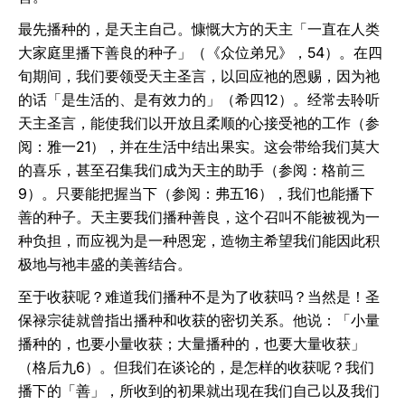
最先播种的，是天主自己。慷慨大方的天主「一直在人类
大家庭里播下善良的种子」（《众位弟兄》，54）。在四
旬期间，我们要领受天主圣言，以回应祂的恩赐，因为祂
的话「是生活的、是有效力的」（希四12）。经常去聆听
天主圣言，能使我们以开放且柔顺的心接受祂的工作（参
阅：雅一21），并在生活中结出果实。这会带给我们莫大
的喜乐，甚至召集我们成为天主的助手（参阅：格前三
9）。只要能把握当下（参阅：弗五16），我们也能播下
善的种子。天主要我们播种善良，这个召叫不能被视为一
种负担，而应视为是一种恩宠，造物主希望我们能因此积
极地与祂丰盛的美善结合。
至于收获呢？难道我们播种不是为了收获吗？当然是！圣
保禄宗徒就曾指出播种和收获的密切关系。他说：「小量
播种的，也要小量收获；大量播种的，也要大量收获」
（格后九6）。但我们在谈论的，是怎样的收获呢？我们
播下的「善」，所收到的初果就出现在我们自己以及我们