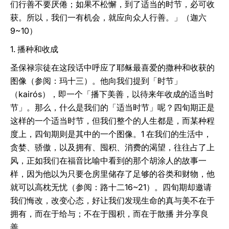
们行善不要厌倦；如果不松懈，到了适当的时节，必可收
获。所以，我们一有机会，就应向众人行善。」（迦六
9~10）
1. 播种和收成
圣保禄宗徒在这段话中呼应了耶稣最喜爱的撒种和收获的
图像（参阅：玛十三）。他向我们提到「时节」
（kairós），即一个「播下美善，以待来年收成的适当时
节」。那么，什么是我们的「适当时节」呢？四旬期正是
这样的一个适当时节，但我们整个的人生都是，而某种程
度上，四旬期则是其中的一个图像。1 在我们的生活中，
贪婪、骄傲，以及拥有、囤积、消费的渴望，往往占了上
风，正如我们在福音比喻中看到的那个胡涂人的故事一
样，因为他以为只要仓房里储存了足够的谷类和财物，他
就可以高枕无忧（参阅：路十二16~21）。四旬期却邀请
我们悔改，改变心态，好让我们发现生命的真与美不在于
拥有，而在于给与；不在于囤积，而在于散播 并分享良
善。