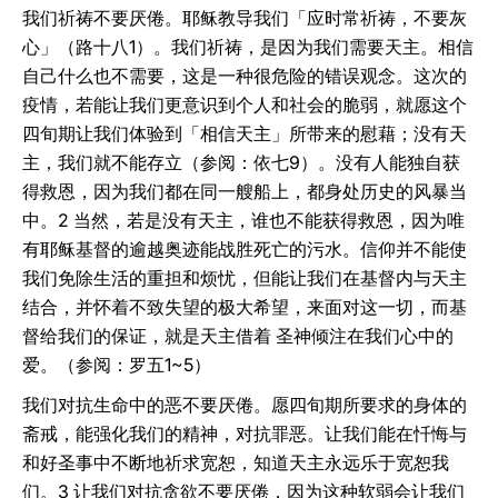
我们祈祷不要厌倦。耶稣教导我们「应时常祈祷，不要灰
心」（路十八1）。我们祈祷，是因为我们需要天主。相信
自己什么也不需要，这是一种很危险的错误观念。这次的
疫情，若能让我们更意识到个人和社会的脆弱，就愿这个
四旬期让我们体验到「相信天主」所带来的慰藉；没有天
主，我们就不能存立（参阅：依七9）。没有人能独自获
得救恩，因为我们都在同一艘船上，都身处历史的风暴当
中。2 当然，若是没有天主，谁也不能获得救恩，因为唯
有耶稣基督的逾越奥迹能战胜死亡的污水。信仰并不能使
我们免除生活的重担和烦忧，但能让我们在基督内与天主
结合，并怀着不致失望的极大希望，来面对这一切，而基
督给我们的保证，就是天主借着 圣神倾注在我们心中的
爱。（参阅：罗五1~5）
我们对抗生命中的恶不要厌倦。愿四旬期所要求的身体的
斋戒，能强化我们的精神，对抗罪恶。让我们能在忏悔与
和好圣事中不断地祈求宽恕，知道天主永远乐于宽恕我
们。3 让我们对抗贪欲不要厌倦，因为这种软弱会让我们