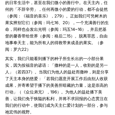
的日常生活中，甚至在我们微小的善行中。在天主内，任
何的「不辞辛劳」，任何再微小的爱的行动，都不会徒然
（参阅：《福音的喜乐》，279）。正如我们可凭树木的
果实辨别它们（参阅：玛七16、20），一个充满善行的生
命，同样也会发出光明（参阅：玛五14~16），并且把基
督的馨香带给世界（参阅：格后二15）。脱离罪恶，自由
地事奉天主，能为所有人的得救带来成圣的果实。（参
阅：罗六22）
其实，我们只能看到播下的种子所生长出的一小部分果
实，因为按福音的谚语：「撒种的是一人，收割的是另一
人」（若四37）。当我们为他人的益处而撒种，则是分享
了天主本身的慈爱：「若我们愿意开展工作后由别人收获
成果，并寄希望于播下的美善所暗藏的力量，这是崇高的
行动」（《众位弟兄》，196）。为他人的益处播下美
善，让我们免于狭隘的私利，并将不求回报的心态贯注在
我们的行动中，使我们成为天主仁爱计划的一部分，参与
祂宏伟的视野。