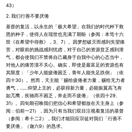
43）
2. 我们行善不要厌倦
基督的复活，以永生的「极大希望」在我们的时代种下救
恩的种子，使得人在现世也充满了期盼（参阅：本笃十六
世《在希望中得救》，3、7）。因梦想破灭而感到失望痛
苦，对眼前的挑战感到忧虑，对于自己的资源贫乏感到泄
气，都会使我们不禁将自己藏身于自我中心的心态当中，
对他人的痛苦漠不关心。确实，即使是最富足的资源也有
其限度：「少年人能疲倦困乏，青年人能失足跌倒」（依
四十30）。然而，天主能「赐给疲倦者力量，赐给无力者
勇气，……仰望上主的，必获得新力量，必能振翼高飞有
如兀鹰，疾驰而不困乏，奔走而不疲倦」（依四十29、
31）。四旬期召唤我们把信心和希望都放在天主身上（参
阅：伯前一21），因为只有当我们双目注视着复活的基督
（参阅：希十二2），我们才能回应宗徒对我们「行善不
要厌倦」（迦六9）的恳求。