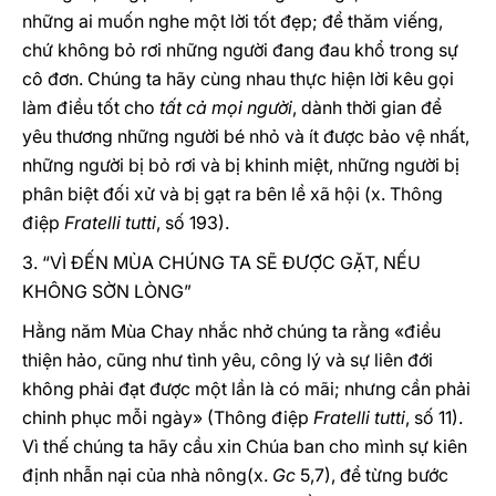
những ai muốn nghe một lời tốt đẹp; để thăm viếng,
chứ không bỏ rơi những người đang đau khổ trong sự
cô đơn. Chúng ta hãy cùng nhau thực hiện lời kêu gọi
làm điều tốt cho
tất cả mọi người
, dành thời gian để
yêu thương những người bé nhỏ và ít được bảo vệ nhất,
những người bị bỏ rơi và bị khinh miệt, những người bị
phân biệt đối xử và bị gạt ra bên lề xã hội (x. Thông
điệp
Fratelli tutti
, số 193).
3. “VÌ ĐẾN MÙA CHÚNG TA SẼ ĐƯỢC GẶT, NẾU
KHÔNG SỜN LÒNG”
Hằng năm Mùa Chay nhắc nhở chúng ta rằng «điều
thiện hảo, cũng như tình yêu, công lý và sự liên đới
không phải đạt được một lần là có mãi; nhưng cần phải
chinh phục mỗi ngày» (Thông điệp
Fratelli tutti
, số 11).
Vì thế chúng ta hãy cầu xin Chúa ban cho mình sự kiên
định nhẫn nại của nhà nông(x.
Gc
5,7), để từng bước