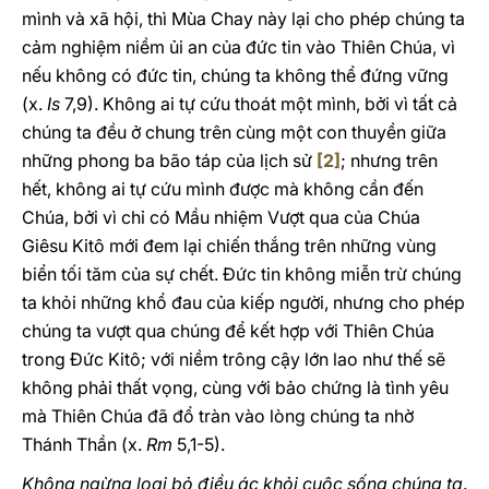
mình và xã hội, thì Mùa Chay này lại cho phép chúng ta
cảm nghiệm niềm ủi an của đức tin vào Thiên Chúa, vì
nếu không có đức tin, chúng ta không thể đứng vững
(x.
Is
7,9). Không ai tự cứu thoát một mình, bởi vì tất cả
chúng ta đều ở chung trên cùng một con thuyền giữa
những phong ba bão táp của lịch sử
[2]
; nhưng trên
hết, không ai tự cứu mình được mà không cần đến
Chúa, bởi vì chỉ có Mầu nhiệm Vượt qua của Chúa
Giêsu Kitô mới đem lại chiến thắng trên những vùng
biển tối tăm của sự chết. Đức tin không miễn trừ chúng
ta khỏi những khổ đau của kiếp người, nhưng cho phép
chúng ta vượt qua chúng để kết hợp với Thiên Chúa
trong Đức Kitô; với niềm trông cậy lớn lao như thế sẽ
không phải thất vọng, cùng với bảo chứng là tình yêu
mà Thiên Chúa đã đổ tràn vào lòng chúng ta nhờ
Thánh Thần (x.
Rm
5,1-5).
Không ngừng loại bỏ điều ác khỏi cuộc sống chúng ta
.