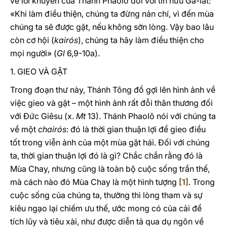
về lời khuyên của Thánh Phaolô đối với tín hữu Ga-lát:
«Khi làm điều thiện, chúng ta đừng nản chí, vì đến mùa
chúng ta sẽ được gặt, nếu không sờn lòng. Vậy bao lâu
còn cơ hội (
kairós
), chúng ta hãy làm điều thiện cho
mọi người» (
Gl
6,9-10a).
1. GIEO VÀ GẶT
Trong đoạn thư này, Thánh Tông đồ gợi lên hình ảnh về
việc gieo và gặt – một hình ảnh rất đỗi thân thương đối
với Đức Giêsu (x.
Mt
13). Thánh Phaolô nói với chúng ta
về một
chairós
: đó là thời gian thuận lợi để gieo điều
tốt trong viễn ảnh của một mùa gặt hái. Đối với chúng
ta, thời gian thuận lợi đó là gì? Chắc chắn rằng đó là
Mùa Chay, nhưng cũng là toàn bộ cuộc sống trần thế,
mà cách nào đó Mùa Chay là một hình tượng
[1]
. Trong
cuộc sống của chúng ta, thường thì lòng tham và sự
kiêu ngạo lại chiếm ưu thế, ước mong có của cải để
tích lũy và tiêu xài, như được diễn tả qua dụ ngôn về