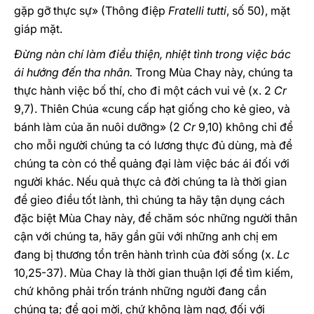
gặp gỡ thực sự» (Thông điệp
Fratelli tutti
, số 50), mặt
giáp mặt.
Đừng nàn chí làm điều thiện, nhiệt tình trong việc bác
ái hướng đến tha nhân.
Trong Mùa Chay này, chúng ta
thực hành việc bố thí, cho đi một cách vui vẻ (x. 2
Cr
9,7). Thiên Chúa «cung cấp hạt giống cho kẻ gieo, và
bánh làm của ăn nuôi dưỡng» (2
Cr
9,10) không chỉ để
cho mỗi người chúng ta có lương thực đủ dùng, mà để
chúng ta còn có thể quảng đại làm việc bác ái đối với
người khác. Nếu quả thực cả đời chúng ta là thời gian
để gieo điều tốt lành, thì chúng ta hãy tận dụng cách
đặc biệt Mùa Chay này, để chăm sóc những người thân
cận với chúng ta, hãy gần gũi với những anh chị em
đang bị thương tổn trên hành trình của đời sống (x.
Lc
10,25-37). Mùa Chay là thời gian thuận lợi để tìm kiếm,
chứ không phải trốn tránh những người đang cần
chúng ta; để gọi mời, chứ không làm ngơ, đối với