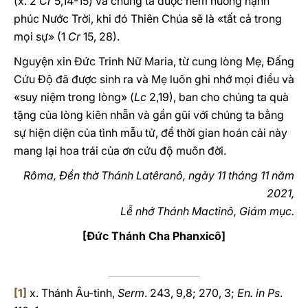
(x. 2
Cr
5,14-15) và chúng ta được nếm hưởng hạnh
phúc Nước Trời, khi đó Thiên Chúa sẽ là «tất cả trong
mọi sự» (1
Cr
15, 28).
Nguyện xin Đức Trinh Nữ Maria, từ cung lòng Mẹ, Đấng
Cứu Độ đã được sinh ra và Mẹ luôn ghi nhớ mọi điều và
«suy niệm trong lòng» (
Lc
2,19), ban cho chúng ta quà
tặng của lòng kiên nhẫn và gần gũi với chúng ta bằng
sự hiện diện của tình mẫu tử, để thời gian hoán cải này
mang lại hoa trái của ơn cứu độ muôn đời.
Rôma, Đền thờ Thánh Latêranô, ngày 11 tháng 11 năm
2021,
Lễ nhớ Thánh Mactinô, Giám mục.
[Đức Thánh Cha Phanxicô]
[1]
x. Thánh Âu-tinh,
Serm
. 243, 9,8; 270, 3;
En. in Ps
.