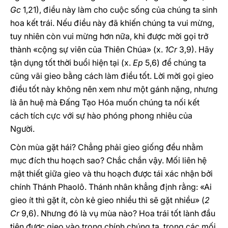
Gc
1,21), điều này làm cho cuộc sống của chúng ta sinh
hoa kết trái. Nếu điều này đã khiến chúng ta vui mừng,
tuy nhiên còn vui mừng hơn nữa, khi được mời gọi trở
thành «cộng sự viên của Thiên Chúa» (x.
1Cr
3,9). Hãy
tận dụng tốt thời buổi hiện tại (x.
Ep
5,6) để chúng ta
cũng vãi gieo bằng cách làm điều tốt. Lời mời gọi gieo
điều tốt này không nên xem như một gánh nặng, nhưng
là ân huệ mà Đấng Tạo Hóa muốn chúng ta nối kết
cách tích cực với sự hào phóng phong nhiêu của
Người.
Còn mùa gặt hái? Chẳng phải gieo giống đều nhằm
mục đích thu hoạch sao? Chắc chắn vậy. Mối liên hệ
mật thiết giữa gieo và thu hoạch được tái xác nhận bởi
chính Thánh Phaolô. Thánh nhân khẳng định rằng: «Ai
gieo ít thì gặt ít, còn kẻ gieo nhiều thì sẽ gặt nhiều» (
2
Cr
9,6). Nhưng đó là vụ mùa nào? Hoa trái tốt lành đầu
tiên được gieo vào trong chính chúng ta, trong các mối