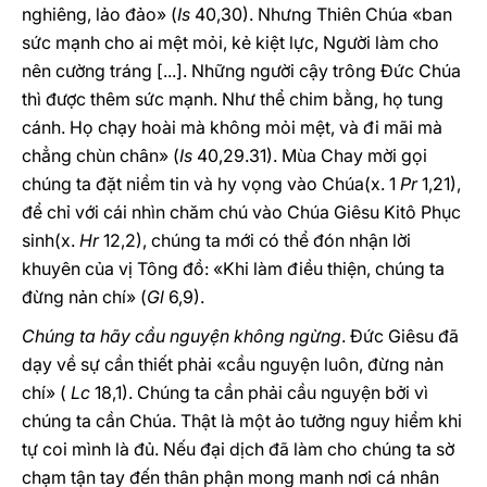
nghiêng, lảo đảo» (
Is
40,30). Nhưng Thiên Chúa «ban
sức mạnh cho ai mệt mỏi, kẻ kiệt lực, Người làm cho
nên cường tráng [...]. Những người cậy trông Đức Chúa
thì được thêm sức mạnh. Như thể chim bằng, họ tung
cánh. Họ chạy hoài mà không mỏi mệt, và đi mãi mà
chẳng chùn chân» (
Is
40,29.31). Mùa Chay mời gọi
chúng ta đặt niềm tin và hy vọng vào Chúa(x. 1
Pr
1,21),
để chỉ với cái nhìn chăm chú vào Chúa Giêsu Kitô Phục
sinh(x.
Hr
12,2), chúng ta mới có thể đón nhận lời
khuyên của vị Tông đồ: «Khi làm điều thiện, chúng ta
đừng nản chí» (
Gl
6,9).
Chúng ta hãy cầu nguyện không ngừng
. Đức Giêsu đã
dạy về sự cần thiết phải «cầu nguyện luôn, đừng nản
chí» (
Lc
18,1). Chúng ta cần phải cầu nguyện bởi vì
chúng ta cần Chúa. Thật là một ảo tưởng nguy hiểm khi
tự coi mình là đủ. Nếu đại dịch đã làm cho chúng ta sờ
chạm tận tay đến thân phận mong manh nơi cá nhân