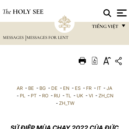
The
HOLY SEE
TIẾNG VIỆT
MESSAGES
MESSAGES FOR LENT
FRANÇAIS
ENGLISH
ITALIANO
PORTUGUÊS
ESPAÑOL
AR
-
BE
-
BG
-
DE
-
EN
-
ES
-
FR
-
IT
-
JA
DEUTSCH
-
PL
-
PT
-
RO
-
RU
-
TL
-
UK
-
VI
-
ZH_CN
-
ZH_TW
POLSKI
العربيّة
SỨ ĐIỆP MÙA CHAY 2022 CỦA ĐỨC
中文