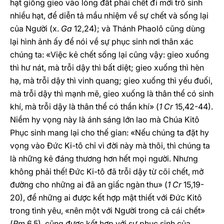
hạt giống gieo vào lòng đất phải chết đi mới trổ sinh
nhiều hạt, để diễn tả mầu nhiệm về sự chết và sống lại
của Người (x.
Ga
12,24); và Thánh Phaolô cũng dùng
lại hình ảnh ấy để nói về sự phục sinh nơi thân xác
chúng ta: «Việc kẻ chết sống lại cũng vậy: gieo xuống
thì hư nát, mà trỗi dậy thì bất diệt; gieo xuống thì hèn
hạ, mà trỗi dậy thì vinh quang; gieo xuống thì yếu đuối,
mà trỗi dậy thì mạnh mẽ, gieo xuống là thân thể có sinh
khí, mà trỗi dậy là thân thể có thần khí» (
1
Cr
15,42-44).
Niềm hy vọng này là ánh sáng lớn lao mà Chúa Kitô
Phục sinh mang lại cho thế gian: «Nếu chúng ta đặt hy
vọng vào Đức Ki-tô chỉ vì đời này mà thôi, thì chúng ta
là những kẻ đáng thương hơn hết mọi người. Nhưng
không phải thế! Đức Ki-tô đã trỗi dậy từ cõi chết, mở
đường cho những ai đã an giấc ngàn thu» (
1 Cr
15,19-
20), để những ai được kết hợp mật thiết với Đức Kitô
trong tình yêu, «nên một với Người trong cả cái chết»
(
Rm
6,5), cũng được kết hợp với sự phục sinh của