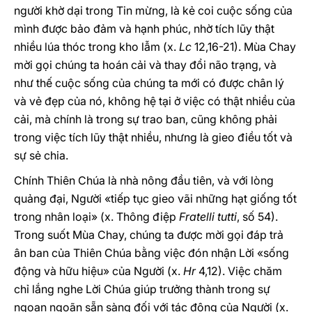
người khờ dại trong Tin mừng, là kẻ coi cuộc sống của
mình được bảo đảm và hạnh phúc, nhờ tích lũy thật
nhiều lúa thóc trong kho lẫm (x.
Lc
12,16-21). Mùa Chay
mời gọi chúng ta hoán cải và thay đổi não trạng, và
như thế cuộc sống của chúng ta mới có được chân lý
và vẻ đẹp của nó, không hệ tại ở việc có thật nhiều của
cải, mà chính là trong sự trao ban, cũng không phải
trong việc tích lũy thật nhiều, nhưng là gieo điều tốt và
sự sẻ chia.
Chính Thiên Chúa là nhà nông đầu tiên, và với lòng
quảng đại, Người «tiếp tục gieo vãi những hạt giống tốt
trong nhân loại» (x. Thông điệp
Fratelli tutti
, số 54).
Trong suốt Mùa Chay, chúng ta được mời gọi đáp trả
ân ban của Thiên Chúa bằng việc đón nhận Lời «sống
động và hữu hiệu» của Người (x.
Hr
4,12). Việc chăm
chỉ lắng nghe Lời Chúa giúp trưởng thành trong sự
ngoan ngoãn sẵn sàng đối với tác động của Người (x.