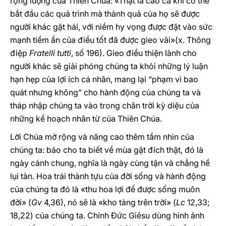
rộng lượng của Thiên Chúa: «Thật là cao cả khi có thể
bắt đầu các quá trình mà thành quả của họ sẽ được
người khác gặt hái, với niềm hy vọng được đặt vào sức
mạnh tiềm ẩn của điều tốt đã được gieo vãi»(x. Thông
điệp
Fratelli tutti
, số 196). Gieo điều thiện lành cho
người khác sẽ giải phóng chúng ta khỏi những lý luận
hạn hẹp của lợi ích cá nhân, mang lại “phạm vi bao
quát nhưng không” cho hành động của chúng ta và
tháp nhập chúng ta vào trong chân trời kỳ diệu của
những kế hoạch nhân từ của Thiên Chúa.
Lời Chúa mở rộng và nâng cao thêm tầm nhìn của
chúng ta: báo cho ta biết về mùa gặt đích thật, đó là
ngày cánh chung, nghĩa là ngày cùng tận và chẳng hề
lụi tàn. Hoa trái thành tựu của đời sống và hành động
của chúng ta đó là «thu hoa lợi để được sống muôn
đời» (
Gv
4,36), nó sẽ là «kho tàng trên trời» (
Lc
12,33;
18,22) của chúng ta. Chính Đức Giêsu dùng hình ảnh