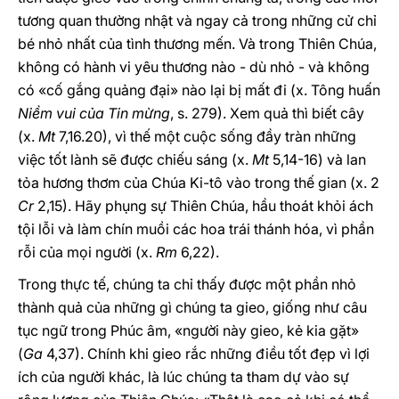
tương quan thường nhật và ngay cả trong những cử chỉ
bé nhỏ nhất của tình thương mến. Và trong Thiên Chúa,
không có hành vi yêu thương nào - dù nhỏ - và không
có «cố gắng quảng đại» nào lại bị mất đi (x. Tông huấn
Niềm vui của Tin mừng
, s. 279). Xem quả thì biết cây
(x.
Mt
7,16.20), vì thế một cuộc sống đầy tràn những
việc tốt lành sẽ được chiếu sáng (x.
Mt
5,14-16) và lan
tỏa hương thơm của Chúa Ki-tô vào trong thế gian (x. 2
Cr
2,15). Hãy phụng sự Thiên Chúa, hầu thoát khỏi ách
tội lỗi và làm chín muồi các hoa trái thánh hóa, vì phần
rỗi của mọi người (x.
Rm
6,22).
Trong thực tế, chúng ta chỉ thấy được một phần nhỏ
thành quả của những gì chúng ta gieo, giống như câu
tục ngữ trong Phúc âm, «người này gieo, kẻ kia gặt»
(
Ga
4,37). Chính khi gieo rắc những điều tốt đẹp vì lợi
ích của người khác, là lúc chúng ta tham dự vào sự