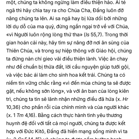
một, chúng ta không ngừng làm điều thiện hảo. Ai té
ngã thì hãy chìa tay ra cho Chúa Cha, Đấng luôn đỡ
nâng chúng ta lên. Ai sa ngã hay bị lừa dối bởi những
lời dụ dỗ của ma quỷ, đừng ngần ngại trở về với Chúa,
«vì Người luôn rộng lòng thứ tha» (
Is
55,7). Trong thời
gian hoán cải này, hãy tìm sự nâng đỡ nơi ân sủng của
Thiên Chúa, và trong sự hiệp thông với Giáo hội, chúng
ta đừng nản chí gieo vãi điều thiện lành. Việc ăn chay
như để chuẩn bị thửa đất, lời cầu nguyện giúp tưới gội,
và việc bác ái làm cho sinh hoa kết trái. Chúng ta có
niềm tin vững chắc rằng «vì đến mùa chúng ta sẽ được
gặt, nếu không sờn lòng», và với ân ban của lòng kiên
trì, chúng ta tin sẽ lãnh nhận những điều đã hứa (x.
Hr
10,36) cho phần rỗi của chính mình và của người khác
(x. 1
Tm
4,16). Bằng cách thực hành tình yêu thương
huynh đệ đối với tất cả mọi người, chúng ta được kết
hợp với Đức Kitô, Đấng đã hiến mạng sống mình vì ta