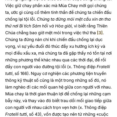
Việc giữ chay phần xác mà Mùa Chay mời gọi chúng
ta, ước gì củng cố thêm tinh thần để chúng ta chiến đấu
chống lại tội lỗi.
Chúng ta đừng mỏi mệt cầu xin ơn tha
thứ nơi Bí tích Sám hối và Hòa giải,
vì biết rằng Thiên
Chúa chẳng bao giờ mệt mỏi trong việc thứ tha
[3]
.
Chúng ta đừng nản chí khi chiến đấu chống lại dục
vọng, vì sự yếu đuối đó thúc đẩy xu hướng ích kỷ và
mọi điều xấu xa, mà chúng ta đã gặp thấy nó tồn tại nơi
những phương thế khác nhau qua các thời đại, để rồi
đẩy con người vào đường tội lỗi (x. Thông điệp
Fratelli
tutti
, số 166). Nguy cơ nghiện các phương tiện truyền
thông kỹ thuật số cũng là một trong những số đó, nó
làm nghèo đi các mối quan hệ giữa con người với nhau.
Mùa chay là thời gian thuận lợi để chống lại những cạm
bẫy này, và thay vào đó biết trau dồi mối giao tiếp giữa
con người với nhau cách trọn vẹn hơn (x. Thông điệp
Fratelli tutti
, số 43), vốn được tạo nên từ những «cuộc