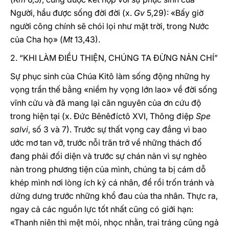
Người, hầu được sống đời đời (x.
Gv
5,29): «Bấy giờ
người công chính sẽ chói lọi như mặt trời, trong Nước
của Cha họ» (
Mt
13,43).
2. “KHI LÀM ĐIỀU THIỆN, CHÚNG TA ĐỪNG NẢN CHÍ”
Sự phục sinh của Chúa Kitô làm sống động những hy
vọng trần thế bằng «niềm hy vọng lớn lao» về đời sống
vĩnh cửu và đã mang lại căn nguyên của ơn cứu độ
trong hiện tại (x. Đức Bênêđíctô XVI, Thông điệp
Spe
salvi
, số 3 và 7). Trước sự thất vọng cay đắng vì bao
ước mơ tan vỡ, trước nỗi trăn trở về những thách đố
đang phải đối diện và trước sự chán nản vì sự nghèo
nàn trong phương tiện của mình, chúng ta bị cám dỗ
khép mình nơi lòng ích kỷ cá nhân, để rồi trốn tránh và
dửng dưng trước những khổ đau của tha nhân. Thực ra,
ngay cả các nguồn lực tốt nhất cũng có giới hạn:
«Thanh niên thì mệt mỏi, nhọc nhằn, trai tráng cũng ngả