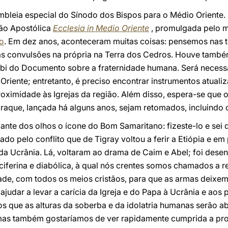
embleia especial do Sínodo dos Bispos para o Médio Oriente
ção Apostólica
Ecclesia in Medio Oriente
, promulgada pelo 
o
. Em dez anos, aconteceram muitas coisas: pensemos nas tr
, as convulsões na própria na Terra dos Cedros. Houve tamb
i do Documento sobre a fraternidade humana. Será necessário
Oriente; entretanto, é preciso encontrar instrumentos atual
oximidade às Igrejas da região. Além disso, espera-se que 
Iraque, lançada há alguns anos, sejam retomados, incluindo
iante dos olhos o ícone do Bom Samaritano: fizeste-lo e sei 
pelo conflito que de Tigray voltou a ferir a Etiópia e em pa
da Ucrânia. Lá, voltaram ao drama de Caim e Abel; foi des
luciferina e diabólica, à qual nós crentes somos chamados a 
ade, com todos os meios cristãos, para que as armas deixem
ajudar a levar a carícia da Igreja e do Papa à Ucrânia e aos
s que as alturas da soberba e da idolatria humanas serão a
mas também gostaríamos de ver rapidamente cumprida a prof