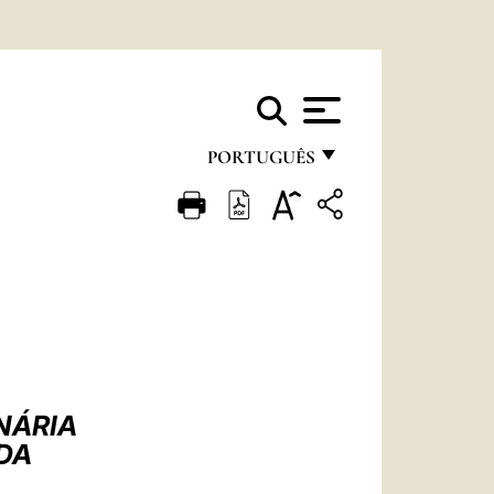
PORTUGUÊS
FRANÇAIS
ENGLISH
ITALIANO
PORTUGUÊS
ESPAÑOL
DEUTSCH
NÁRIA
DA
POLSKI