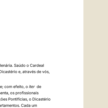
العربيّة
中文
LATINE
lenária. Saúdo o Cardeal
icastério e, através de vós,
e; com efeito, o
iter
de
enta, os profissionais
ões Pontifícias, o Dicastério
partamentos. Cada um