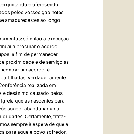
 perguntando e oferecendo
rados pelos vossos gabinetes
que amadurecestes ao longo
trumentos: só então a execução
tinuai a procurar o acordo,
upos, a fim de permanecer
 de proximidade e de serviço às
 encontrar um acordo, é
s partilhadas, verdadeiramente
 Conferência realizada em
za e desânimo causado pelos
Igreja que as nascentes para
e vós souber abandonar uma
rioridades. Certamente, trata-
tamos sempre à espera de que a
ça para aquele povo sofredor.