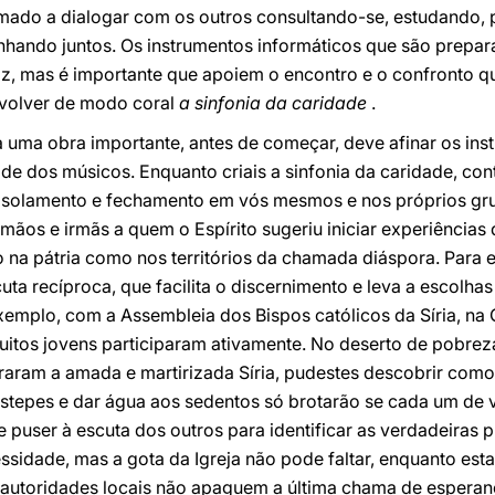
ado a dialogar com os outros consultando-se, estudando,
nhando juntos. Os instrumentos informáticos que são prepa
az, mas é importante que apoiem o encontro e o confronto 
nvolver de modo coral
a sinfonia da caridade
.
uma obra importante, antes de começar, deve afinar os ins
ade dos músicos. Enquanto criais a sinfonia da caridade, con
 isolamento e fechamento em vós mesmos e nos próprios gr
rmãos e irmãs a quem o Espírito sugeriu iniciar experiências
nto na pátria como nos territórios da chamada diáspora. Para
uta recíproca, que facilita o discernimento e leva a escolha
 exemplo, com a Assembleia dos Bispos católicos da Síria, na
itos jovens participaram ativamente. No deserto de pobre
raram a amada e martirizada Síria, pudestes descobrir como 
estepes e dar água aos sedentos só brotarão se cada um d
e puser à escuta dos outros para identificar as verdadeiras p
ssidade, mas a gota da Igreja não pode faltar, enquanto es
 autoridades locais não apaguem a última chama de esperan