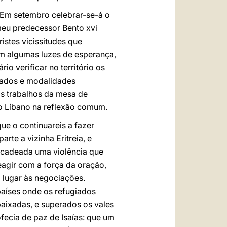
. Em setembro celebrar-se-á o
meu predecessor Bento xvi
istes vicissitudes que
ém algumas luzes de esperança,
 verificar no território os
izados e modalidades
os trabalhos da mesa de
 o Líbano na reflexão comum.
que o continuareis a fazer
rte a vizinha Eritreia, e
encadeada uma violência que
reagir com a força da oração,
 lugar às negociações.
 países onde os refugiados
baixadas, e superados os vales
ecia de paz de Isaías: que um