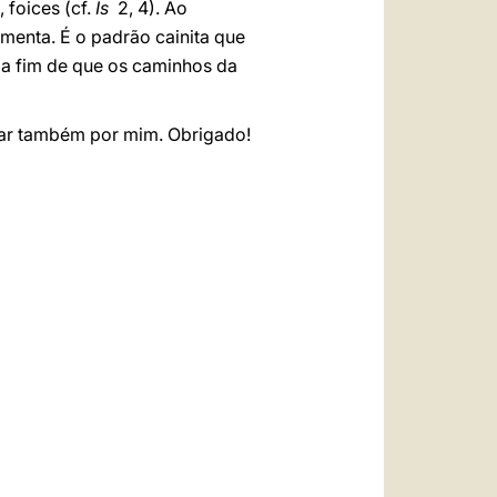
 foices (cf.
Is
2, 4). Ao
umenta. É o padrão cainita que
r a fim de que os caminhos da
zar também por mim. Obrigado!