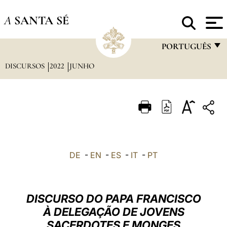
A
SANTA SÉ
PORTUGUÊS
DISCURSOS
2022
JUNHO
FRANÇAIS
ENGLISH
ITALIANO
PORTUGUÊS
ESPAÑOL
DE
-
EN
-
ES
-
IT
-
PT
DEUTSCH
POLSKI
DISCURSO DO PAPA FRANCISCO
العربيّة
À DELEGAÇÃO DE JOVENS
SACERDOTES E MONGES
中文