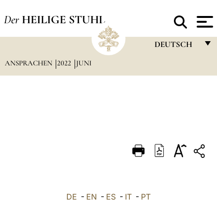
Der
HEILIGE STUHL
DEUTSCH
ANSPRACHEN
2022
JUNI
FRANÇAIS
ENGLISH
ITALIANO
PORTUGUÊS
ESPAÑOL
DEUTSCH
POLSKI
العربيّة
DE
-
EN
-
ES
-
IT
-
PT
中文