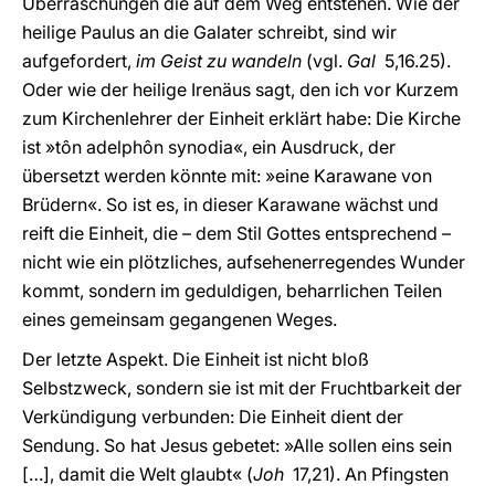
Überraschungen die auf dem Weg entstehen. Wie der
heilige Paulus an die Galater schreibt, sind wir
aufgefordert,
im Geist zu wandeln
(vgl.
Gal
5,16.25).
Oder wie der heilige Irenäus sagt, den ich vor Kurzem
zum Kirchenlehrer der Einheit erklärt habe: Die Kirche
ist »tôn adelphôn synodia«, ein Ausdruck, der
übersetzt werden könnte mit: »eine Karawane von
Brüdern«. So ist es, in dieser Karawane wächst und
reift die Einheit, die – dem Stil Gottes entsprechend –
nicht wie ein plötzliches, aufsehenerregendes Wunder
kommt, sondern im geduldigen, beharrlichen Teilen
eines gemeinsam gegangenen Weges.
Der letzte Aspekt. Die Einheit ist nicht bloß
Selbstzweck, sondern sie ist mit der Fruchtbarkeit der
Verkündigung verbunden: Die Einheit dient der
Sendung. So hat Jesus gebetet: »Alle sollen eins sein
[…], damit die Welt glaubt« (
Joh
17,21). An Pfingsten