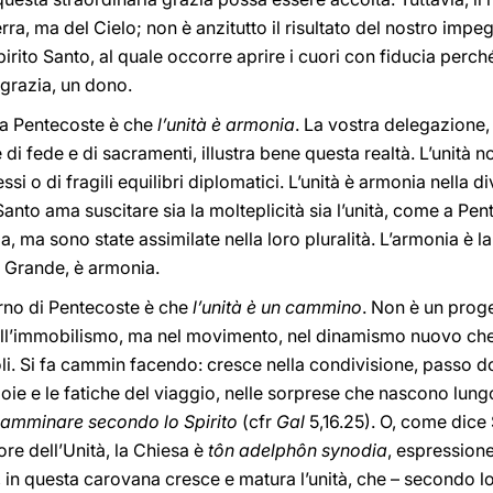
ra, ma del Cielo; non è anzitutto il risultato del nostro impegn
irito Santo, al quale occorre aprire i cuori con fiducia perch
 grazia, un dono.
a Pentecoste è che
l’unità è armonia
. La vostra delegazione
di fede e di sacramenti, illustra bene questa realtà. L’unità n
 o di fragili equilibri diplomatici. L’unità è armonia nella div
 Santo ama suscitare sia la molteplicità sia l’unità, come a Pe
a, ma sono state assimilate nella loro pluralità. L’armonia è la
l Grande, è armonia.
rno di Pentecoste è che
l’unità è un cammino
. Non è un proge
nell’immobilismo, ma nel movimento, nel dinamismo nuovo che l
li. Si fa cammin facendo: cresce nella condivisione, passo 
gioie e le fatiche del viaggio, nelle sorprese che nascono lun
amminare secondo lo Spirito
(cfr
Gal
5,16.25). O, come dice 
e dell’Unità, la Chiesa è
tôn adelphôn synodia
, espression
, in questa carovana cresce e matura l’unità, che – secondo lo