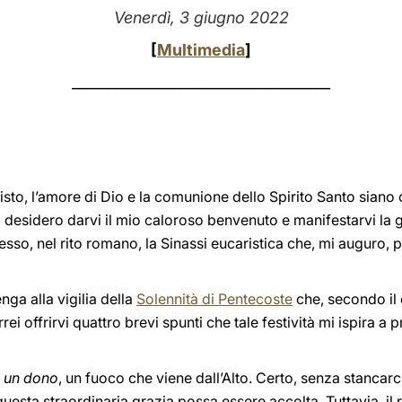
Venerdì, 3 giugno 2022
[
Multimedia
]
____________________________________
to, l’amore di Dio e la comunione dello Spirito Santo siano co
desidero darvi il mio caloroso benvenuto e manifestarvi la gio
sso, nel rito romano, la Sinassi eucaristica che, mi auguro,
nga alla vigilia della
Solennità di Pentecoste
che, secondo il 
 offrirvi quattro brevi spunti che tale festività mi ispira a p
è un dono
, un fuoco che viene dall’Alto. Certo, senza stanca
questa straordinaria grazia possa essere accolta. Tuttavia, il