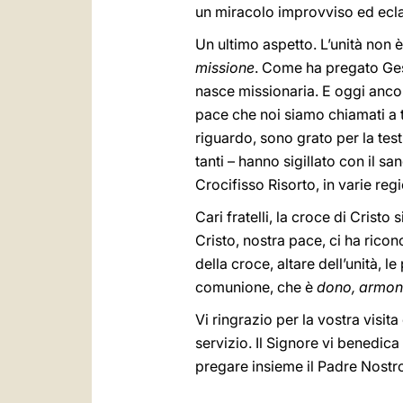
un miracolo improvviso ed ecla
Un ultimo aspetto. L’unità non 
missione
. Come ha pregato Ges
nasce missionaria. E oggi ancor
pace che noi siamo chiamati a test
riguardo, sono grato per la te
tanti – hanno sigillato con il sa
Crocifisso Risorto, in varie reg
Cari fratelli, la croce di Crist
Cristo, nostra pace, ci ha ricon
della croce, altare dell’unità, 
comunione, che è
dono, armon
Vi ringrazio per la vostra visit
servizio. Il Signore vi benedic
pregare insieme il Padre Nostr