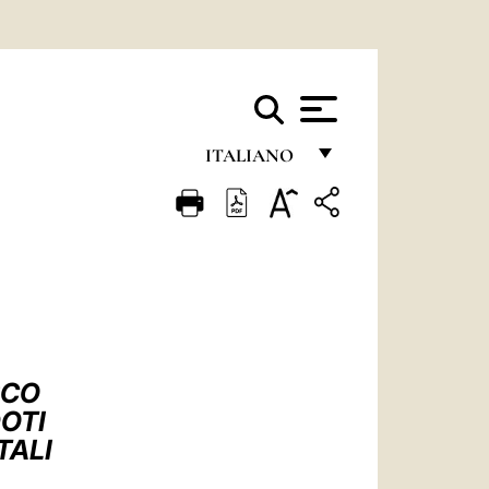
ITALIANO
FRANÇAIS
ENGLISH
ITALIANO
PORTUGUÊS
ESPAÑOL
SCO
DEUTSCH
OTI
TALI
POLSKI