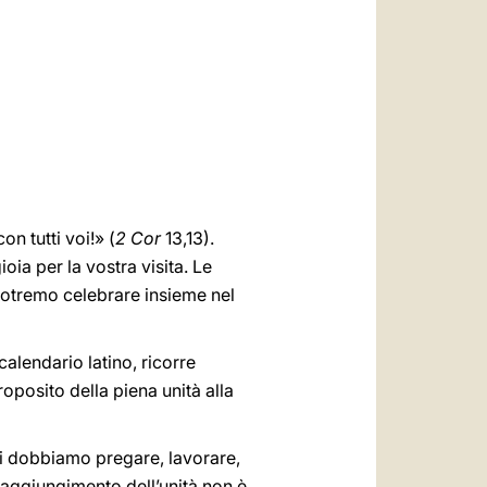
العربيّة
中文
LATINE
n tutti voi!» (
2 Cor
13,13).
ia per la vostra visita. Le
 potremo celebrare insieme nel
calendario latino, ricorre
roposito della piena unità alla
rci dobbiamo pregare, lavorare,
 raggiungimento dell’unità non è