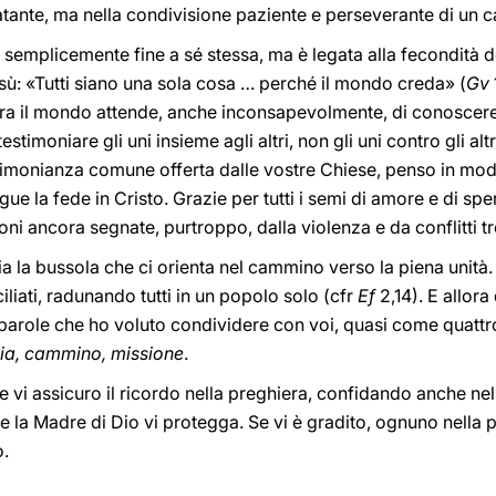
tante, ma nella condivisione paziente e perseverante di un 
è semplicemente fine a sé stessa, ma è legata alla fecondità 
ù: «Tutti siano una sola cosa … perché il mondo creda» (
Gv
a il mondo attende, anche inconsapevolmente, di conoscere il
imoniare gli uni insieme agli altri, non gli uni contro gli altri 
stimonianza comune offerta dalle vostre Chiese, penso in mod
ngue la fede in Cristo. Grazie per tutti i semi di amore e di sp
ioni ancora segnate, purtroppo, dalla violenza e da conflitti 
o sia la bussola che ci orienta nel cammino verso la piena unit
ciliati, radunando tutti in un popolo solo (cfr
Ef
2,14). E allor
le parole che ho voluto condividere con voi, quasi come quattro
ia, cammino, missione
.
a e vi assicuro il ricordo nella preghiera, confidando anche ne
a e la Madre di Dio vi protegga. Se vi è gradito, ognuno nella
o.