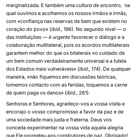
marginalizada. E também uma
cultura de encontro,
na
qual ouvimos e acolhemos os nossos irmãos e irmãs,
com «confiança nas reservas de bem que existem no
coração do povo» (
ibid.,
196). No segundo nível — o
das instituições — é urgente favorecer o diálogo e a
colaboração multilateral, pois os acordos multilaterais
garantem melhor do que os bilaterais «o cuidado de
um bem comum verdadeiramente universal e a tutela
dos Estados mais vulneráveis» (
ibid.,
174). De qualquer
maneira, «não fiquemos em discussões teóricas,
tomemos contacto com as feridas, toquemos a carne
de quem paga os danos» (
ibid.,
261).
Senhoras e Senhores, agradeço-vos a vossa visita e
encorajo o vosso compromisso a favor da paz e de
uma sociedade mais justa e fraterna. Deus vos
conceda experimentar na vossa vida aquela alegria
que Ele prometeu aos construtores de paz. Obrigado!