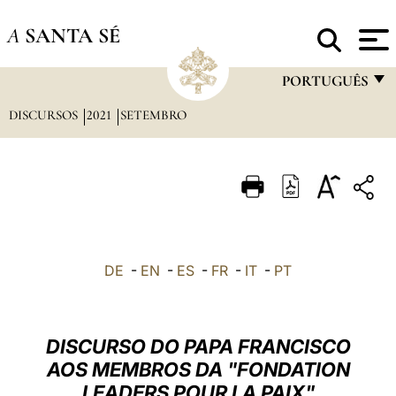
A
SANTA SÉ
PORTUGUÊS
DISCURSOS
2021
SETEMBRO
FRANÇAIS
ENGLISH
ITALIANO
PORTUGUÊS
ESPAÑOL
DE
-
EN
-
ES
-
FR
-
IT
-
PT
DEUTSCH
POLSKI
DISCURSO DO PAPA FRANCISCO
العربيّة
AOS MEMBROS DA "FONDATION
LEADERS POUR LA PAIX"
中文