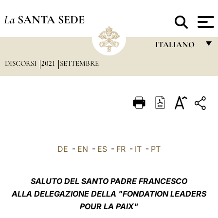
La
SANTA SEDE
ITALIANO
DISCORSI
2021
SETTEMBRE
FRANÇAIS
ENGLISH
ITALIANO
PORTUGUÊS
ESPAÑOL
DE
-
EN
-
ES
-
FR
-
IT
-
PT
DEUTSCH
POLSKI
SALUTO DEL SANTO PADRE FRANCESCO
ALLA DELEGAZIONE DELLA "FONDATION LEADERS
العربيّة
POUR LA PAIX"
中文