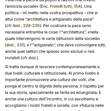
l’amicizia sociale» (Enc.
Fratelli tutti
, 154
). Una
politica – mi metto nella vostra prospettiva – che si
attui come “architettura e artigianato della pace”
(cfr
ibid
., 228-235
). Per costruire la pace sono
necessarie entrambe le cose: l’“architettura”, «nella
quale intervengono le varie istituzioni della società»
(
ibid
., 231
), e l’“artigianato”, che deve coinvolgere tutti,
anche quei settori che spesso sono esclusi o resi
invisibili (cfr
ibid
.
).
Si tratta dunque di lavorare contemporaneamente a
due livelli: culturale e istituzionale. Al primo livello è
importante promuovere una
cultura dei volti
, che
ponga al centro la dignità della persona, il rispetto per
la sua storia, specialmente se ferita ed emarginata. E
anche una
cultura dell’incontro
, in cui ascoltiamo e
accogliamo i nostri fratelli e sorelle, con «fiducia nelle