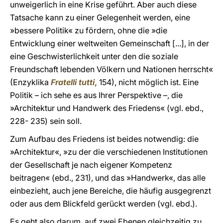
unweigerlich in eine Krise geführt. Aber auch diese
Tatsache kann zu einer Gelegenheit werden, eine
»bessere Politik« zu fördern, ohne die »die
Entwicklung einer weltweiten Gemeinschaft [...], in der
eine Geschwisterlichkeit unter den die soziale
Freundschaft lebenden Völkern und Nationen herrscht«
(Enzyklika
Fratelli tutti
,
154), nicht möglich ist. Eine
Politik – ich sehe es aus Ihrer Perspektive –, die
»Architektur und Handwerk des Friedens« (vgl. ebd.,
228- 235) sein soll.
Zum Aufbau des Friedens ist beides notwendig: die
»Architektur«, »zu der die verschiedenen Institutionen
der Gesellschaft je nach eigener Kompetenz
beitragen« (ebd., 231), und das »Handwerk«, das alle
einbezieht, auch jene Bereiche, die häufig ausgegrenzt
oder aus dem Blickfeld gerückt werden (vgl. ebd.).
Es geht also darum, auf zwei Ebenen gleichzeitig zu