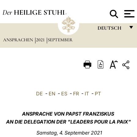
Der
HEILIGE STUHL
DEUTSCH
ANSPRACHEN
2021
SEPTEMBER
FRANÇAIS
ENGLISH
ITALIANO
PORTUGUÊS
ESPAÑOL
DE
-
EN
-
ES
-
FR
-
IT
-
PT
DEUTSCH
POLSKI
ANSPRACHE VON PAPST FRANZISKUS
AN DIE DELEGATION DER "LEADERS POUR LA PAIX"
العربيّة
Samstag, 4. September 2021
中文