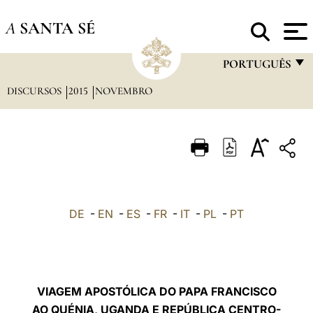
A
SANTA SÉ
PORTUGUÊS
DISCURSOS
2015
NOVEMBRO
FRANÇAIS
ENGLISH
ITALIANO
PORTUGUÊS
ESPAÑOL
DE
-
EN
-
ES
-
FR
-
IT
-
PL
-
PT
DEUTSCH
POLSKI
العربيّة
VIAGEM APOSTÓLICA DO PAPA FRANCISCO
AO QUÉNIA, UGANDA E REPÚBLICA CENTRO-
中文