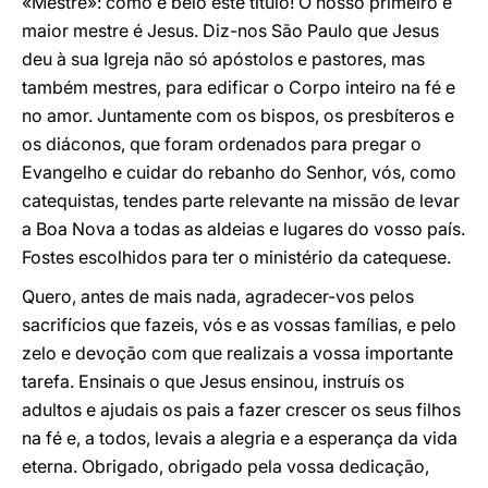
«Mestre»: como é belo este título! O nosso primeiro e
maior mestre é Jesus. Diz-nos São Paulo que Jesus
deu à sua Igreja não só apóstolos e pastores, mas
também mestres, para edificar o Corpo inteiro na fé e
no amor. Juntamente com os bispos, os presbíteros e
os diáconos, que foram ordenados para pregar o
Evangelho e cuidar do rebanho do Senhor, vós, como
catequistas, tendes parte relevante na missão de levar
a Boa Nova a todas as aldeias e lugares do vosso país.
Fostes escolhidos para ter o ministério da catequese.
Quero, antes de mais nada, agradecer-vos pelos
sacrifícios que fazeis, vós e as vossas famílias, e pelo
zelo e devoção com que realizais a vossa importante
tarefa. Ensinais o que Jesus ensinou, instruís os
adultos e ajudais os pais a fazer crescer os seus filhos
na fé e, a todos, levais a alegria e a esperança da vida
eterna. Obrigado, obrigado pela vossa dedicação,