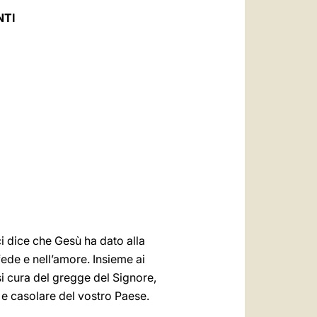
العربيّة
NTI
中文
LATINE
ci dice che Gesù ha dato alla
fede e nell’amore. Insieme ai
si cura del gregge del Signore,
o e casolare del vostro Paese.