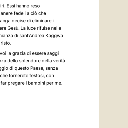
ri. Essi hanno reso
manere fedeli a ciò che
nga decise di eliminare i
ere Gesù. La luce rifulse nelle
onianza di sant’Andrea Kaggwa
risto.
voi la grazia di essere saggi
nza dello splendore della verità
laggio di questo Paese, senza
che tornerete festosi, con
e far pregare i bambini per me.