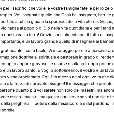
vi
per i sacrifici che voi e le vostre famiglie fate, e per lo zel
mpito. Voi insegnate quello che Gesù ha insegnato, istruite gli 
e portate a tutti la gioia e la speranza della vita eterna. Grazi
a vicinanza al popolo di Dio nella vita quotidiana e per i tanti
utta questa vasta terra! Grazie specialmente per il fatto di ins
mportante, è un lavoro grande quello di insegnare ai bambin
gratificante, non è facile. Vi incoraggio perciò a perseverare
rmazione dottrinale, spirituale e pastorale in grado di render
compito appare gravoso, le risorse risultano troppo poche e 
o è un lavoro santo. E voglio sottolinearlo: il vostro è un lavo
sto viene proclamato. Egli è in mezzo a noi ogni volta che el
 luce e la forza di cui avete bisogno! Il messaggio che portate 
persone quanto più voi sarete non solo dei maestri, ma anche
ovete essere maestri, ma questo non serve se voi non siete t
a della preghiera, il potere della misericordia e del perdono, l
e sorelle.