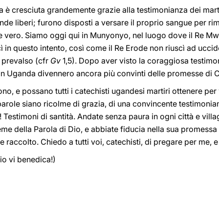
 è cresciuta grandemente grazie alla testimonianza dei marti
nde liberi; furono disposti a versare il proprio sangue per ri
 vero. Siamo oggi qui in Munyonyo, nel luogo dove il Re Mwa
cì in questo intento, così come il Re Erode non riuscì ad uccid
 prevalso (cfr
Gv
1,5). Dopo aver visto la coraggiosa testim
i in Uganda divennero ancora più convinti delle promesse di C
o, e possano tutti i catechisti ugandesi martiri ottenere per 
parole siano ricolme di grazia, di una convincente testimonia
! Testimoni di santità. Andate senza paura in ogni città e vil
eme della Parola di Dio, e abbiate fiducia nella sua promessa 
 raccolto. Chiedo a tutti voi, catechisti, di pregare per me, 
io vi benedica!)