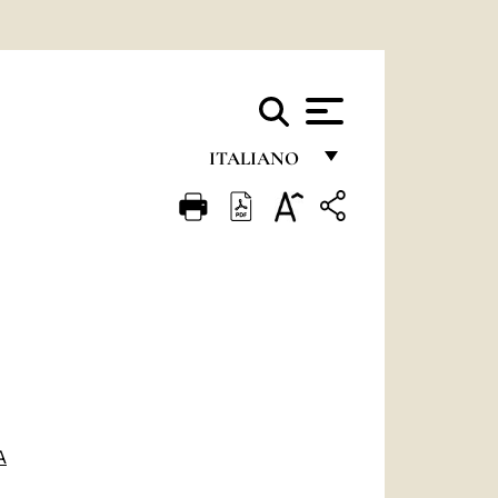
ITALIANO
FRANÇAIS
ENGLISH
ITALIANO
PORTUGUÊS
ESPAÑOL
DEUTSCH
A
POLSKI