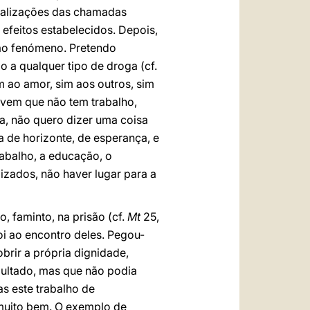
galizações das chamadas
 efeitos estabelecidos. Depois,
 ao fenómeno. Pretendo
o a qualquer tipo de droga (cf.
im ao amor, sim aos outros, sim
ovem que não tem trabalho,
a, não quero dizer uma coisa
 de horizonte, de esperança, e
rabalho, a educação, o
izados, não haver lugar para a
, faminto, na prisão (cf.
Mt
25,
oi ao encontro deles. Pegou-
brir a própria dignidade,
pultado, mas que não podia
as este trabalho de
á muito bem. O exemplo de