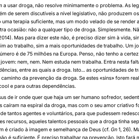
m a usar droga, não resolve minimamente o problema. As le
lém de serem discutíveis a nível legislativo, não produzem os
ão uma terapia suficiente, mas um modo velado de se render
utra ocasião: não a qualquer tipo de droga. Simplesmente. Nã
2014). Mas para dizer este não, é preciso dizer sim à vida, s
im ao trabalho, sim a mais oportunidades de trabalho. Um j
úmero é de 75 milhões na Europa. Penso, não tenho a certez
ovem: nem, nem. Nem estuda nem trabalha. Entra nesta falta
ências, entre as quais a droga. Isto... as oportunidades de t
 o caminho da prevenção da droga. Se estes «sins» forem real
cool e para outras dependências.
sus de ir onde quer que haja um ser humano sofredor, sedento
 caíram na espiral da droga, mas com o seu amor criativo f
 de tantos agentes e voluntários, para que pudessem redesco
s recursos, aqueles talentos pessoais que a droga tinha se
m é criado à imagem e semelhança de Deus (cf.
Gn
1, 26). M
não é suficiente. É preciso trabalhar na prevenção. Isto far