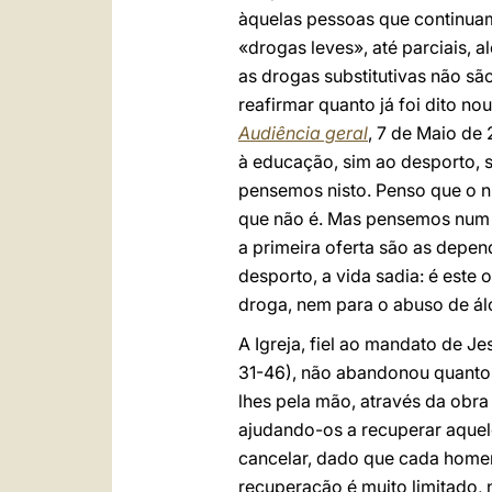
àquelas pessoas que continua
«drogas leves», até parciais, a
as drogas substitutivas não s
reafirmar quanto já foi dito no
Audiência geral
, 7 de Maio de 
à educação, sim ao desporto, s
pensemos nisto. Penso que o n
que não é. Mas pensemos num j
a primeira oferta são as depend
desporto, a vida sadia: é este
droga, nem para o abuso de ál
A Igreja, fiel ao mandato de Je
31-46), não abandonou quantos
lhes pela mão, através da obra
ajudando-os a recuperar aquele
cancelar, dado que cada home
recuperação é muito limitado, 