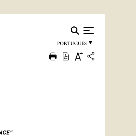
PORTUGUÊS
FRANÇAIS
ENGLISH
ITALIANO
PORTUGUÊS
ESPAÑOL
DEUTSCH
POLSKI
NCE"