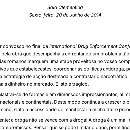
Sala Clementina
Sexta-feira, 20 de Junho de 2014
ar convosco no final da
International Drug Enforcement Con
ço pela obra que desempenhais enfrentando um problema tã
dias romanos marquem uma etapa proveitosa no vosso compr
vos que estabelecestes: coordenar as políticas antidroga, par
estratégia de acção destinada a contrastar o narcotráfico. 
s dinheiro no mercado. E isto é trágico.
 alastrar-se de formas e em dimensões impressionantes, al
 nacionais e continentais. Deste modo continua a crescer o p
ómeno, sinto a necessidade de manifestar a minha dor e pre
mente: a droga não se vence com a droga! A droga é um mal
compromissos. Pensar que se pode limitar o dano, permitin