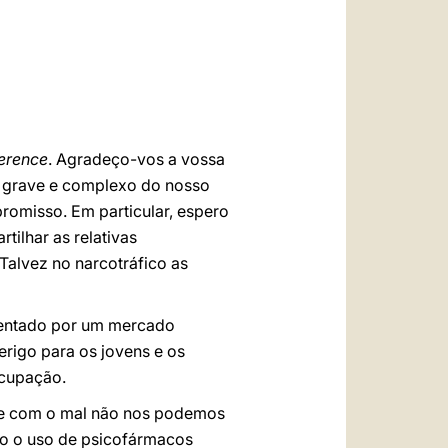
العربيّة
中文
LATINE
ference
. Agradeço-vos a vossa
o grave e complexo do nosso
omisso. Em particular, espero
tilhar as relativas
Talvez no narcotráfico as
imentado por um mercado
erigo para os jovens e os
ocupação.
, e com o mal não nos podemos
do o uso de psicofármacos