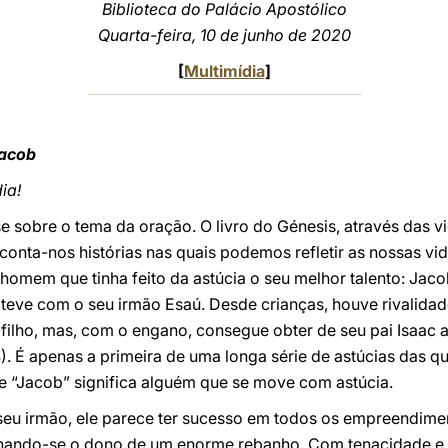
Biblioteca do Palácio Apostólico
Quarta-feira, 10 de junho de 2020
[
Multimídia
]
Jacob
ia!
 sobre o tema da oração. O livro do Génesis, através das v
conta-nos histórias nas quais podemos refletir as nossas vid
mem que tinha feito da astúcia o seu melhor talento: Jacob
b teve com o seu irmão Esaú. Desde crianças, houve rivalidad
 filho, mas, com o engano, consegue obter de seu pai Isaac
). É apenas a primeira de uma longa série de astúcias das 
e “Jacob” significa alguém que se move com astúcia.
seu irmão, ele parece ter sucesso em todos os empreendimen
ornando-se o dono de um enorme rebanho. Com tenacidade e