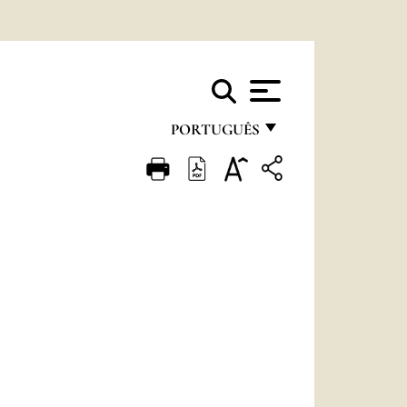
PORTUGUÊS
FRANÇAIS
ENGLISH
ITALIANO
PORTUGUÊS
ESPAÑOL
DEUTSCH
POLSKI