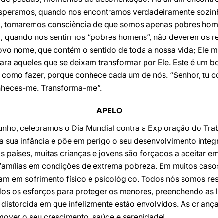
speramos, quando nos encontramos verdadeiramente sozinh
, tomaremos consciência de que somos apenas pobres homens
a, quando nos sentirmos “pobres homens”, não deveremos re
vo nome, que contém o sentido de toda a nossa vida; Ele 
ara aqueles que se deixam transformar por Ele. Este é um 
e como fazer, porque conhece cada um de nós. “Senhor, tu 
onheces-me. Transforma-me”.
APELO
junho, celebramos o Dia Mundial contra a Exploração do Tra
 sua infância e põe em perigo o seu desenvolvimento integra
s países, muitas crianças e jovens são forçados a aceitar 
 famílias em condições de extrema pobreza. Em muitos casos
tam em sofrimento físico e psicológico. Todos nós somos re
odos os esforços para proteger os menores, preenchendo as 
distorcida em que infelizmente estão envolvidos. As crianças
over o seu crescimento, saúde e serenidade!