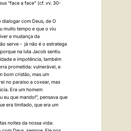
s “face a face” (cf. vv. 30-
e dialogar com Deus, de O
u muito tempo e que o viu
iver e mudança da
ão serve - já não é o estratega
porque na luta Jacob sentiu
ilidade e impotência, também
ra prometida: vulnerável, e
m bom cristão, mas um
rei no paraíso a coxear, mas
túcia. Era um homem
sou eu que mando!”, pensava que
ue era limitado, que era um
as noites da nossa vida:
 com Deus, sempre. Ele nos