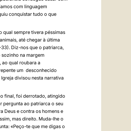
iríamos com linguagem
uiu conquistar tudo o que
 o qual sempre tivera péssimas
nimais, até chegar à última
33). Diz-nos que o patriarca,
ce sozinho na margem
, ao qual roubara a
e repente um desconhecido
 Igreja divisou nesta narrativa
 final, foi derrotado, atingido
or pergunta ao patriarca o seu
ra Deus e contra os homens e
ssim, mas direito. Muda-lhe o
unta: «Peço-te que me digas o