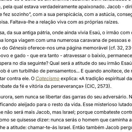
ão, pela qual estava verdadeiramente apaixonado. Jacob - d
fez sozinho”, com a sua perspicácia, com a astúcia, conseg
isa. Faltava-lhe a relação viva com as próprias raízes.
a, da sua antiga pátria, onde ainda vivia Esaú, o irmão com
uma longa viagem com uma numerosa caravana de pessoas e a
o do
Génesis
oferece-nos uma página memorável (cf. 32, 23-
 povo e gado - que era tanto - atravessar o baixio, permane
spera no dia seguinte? Qual será a atitude do seu irmão Esaú
ob é um turbilhão de pensamentos... E quando anoitece, d
ar contra ele. O
Catecismo
explica: «A tradição espiritual da
ate da fé e vitória da perseverança» (CIC, 2573).
rora, sem nunca se libertar das garras do seu adversário. No
, ficando aleijado para o resto da vida. Esse misterioso lutad
e não será mais Jacob, mas Israel; porque combateste cont
. Como se quisesse dizer: nunca serás o homem que caminha a
he a atitude: chamar-te-ás Israel. Então também Jacob perg