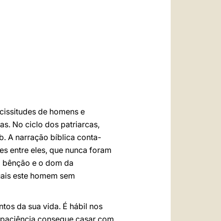
العربيّة
中文
LATINE
icissitudes de homens e
as. No ciclo dos patriarcas,
. A narração bíblica conta-
es entre eles, que nunca foram
 a bênção e o dom da
quais este homem sem
tos da sua vida. É hábil nos
 paciência consegue casar com