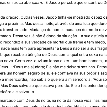
 mas em troca abençoa-o. E Jacob percebe que encontrou Deu
da oração. Outras vezes, Jacob tinha-se mostrado capaz d
a e próxima. Mas dessa noite, através de uma luta que duro
saiu transformado. Mudança do nome, mudança do modo de v
rmado. Desta vez já não é dono da situação – a sua astúcia n
o reconduz à sua verdade de mortal que treme e tem medo, 
 nada mais tem para apresentar a Deus a não ser a sua frag
 que recebe a bênção de Deus, com a qual entra coxo na ter
o novo. Certa vez ouvi um idoso dizer - um bom homem, u
Deus -: “Deus me ajudará; Ele não me deixará sozinho. Entra
b era um homem seguro de si; ele confiava na sua própria as
o à misericórdia; não sabia o que era a misericórdia. “Aqui 
 Mas Deus salvou o que estava perdido. Ele o fez entender q
ricórdia e salvou-o.
arcado com Deus de noite, na noite da nossa vida, nas muit
e pecado, momentos de desorientação. Há ali um encontro