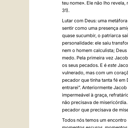
teu nome». Ele não lho revela,
31).
Lutar com Deus: uma metáfora 
sentir como uma presença amig
quase sucumbir, o patriarca 
personalidade: ele saiu transfo
nem o homem calculista; Deus 
medo. Pela primeira vez Jacob
os seus pecados. E é
este
Jacob
vulnerado, mas com um coraçã
pecador que tinha tanta fé em 
entrarei”. Anteriormente Jaco
impermeável à graça, refratári
não precisava de misericórdia.
pecador que precisava de mise
Todos nós temos um encontro m
momentos escuros, momentos d