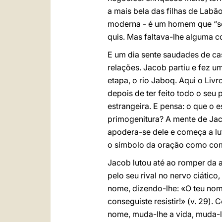
a mais bela das filhas de Lab
moderna - é um homem que “se 
quis. Mas faltava-lhe alguma co
E um dia sente saudades de cas
relações. Jacob partiu e fez 
etapa, o rio Jaboq. Aqui o Livr
depois de ter feito todo o seu
estrangeira. E pensa: o que o e
primogenitura? A mente de Jac
apodera-se dele e começa a lut
o símbolo da oração como comb
Jacob lutou até ao romper da au
pelo seu rival no nervo ciático
nome, dizendo-lhe: «O teu nom
conseguiste resistir!» (v. 29)
nome, muda-lhe a vida, muda-l