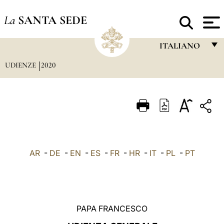
La
SANTA SEDE
ITALIANO
UDIENZE
2020
FRANÇAIS
ENGLISH
ITALIANO
PORTUGUÊS
ESPAÑOL
AR
-
DE
-
EN
-
ES
-
FR
-
HR
-
IT
-
PL
-
PT
DEUTSCH
POLSKI
العربيّة
PAPA FRANCESCO
中文