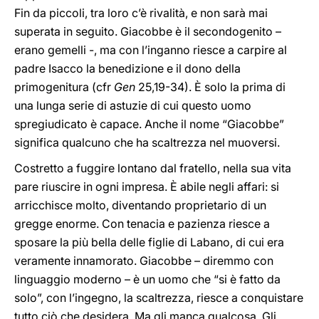
Fin da piccoli, tra loro c’è rivalità, e non sarà mai
superata in seguito. Giacobbe è il secondogenito –
erano gemelli -, ma con l’inganno riesce a carpire al
padre Isacco la benedizione e il dono della
primogenitura (cfr
Gen
25,19-34). È solo la prima di
una lunga serie di astuzie di cui questo uomo
spregiudicato è capace. Anche il nome “Giacobbe”
significa qualcuno che ha scaltrezza nel muoversi.
Costretto a fuggire lontano dal fratello, nella sua vita
pare riuscire in ogni impresa. È abile negli affari: si
arricchisce molto, diventando proprietario di un
gregge enorme. Con tenacia e pazienza riesce a
sposare la più bella delle figlie di Labano, di cui era
veramente innamorato. Giacobbe – diremmo con
linguaggio moderno – è un uomo che “si è fatto da
solo”, con l’ingegno, la scaltrezza, riesce a conquistare
tutto ciò che desidera. Ma gli manca qualcosa. Gli