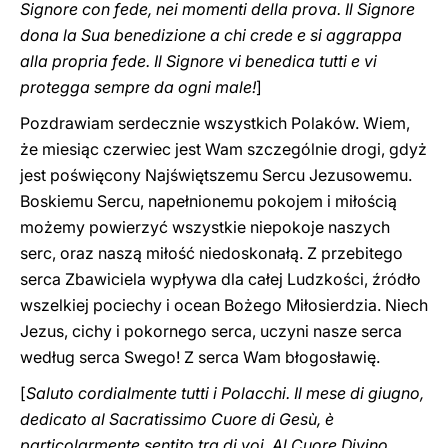
Signore con fede, nei momenti della prova. Il Signore
dona la Sua benedizione a chi crede e si aggrappa
alla propria fede. Il Signore vi benedica tutti e vi
protegga ‎sempre da ogni male‎‎‎‏!
]
Pozdrawiam serdecznie wszystkich Polaków. Wiem,
że miesiąc czerwiec jest Wam szczególnie drogi, gdyż
jest poświęcony Najświętszemu Sercu Jezusowemu.
Boskiemu Sercu, napełnionemu pokojem i miłością
możemy powierzyć wszystkie niepokoje naszych
serc, oraz naszą miłość niedoskonałą. Z przebitego
serca Zbawiciela wypływa dla całej Ludzkości, źródło
wszelkiej pociechy i ocean Bożego Miłosierdzia. Niech
Jezus, cichy i pokornego serca, uczyni nasze serca
według serca Swego! Z serca Wam błogosławię.
[
Saluto cordialmente tutti i Polacchi. Il mese di giugno,
dedicato al Sacratissimo Cuore di Gesù, è
particolarmente sentito tra di voi. Al Cuore Divino,