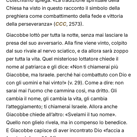
Catechismo
spiega: «La tradizione spirituale della
Chiesa ha visto in questo racconto il simbolo della
preghiera come combattimento della fede e vittoria
della perseveranza» (
CCC
, 2573).
Giacobbe lottò per tutta la notte, senza mai lasciare la
presa del suo avversario. Alla fine viene vinto, colpito
dal suo rivale al nervo sciatico, e da allora sarà zoppo
per tutta la vita. Quel misterioso lottatore chiede il
nome al patriarca e gli dice: «Non ti chiamerai più
Giacobbe, ma Israele. perché hai combattuto con Dio e
con gli uomini e hai vinto!» (v. 29). Come a dire: non
sarai mai l’uomo che cammina così, ma dritto. Gli
cambia il nome, gli cambia la vita, gli cambia
l’atteggiamento; ti chiamerai Israele. Allora anche
Giacobbe chiede all’altro: «Svelami il tuo nome».
Quello non glielo rivela, ma in compenso lo benedice.
E Giacobbe capisce di aver incontrato Dio «faccia a