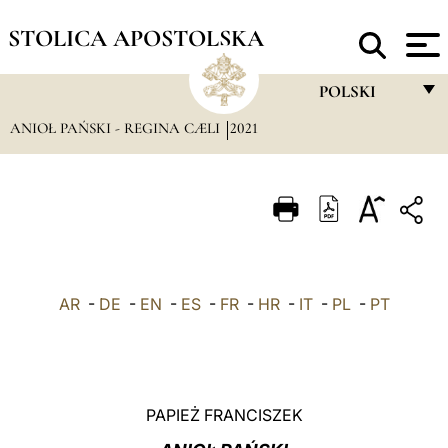
STOLICA APOSTOLSKA
POLSKI
ANIOŁ PAŃSKI - REGINA CÆLI
2021
FRANÇAIS
ENGLISH
ITALIANO
PORTUGUÊS
ESPAÑOL
AR
-
DE
-
EN
-
ES
-
FR
-
HR
-
IT
-
PL
-
PT
DEUTSCH
POLSKI
العربيّة
PAPIEŻ FRANCISZEK
中文