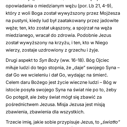
opowiadania o miedzianym wężu (por. Lb 21, 4-9),
który z woli Boga został wywyższony przez Mojżesza
na pustyni, kiedy lud był zaatakowany przez jadowite
węże; ten, kto został ukąszony, a spojrzał na węża
miedzianego, wracał do zdrowia. Podobnie Jezus
został wywyższony na krzyżu, i ten, kto w Niego
wierzy, zostaje uzdrowiony z grzechu i żyje.
Drugi aspekt to
Syn Boży
(ww. 16-18). Bóg Ojciec
miłuje ludzi do tego stopnia, że „daje” swojego Syna –
dał Go we wcieleniu i dał Go, wydając na śmierć.
Celem daru Bożego jest życie wieczne ludzi – Bóg w
istocie posyła swojego Syna na świat nie po to, żeby
Go potępił, ale żeby świat mógł się zbawić za
pośrednictwem Jezusa. Misja Jezusa jest misją
zbawienia, zbawienia dla wszystkich.
Trzecie imię, jakie sobie przypisuje Jezus, to
„światło”