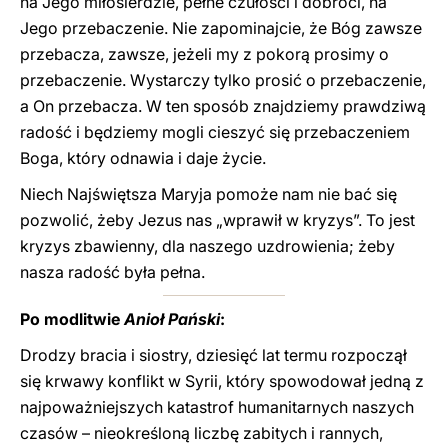
na Jego miłosierdzie, pełne czułości i dobroci, na
Jego przebaczenie. Nie zapominajcie, że Bóg zawsze
przebacza, zawsze, jeżeli my z pokorą prosimy o
przebaczenie. Wystarczy tylko prosić o przebaczenie,
a On przebacza. W ten sposób znajdziemy prawdziwą
radość i będziemy mogli cieszyć się przebaczeniem
Boga, który odnawia i daje życie.
Niech Najświętsza Maryja pomoże nam nie bać się
pozwolić, żeby Jezus nas „wprawił w kryzys”. To jest
kryzys zbawienny, dla naszego uzdrowienia; żeby
nasza radość była pełna.
Po modlitwie
Anioł Pański
:
Drodzy bracia i siostry, dziesięć lat termu rozpoczął
się krwawy konflikt w Syrii, który spowodował jedną z
najpoważniejszych katastrof humanitarnych naszych
czasów – nieokreśloną liczbę zabitych i rannych,