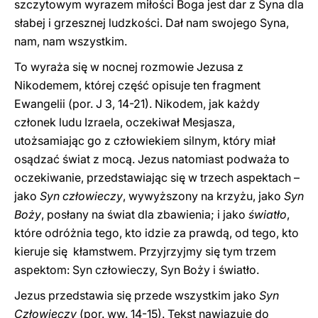
szczytowym wyrazem miłości Boga jest dar z Syna dla
słabej i grzesznej ludzkości. Dał nam swojego Syna,
nam, nam wszystkim.
To wyraża się w nocnej rozmowie Jezusa z
Nikodemem, której część opisuje ten fragment
Ewangelii (por. J 3, 14-21). Nikodem, jak każdy
członek ludu Izraela, oczekiwał Mesjasza,
utożsamiając go z człowiekiem silnym, który miał
osądzać świat z mocą. Jezus natomiast podważa to
oczekiwanie, przedstawiając się w trzech aspektach –
jako
Syn człowieczy
, wywyższony na krzyżu, jako
Syn
Boży
, posłany na świat dla zbawienia; i jako
światło
,
które odróżnia tego, kto idzie za prawdą, od tego, kto
kieruje się kłamstwem. Przyjrzyjmy się tym trzem
aspektom: Syn człowieczy, Syn Boży i światło.
Jezus przedstawia się przede wszystkim jako
Syn
Człowieczy
(por. ww. 14-15). Tekst nawiązuje do