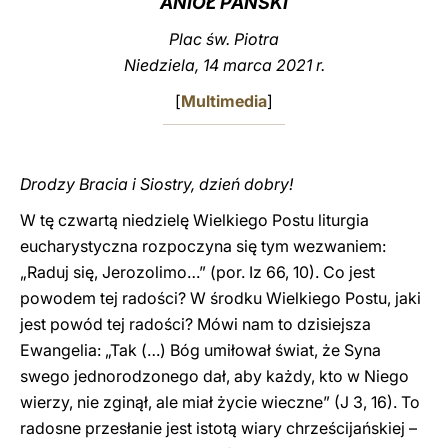
ANIOŁ PAŃSKI
LATINE
Plac św. Piotra
Niedziela, 14 marca 2021 r.
[
Multimedia
]
Drodzy Bracia i Siostry, dzień dobry!
W tę czwartą niedzielę Wielkiego Postu liturgia
eucharystyczna rozpoczyna się tym wezwaniem:
„Raduj się, Jerozolimo…” (por. Iz 66, 10). Co jest
powodem tej radości? W środku Wielkiego Postu, jaki
jest powód tej radości? Mówi nam to dzisiejsza
Ewangelia: „Tak (…) Bóg umiłował świat, że Syna
swego jednorodzonego dał, aby każdy, kto w Niego
wierzy, nie zginął, ale miał życie wieczne” (J 3, 16). To
radosne przesłanie jest istotą wiary chrześcijańskiej –