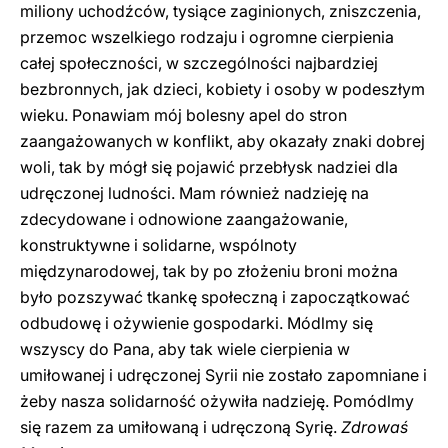
miliony uchodźców, tysiące zaginionych, zniszczenia,
przemoc wszelkiego rodzaju i ogromne cierpienia
całej społeczności, w szczególności najbardziej
bezbronnych, jak dzieci, kobiety i osoby w podeszłym
wieku. Ponawiam mój bolesny apel do stron
zaangażowanych w konflikt, aby okazały znaki dobrej
woli, tak by mógł się pojawić przebłysk nadziei dla
udręczonej ludności. Mam również nadzieję na
zdecydowane i odnowione zaangażowanie,
konstruktywne i solidarne, wspólnoty
międzynarodowej, tak by po złożeniu broni można
było pozszywać tkankę społeczną i zapoczątkować
odbudowę i ożywienie gospodarki. Módlmy się
wszyscy do Pana, aby tak wiele cierpienia w
umiłowanej i udręczonej Syrii nie zostało zapomniane i
żeby nasza solidarność ożywiła nadzieję. Pomódlmy
się razem za umiłowaną i udręczoną Syrię.
Zdrowaś