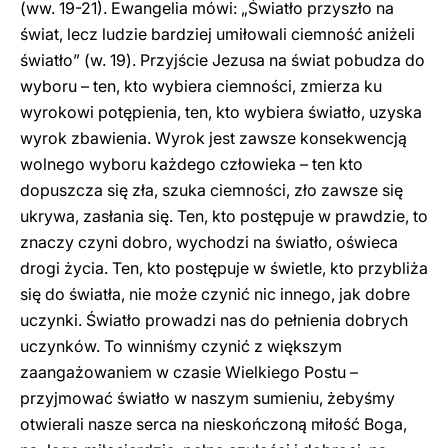
(ww. 19-21). Ewangelia mówi: „Światło przyszło na
świat, lecz ludzie bardziej umiłowali ciemność aniżeli
światło” (w. 19). Przyjście Jezusa na świat pobudza do
wyboru – ten, kto wybiera ciemności, zmierza ku
wyrokowi potępienia, ten, kto wybiera światło, uzyska
wyrok zbawienia. Wyrok jest zawsze konsekwencją
wolnego wyboru każdego człowieka – ten kto
dopuszcza się zła, szuka ciemności, zło zawsze się
ukrywa, zasłania się. Ten, kto postępuje w prawdzie, to
znaczy czyni dobro, wychodzi na światło, oświeca
drogi życia. Ten, kto postępuje w świetle, kto przybliża
się do światła, nie może czynić nic innego, jak dobre
uczynki. Światło prowadzi nas do pełnienia dobrych
uczynków. To winniśmy czynić z większym
zaangażowaniem w czasie Wielkiego Postu –
przyjmować światło w naszym sumieniu, żebyśmy
otwierali nasze serca na nieskończoną miłość Boga,