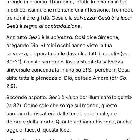
prende in braccio il bambino, infatti, lo chiama in tre
modi bellissimi, che meritano una riflessione. Tre modi,
tre nomi che gli dà. Gesù è la
salvezza
; Gesù è la
luce
;
Gesù è
segno di contraddizione
.
Anzitutto Gesù è la
salvezza
. Così dice Simeone,
pregando Dio: «I miei occhi hanno visto la tua
salvezza, preparata da te davanti a tutti i popoli» (vv.
30-31). Questo sempre ci lascia stupiti: la salvezza
universale concentrata in uno solo! Sì, perché in Gesù
abita tutta la pienezza di Dio, del suo Amore (cfr
Col
2,9).
Secondo aspetto: Gesù è «
luce
per illuminare le genti»
(v. 32). Come sole che sorge sul mondo, questo
bambino lo riscatterà dalle tenebre del male, del
dolore e della morte. Quanto abbiamo bisogno, anche
oggi, di luce, di questa luce!