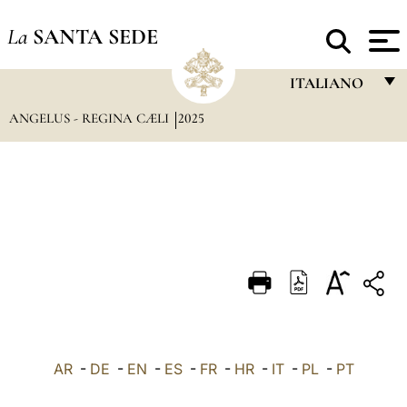
La
SANTA SEDE
ITALIANO
ANGELUS - REGINA CÆLI
2025
FRANÇAIS
ENGLISH
ITALIANO
PORTUGUÊS
ESPAÑOL
DEUTSCH
POLSKI
العربيّة
AR
-
DE
-
EN
-
ES
-
FR
-
HR
-
IT
-
PL
-
PT
中文